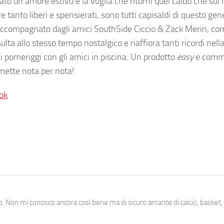
stato un amore estivo e la voglia che ritorni quel caldo che s
e tanto liberi e spensierati, sono tutti capisaldi di questo gen
e. Accompagnato dagli amici SouthSide Ciccio & Zack Merin, co
lta allo stesso tempo nostalgico e riaffiora tanti ricordi nell
i pomeriggi con gli amici in piscina. Un prodotto
easy
e comme
mette nota per nota!
ok
. Non mi conosco ancora così bene ma di sicuro amante di calcio, basket,