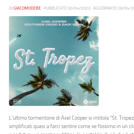
DI
GIACOMODEBE
· PUBBLICATO
30/04/2023
· AGGIORNATO
28/04/2
L’ultimo tormentone di Axel Cooper si intitola “St. Tropez
amplificati quasi a farci sentire come se fossimo in un 