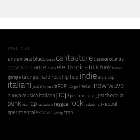
TAG CLOUD
cantautore
blues
beat
country
ambient
classica
bossa
elettronica
dance
folk
funk
crossover
fusion
disco
indie
hip hop
Grunge;
hard rock
garage
indie pop
italiani
new wave
jazz
metal;
laPOP
lounge
kimura
pop
psichedelia
nuova musica italiana
prog
post rock
rock
punk
rap
soul
reggae
ska
r&b
rockabilly
rap italiano
sperimentale
trap
stoner
swing