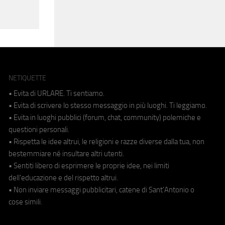
NETIQUETTE
• Evita di URLARE. Ti sentiamo.
• Evita di scrivere lo stesso messaggio in più luoghi. Ti leggiamo.
• Evita in luoghi pubblici (forum, chat, community) polemiche e
questioni personali.
• Rispetta le idee altrui, le religioni e razze diverse dalla tua, non
bestemmiare né insultare altri utenti.
• Sentiti libero di esprimere le proprie idee, nei limiti
dell'educazione e del rispetto altrui.
• Non inviare messaggi pubblicitari, catene di Sant'Antonio o
cose simili.