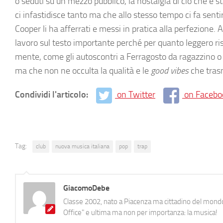
o seduti su un mezzo pubblico, la nostalgia di ciò che è 
ci infastidisce tanto ma che allo stesso tempo ci fa sentir
Cooper li ha afferrati e messi in pratica alla perfezion
lavoro sul testo importante perché per quanto leggero risu
mente, come gli autoscontri a Ferragosto da ragazzino o 
ma che non ne occulta la qualità e le
good vibes
che tras
Condividi l'articolo:
on Twitter
on Facebo
Tag:
club
nuova musica italiana
pop
trap
GiacomoDebe
Classe 2002, nato a Piacenza ma cittadino del mondo
Office" e ultima ma non per importanza: la musica!