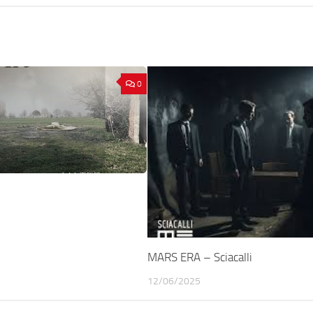
0
r
MARS ERA – Sciacalli
12/06/2025