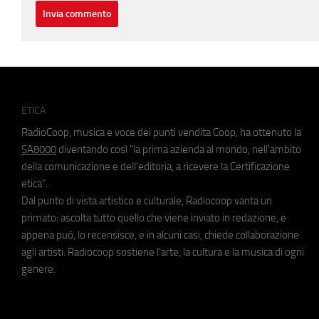
ETICA
RadioCoop, musica e voce dei punti vendita Coop, ha ottenuto la
SA8000
diventando così "la prima azienda al mondo, nell'ambito
della comunicazione e dell'editoria, a ricevere la Certificazione
etica".
Dal punto di vista artistico e culturale, Radiocoop vanta un
primato: ascolta tutto quello che viene inviato in redazione, e
appena può, lo recensisce, e in alcuni casi, chiede collaborazione
agli artisti. Radiocoop sostiene l'arte, la cultura e la musica di ogni
genere.