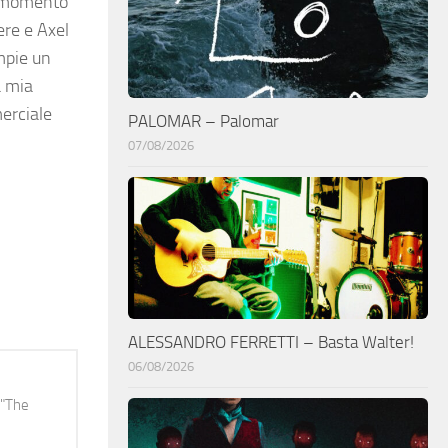
ul momento
ere e Axel
mpie un
a mia
rciale
PALOMAR – Palomar
07/08/2026
ALESSANDRO FERRETTI – Basta Walter!
06/08/2026
 "The