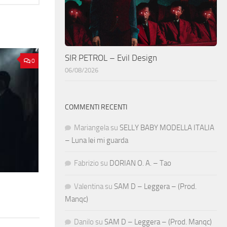
SIR PETROL – Evil Design
0
06/08/2026
COMMENTI RECENTI
Mariangela
su
SELLY BABY MODELLA ITALIA
– Luna lei mi guarda
Fabrizio
su
DORIAN O. A. – Tao
Valentina
su
SAM D – Leggera – (Prod.
Manqc)
Danilo
su
SAM D – Leggera – (Prod. Manqc)