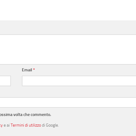
Email
*
prossima volta che commento.
cy
e ai
Termini di utilizzo
di Google.