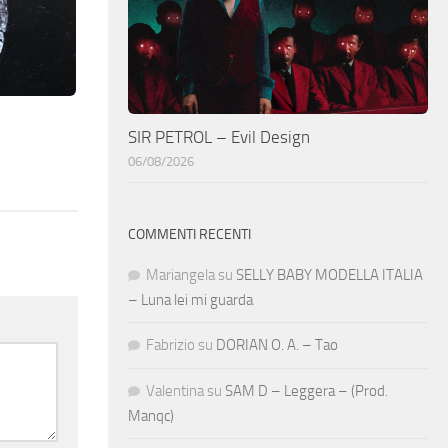
SIR PETROL – Evil Design
06/08/2026
COMMENTI RECENTI
Mariangela
su
SELLY BABY MODELLA ITALIA
– Luna lei mi guarda
Fabrizio
su
DORIAN O. A. – Tao
Valentina
su
SAM D – Leggera – (Prod.
Manqc)