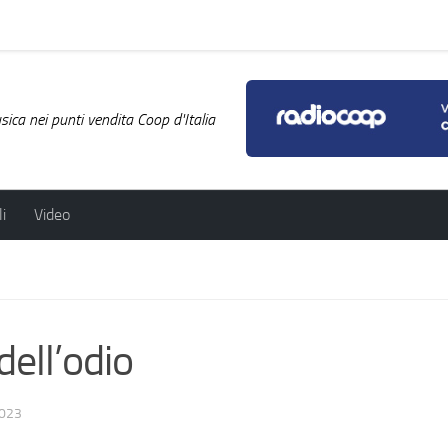
ica nei punti vendita Coop d'Italia
i
Video
ell’odio
023