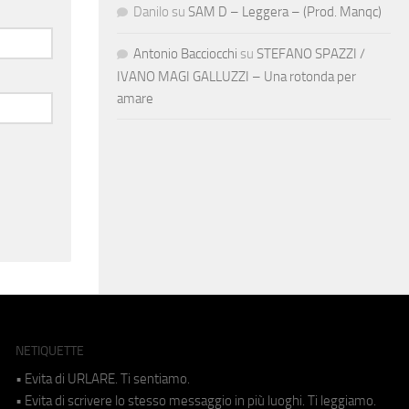
Danilo
su
SAM D – Leggera – (Prod. Manqc)
Antonio Bacciocchi
su
STEFANO SPAZZI /
IVANO MAGI GALLUZZI – Una rotonda per
amare
NETIQUETTE
• Evita di URLARE. Ti sentiamo.
• Evita di scrivere lo stesso messaggio in più luoghi. Ti leggiamo.