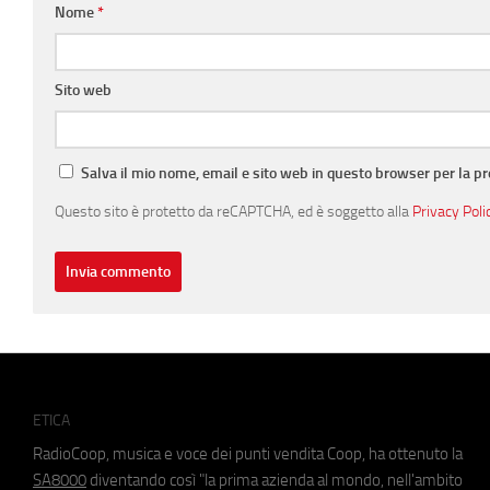
Nome
*
Sito web
Salva il mio nome, email e sito web in questo browser per la 
Questo sito è protetto da reCAPTCHA, ed è soggetto alla
Privacy Poli
ETICA
RadioCoop, musica e voce dei punti vendita Coop, ha ottenuto la
SA8000
diventando così "la prima azienda al mondo, nell'ambito