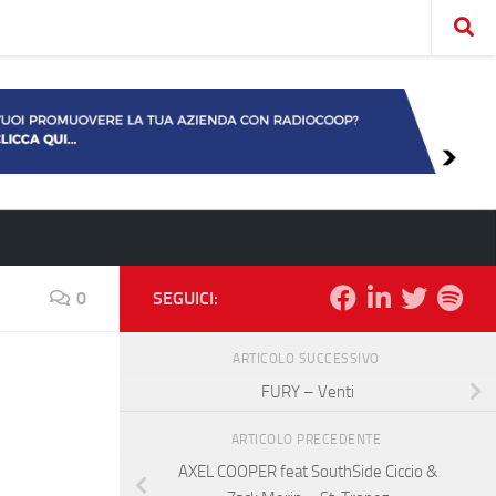
0
SEGUICI:
ARTICOLO SUCCESSIVO
FURY – Venti
ARTICOLO PRECEDENTE
AXEL COOPER feat SouthSide Ciccio &