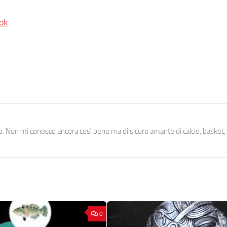
ok
. Non mi conosco ancora così bene ma di sicuro amante di calcio, basket,
0