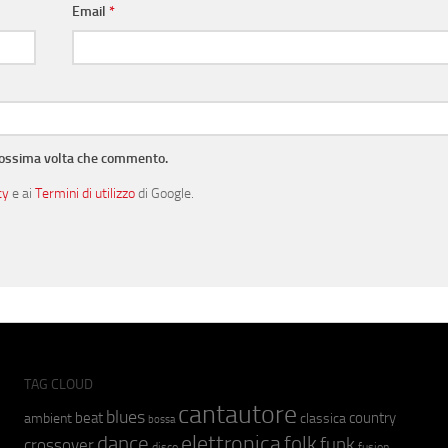
Email
*
prossima volta che commento.
cy
e ai
Termini di utilizzo
di Google.
TAG CLOUD
cantautore
blues
beat
country
ambient
classica
bossa
elettronica
dance
folk
funk
crossover
fusion
disco