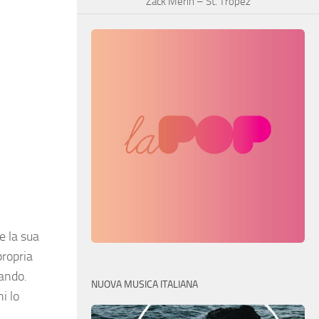
Zack Merin – St. Tropez
e la sua
propria
tando.
NUOVA MUSICA ITALIANA
i lo