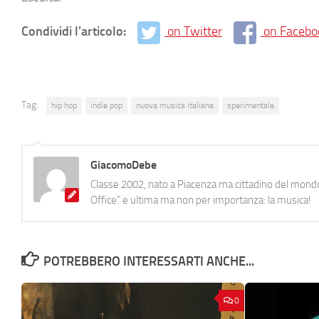
Condividi l'articolo:
on Twitter
on Facebo
Tag:
hip hop
indie pop
nuova musica italiana
sperimentale
GiacomoDebe
Classe 2002, nato a Piacenza ma cittadino del mondo
Office" e ultima ma non per importanza: la musica!
POTREBBERO INTERESSARTI ANCHE...
0