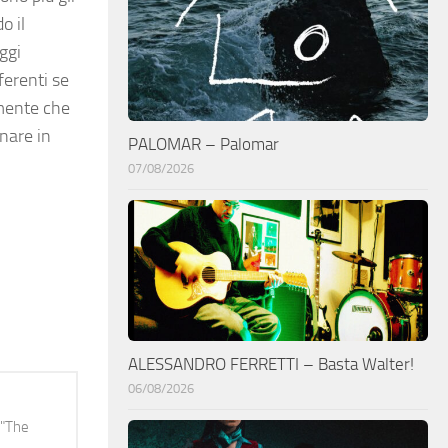
o il
oggi
ferenti se
lmente che
rnare in
PALOMAR – Palomar
07/08/2026
ALESSANDRO FERRETTI – Basta Walter!
06/08/2026
 "The