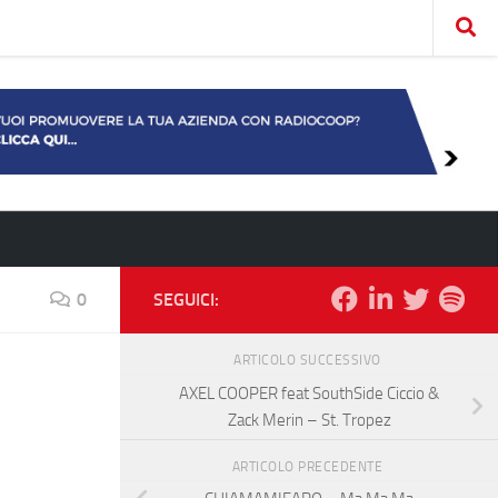
0
SEGUICI:
ARTICOLO SUCCESSIVO
AXEL COOPER feat SouthSide Ciccio &
Zack Merin – St. Tropez
ARTICOLO PRECEDENTE