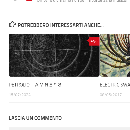
Office" e ultima ma non per importanza: la musica!
POTREBBERO INTERESSARTI ANCHE...
0
PETROLIO – А М Я Ǝ ᑫ Ƨ
ELECTRIC SW
15/07/2024
08/05/2017
LASCIA UN COMMENTO