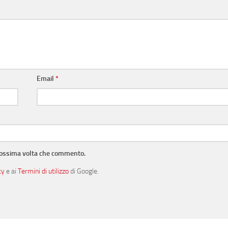
Email
*
prossima volta che commento.
cy
e ai
Termini di utilizzo
di Google.