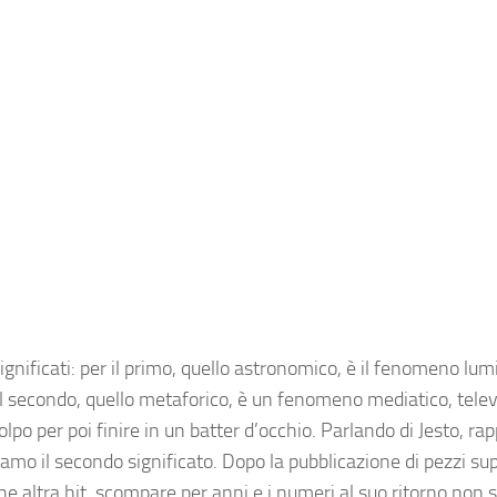
gnificati: per il primo, quello astronomico, è il fenomeno lu
l secondo, quello metaforico, è un fenomeno mediatico, telev
olpo per poi finire in un batter d’occhio. Parlando di Jesto, ra
iamo il secondo significato. Dopo la pubblicazione di pezzi su
 altra hit, scompare per anni e i numeri al suo ritorno non s