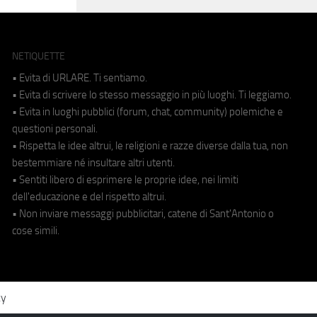
NETIQUETTE
• Evita di URLARE. Ti sentiamo.
• Evita di scrivere lo stesso messaggio in più luoghi. Ti leggiamo.
• Evita in luoghi pubblici (forum, chat, community) polemiche e
questioni personali.
• Rispetta le idee altrui, le religioni e razze diverse dalla tua, non
bestemmiare né insultare altri utenti.
• Sentiti libero di esprimere le proprie idee, nei limiti
dell'educazione e del rispetto altrui.
• Non inviare messaggi pubblicitari, catene di Sant'Antonio o
cose simili.
cy