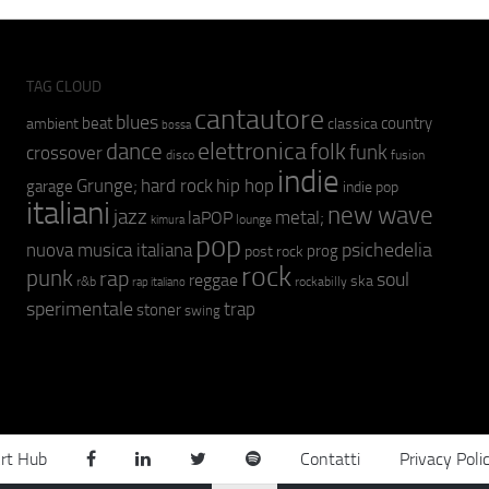
TAG CLOUD
cantautore
blues
beat
country
ambient
classica
bossa
elettronica
dance
folk
funk
crossover
fusion
disco
indie
hip hop
Grunge;
hard rock
garage
indie pop
italiani
new wave
jazz
metal;
laPOP
lounge
kimura
pop
psichedelia
nuova musica italiana
prog
post rock
rock
punk
rap
soul
reggae
ska
r&b
rockabilly
rap italiano
sperimentale
trap
stoner
swing
rt Hub
Contatti
Privacy Poli