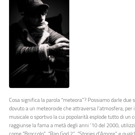
Cosa significa la parola “meteora”? Possiamo darle due si
dovuto a un meteoroide che attraversa l’atmosfera; per i
musicale o sportivo la cui popolarità esplode tutto di un c
raggiunse la fama a metà degli anni ’10 del 2000, utilizz
come “Broccolo”, “Rap God 2”, “Stories d’Amore” e qualche