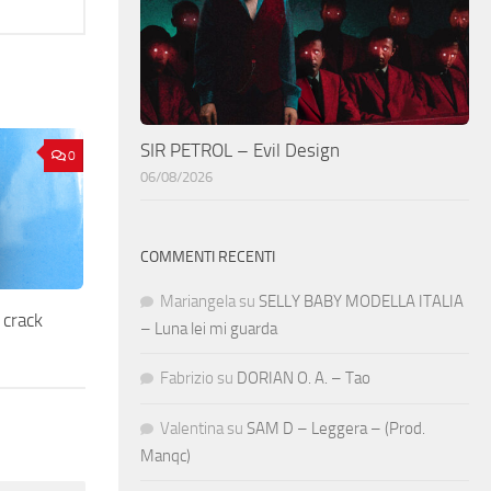
SIR PETROL – Evil Design
0
06/08/2026
COMMENTI RECENTI
Mariangela
su
SELLY BABY MODELLA ITALIA
 crack
– Luna lei mi guarda
Fabrizio
su
DORIAN O. A. – Tao
Valentina
su
SAM D – Leggera – (Prod.
Manqc)