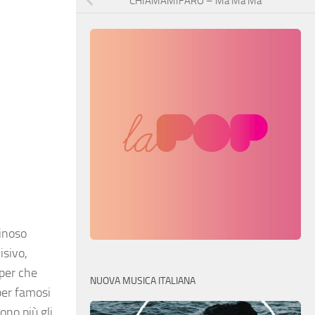
CHIAMAMIFARO – Ma Ma Ma
minoso
isivo,
pper che
NUOVA MUSICA ITALIANA
per famosi
ono più gli