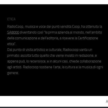
ETICA
RadioCoop, musica e voce dei punti vendita Coop, ha ottenuto la
SA8000
diventando così "la prima azienda al mondo, nell'ambito
della comunicazione e dell'editoria, a ricevere la Certificazione
etica".
Dal punto di vista artistico e culturale, Radiocoop vanta un
primato: ascolta tutto quello che viene inviato in redazione, e
appena può, lo recensisce, e in alcuni casi, chiede collaborazione
agli artisti. Radiocoop sostiene l'arte, la cultura e la musica di ogni
genere.
A