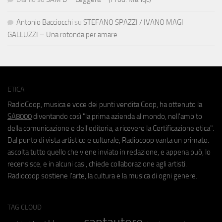
Antonio Bacciocchi
su
STEFANO SPAZZI / IVANO MAGI
GALLUZZI – Una rotonda per amare
ETICA
RadioCoop, musica e voce dei punti vendita Coop, ha ottenuto la
SA8000
diventando così "la prima azienda al mondo, nell'ambito
della comunicazione e dell'editoria, a ricevere la Certificazione etica".
Dal punto di vista artistico e culturale, Radiocoop vanta un primato:
ascolta tutto quello che viene inviato in redazione, e appena può, lo
recensisce, e in alcuni casi, chiede collaborazione agli artisti.
Radiocoop sostiene l'arte, la cultura e la musica di ogni genere.
TAG CLOUD