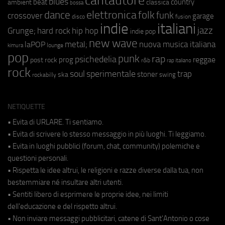
cantautore
blues
beat
country
ambient
classica
bossa
elettronica
dance
folk
funk
crossover
garage
fusion
disco
indie
italiani
jazz
hip hop
Grunge;
hard rock
indie pop
new wave
metal;
nuova musica italiana
laPOP
lounge
kimura
pop
punk
rap
psichedelia
reggae
prog
post rock
r&b
rap italiano
rock
soul
sperimentale
trap
stoner
ska
swing
rockabilly
NETIQUETTE
• Evita di URLARE. Ti sentiamo.
• Evita di scrivere lo stesso messaggio in più luoghi. Ti leggiamo.
• Evita in luoghi pubblici (forum, chat, community) polemiche e
questioni personali.
• Rispetta le idee altrui, le religioni e razze diverse dalla tua, non
bestemmiare né insultare altri utenti.
• Sentiti libero di esprimere le proprie idee, nei limiti
dell'educazione e del rispetto altrui.
• Non inviare messaggi pubblicitari, catene di Sant'Antonio o cose