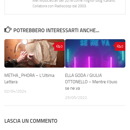
Mei Musicletter del 2016 come miglior blog italiano.
Collabora con Radiocoop dal 2003.
POTREBBERO INTERESSARTI ANCHE...
0
0
METHA_PHORA – L’Ultima
ELLA GODA / GIULIA
Lettera
OTTONELLO – Mentre il buio
se ne va
02/04/2024
29/05/2022
LASCIA UN COMMENTO