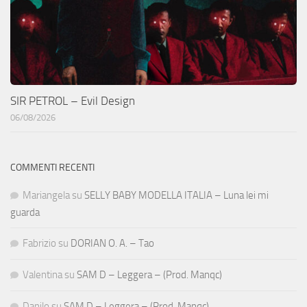
SIR PETROL – Evil Design
06/08/2026
COMMENTI RECENTI
Mariangela
su
SELLY BABY MODELLA ITALIA – Luna lei mi
guarda
Fabrizio
su
DORIAN O. A. – Tao
Valentina
su
SAM D – Leggera – (Prod. Manqc)
Danilo
su
SAM D – Leggera – (Prod. Manqc)