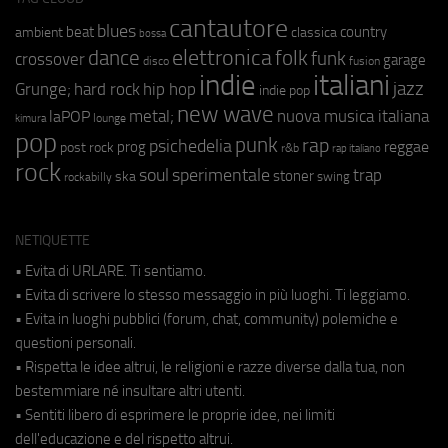
cantautore
blues
beat
country
ambient
classica
bossa
elettronica
dance
folk
funk
crossover
garage
fusion
disco
indie
italiani
jazz
hip hop
Grunge;
hard rock
indie pop
new wave
metal;
nuova musica italiana
laPOP
lounge
kimura
pop
punk
rap
psichedelia
reggae
prog
post rock
r&b
rap italiano
rock
soul
sperimentale
trap
stoner
ska
swing
rockabilly
NETIQUETTE
• Evita di URLARE. Ti sentiamo.
• Evita di scrivere lo stesso messaggio in più luoghi. Ti leggiamo.
• Evita in luoghi pubblici (forum, chat, community) polemiche e
questioni personali.
• Rispetta le idee altrui, le religioni e razze diverse dalla tua, non
bestemmiare né insultare altri utenti.
• Sentiti libero di esprimere le proprie idee, nei limiti
dell'educazione e del rispetto altrui.