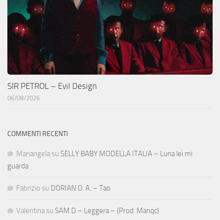
SIR PETROL – Evil Design
06/08/2026
COMMENTI RECENTI
Mariangela
su
SELLY BABY MODELLA ITALIA – Luna lei mi
guarda
Fabrizio
su
DORIAN O. A. – Tao
Valentina
su
SAM D – Leggera – (Prod. Manqc)