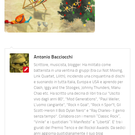
Antonio Bacciocchi
Scrittore, musicista, blogger. Ha militato come
batterista in una ventina di gruppi (tra cui Not Moving,
Link Quartet, Lilith), incidendo una cinquantina di dischi
e suonando in tutta Italia, Europa e USA e aprendo per
Clash, Iggy and the Stooges, Johnny Thunders, Manu
Chao etc. Ha scritto una decina di libri tra cui "Uscito
vivo dagli anni 80", "Mod Generations", "Paul Weller,
L’uomo cangiante", "Rock n Goal", "Rock n Spor"t, Gil
Scott-Heron Il Bob Dylan Nero" e "Ray Charles- Il genio
senza tempo". Collabora con i mensili “Classic Rock”,
"Vinile" e i quotidiani “Il Manifesto” e “Libertà”. E' tra i
giurati del Premio Tenco e del Rockol Awards. Da sedici
anni aggiorna quotidianamente il suo blog