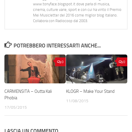
www.tonyface.blogspot.it dove parla di musica,
cinema, culture varie, sport e con cui ha vinto il Premio
Mei Musicletter del 2016 come miglior blog italiano.
Collabora con Radiocoop dal 2003.
POTREBBERO INTERESSARTI ANCHE...
0
0
CARMENSITA – Outta Kali
KLOGR – Make Your Stand
Phobia
11/08/2015
17/05/2015
LASCIA UN COMMENTO