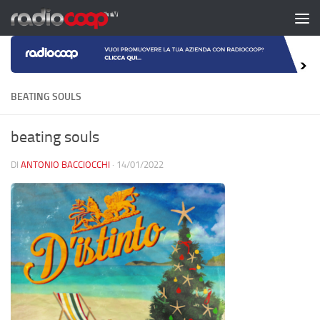
Salta al contenuto
BEATING SOULS
beating souls
DI
ANTONIO BACCIOCCHI
·
14/01/2022