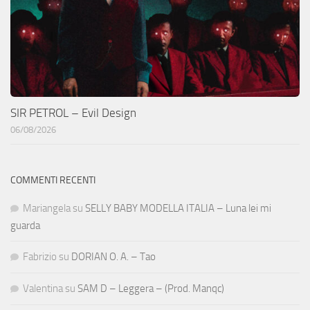
SIR PETROL – Evil Design
06/08/2026
COMMENTI RECENTI
Mariangela
su
SELLY BABY MODELLA ITALIA – Luna lei mi
guarda
Fabrizio
su
DORIAN O. A. – Tao
Valentina
su
SAM D – Leggera – (Prod. Manqc)