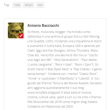
Tag:
indie
italiani
rock
Antonio Bacciocchi
Scrittore, musicista, blogger. Ha militato come
batterista in una ventina di gruppi (tra cui Not Moving,
Link Quartet, Lilith), incidendo una cinquantina di dischi
e suonando in tutta Italia, Europa e USA e aprendo per
Clash, Iggy and the Stooges, Johnny Thunders, Manu
Chao etc. Ha scritto una decina di libri tra cui "Uscito
vivo dagli anni 80", "Mod Generations", "Paul Weller,
L’uomo cangiante", "Rock n Goal", "Rock n Spor"t, Gil
Scott-Heron Il Bob Dylan Nero" e "Ray Charles- Il genio
senza tempo". Collabora con i mensili “Classic Rock”,
"Vinile" e i quotidiani “Il Manifesto” e “Libertà”. E' tra i
giurati del Premio Tenco e del Rockol Awards. Da sedici
anni aggiorna quotidianamente il suo blog
www.tonyface.blogspot.it dove parla di musica,
cinema, culture varie, sport e con cui ha vinto il Premio
Mei Musicletter del 2016 come miglior blog italiano.
Collabora con Radiocoop dal 2003.