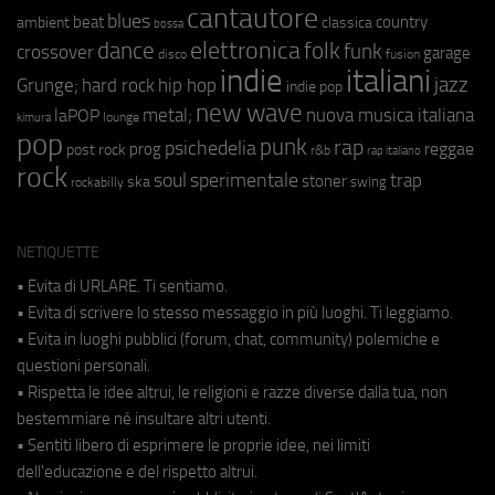
cantautore
blues
beat
country
ambient
classica
bossa
elettronica
dance
folk
funk
crossover
garage
fusion
disco
indie
italiani
jazz
hip hop
Grunge;
hard rock
indie pop
new wave
metal;
nuova musica italiana
laPOP
lounge
kimura
pop
punk
rap
psichedelia
reggae
prog
post rock
r&b
rap italiano
rock
soul
sperimentale
trap
stoner
ska
swing
rockabilly
NETIQUETTE
• Evita di URLARE. Ti sentiamo.
• Evita di scrivere lo stesso messaggio in più luoghi. Ti leggiamo.
• Evita in luoghi pubblici (forum, chat, community) polemiche e
questioni personali.
• Rispetta le idee altrui, le religioni e razze diverse dalla tua, non
bestemmiare né insultare altri utenti.
• Sentiti libero di esprimere le proprie idee, nei limiti
dell'educazione e del rispetto altrui.