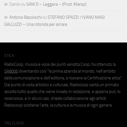
Danilo
su
SAM D – Leggera – (Prod. Manqc)
Antonio Bacciocchi
su
STEFANO SPAZZI / IVANO MAGI
GALLUZZI – Una rotonda per amare
ETICA
RadioCoop, musica e voce dei punti vendita Coop, ha ottenuto la
SA8000
diventando così "la prima azienda al mondo, nell'ambito
della comunicazione e dell'editoria, a ricevere la Certificazione etica".
Dal punto di vista artistico e culturale, Radiocoop vanta un primato:
ascolta tutto quello che viene inviato in redazione, e appena può, lo
recensisce, e in alcuni casi, chiede collaborazione agli artisti.
Radiocoop sostiene l'arte, la cultura e la musica di ogni genere.
TAG CLOUD