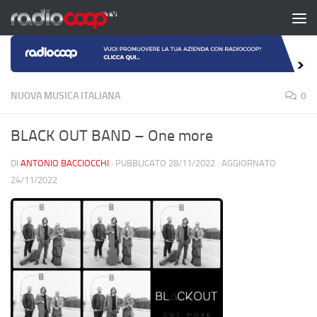
Salta al contenuto
NUOVA MUSICA ITALIANA
0
BLACK OUT BAND – One more
DI
ANTONIO BACCIOCCHI
· PUBBLICATO
28/11/2022
· AGGIORNATO
24/11/2022