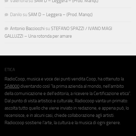
Valentina
su
SAM D – Leggera – (Prod. Manqc)
Danilo
su
SAM D – Leggera – (Prod. Manqc)
Antonio Bacciocchi
su
STEFANO SPAZZI / IVANO MAGI
GALLUZZI – Una rotonda per amare
ETICA
RadioCoop, musica e voce dei punti vendita Coop, ha ottenuto la
SA8000
diventando così "la prima azienda al mondo, nell'ambito
della comunicazione e dell'editoria, a ricevere la Certificazione etica".
Dal punto di vista artistico e culturale, Radiocoop vanta un primato:
ascolta tutto quello che viene inviato in redazione, e appena può, lo
recensisce, e in alcuni casi, chiede collaborazione agli artisti.
Radiocoop sostiene l'arte, la cultura e la musica di ogni genere.