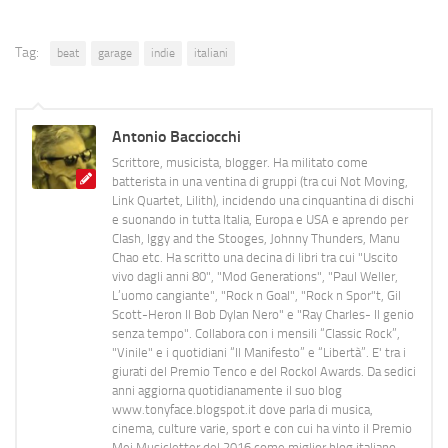
Tag:
beat
garage
indie
italiani
Antonio Bacciocchi
Scrittore, musicista, blogger. Ha militato come
batterista in una ventina di gruppi (tra cui Not Moving,
Link Quartet, Lilith), incidendo una cinquantina di dischi
e suonando in tutta Italia, Europa e USA e aprendo per
Clash, Iggy and the Stooges, Johnny Thunders, Manu
Chao etc. Ha scritto una decina di libri tra cui "Uscito
vivo dagli anni 80", "Mod Generations", "Paul Weller,
L’uomo cangiante", "Rock n Goal", "Rock n Spor"t, Gil
Scott-Heron Il Bob Dylan Nero" e "Ray Charles- Il genio
senza tempo". Collabora con i mensili “Classic Rock”,
"Vinile" e i quotidiani “Il Manifesto” e “Libertà”. E' tra i
giurati del Premio Tenco e del Rockol Awards. Da sedici
anni aggiorna quotidianamente il suo blog
www.tonyface.blogspot.it dove parla di musica,
cinema, culture varie, sport e con cui ha vinto il Premio
Mei Musicletter del 2016 come miglior blog italiano.