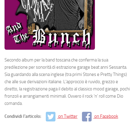
Secondo album per la band toscana che conferma la sua
predilezione per sonorità di estrazione garage beat anni Sessanta.
Sia guardando alla scena inglese (tra primi Stones e Pretty Things)
che alle sue derivazioni italiane. L’approccio è ruvido, grezzo e
diretto, la registrazione paga il debito al classico mood garage, pochi
fronzoli e arrangiamenti minimali. Ovvero il rock ‘n’ roll come Dio
comanda.
Condividi l'articolo:
on Twitter
on Facebook