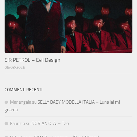
SIR PETROL – Evil Design
06/08/2026
COMMENTI RECENTI
Mariangela
su
SELLY BABY MODELLA ITALIA – Luna lei mi
guarda
Fabrizio
su
DORIAN O. A. – Tao