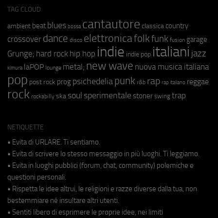
TAG CLOUD
cantautore
blues
beat
country
ambient
classica
bossa
elettronica
dance
folk
funk
crossover
garage
fusion
disco
indie
italiani
jazz
hip hop
Grunge;
hard rock
indie pop
new wave
metal;
nuova musica italiana
laPOP
lounge
kimura
pop
punk
rap
psichedelia
reggae
prog
post rock
r&b
rap italiano
rock
soul
sperimentale
trap
stoner
ska
swing
rockabilly
NETIQUETTE
• Evita di URLARE. Ti sentiamo.
• Evita di scrivere lo stesso messaggio in più luoghi. Ti leggiamo.
• Evita in luoghi pubblici (forum, chat, community) polemiche e
questioni personali.
• Rispetta le idee altrui, le religioni e razze diverse dalla tua, non
bestemmiare né insultare altri utenti.
• Sentiti libero di esprimere le proprie idee, nei limiti