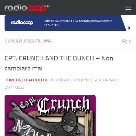
Salta al contenuto
NUOVA MUSICA ITALIANA
0
CPT. CRUNCH AND THE BUNCH – Non
cambiare mai
DI
ANTONIO BACCIOCCHI
· PUBBLICATO
28/11/2022
· AGGIORNATO
24/11/2022