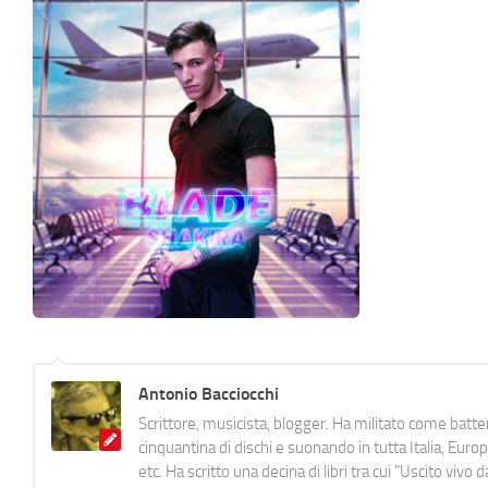
Antonio Bacciocchi
Scrittore, musicista, blogger. Ha militato come batter
cinquantina di dischi e suonando in tutta Italia, E
etc. Ha scritto una decina di libri tra cui "Uscito viv