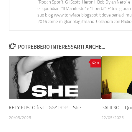
"Rock n Spor"t, Gil Scott-Heron Il Bob Dylan Nero" e "
e i quotidiani “Il Manifesto” e “Libertà”. E' tra i gi
suo blog www.tonyface.blogspot.it dove parla di music
2016 come miglior blog italiano. Collabora con Radi
POTREBBERO INTERESSARTI ANCHE...
0
KETY FUSCO feat. IGGY POP – She
GALIL3O – Que
20/05/2025
22/05/2025