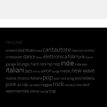
TAG CLOUD
cantautore
blues
beat
country
ambient
classica
bossa
elettronica
dance
folk
funk
crossover
fusion
disco
indie
hip hop
Grunge;
hard rock
garage
indie pop
italiani
new wave
jazz
metal;
laPOP
lounge
kimura
pop
psichedelia
nuova musica italiana
prog
post rock
rock
punk
rap
soul
reggae
ska
r&b
rockabilly
rap italiano
sperimentale
trap
stoner
swing