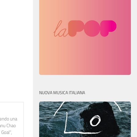
NUOVA MUSICA ITALIANA
idendo una
Manu Chao
 Goal",