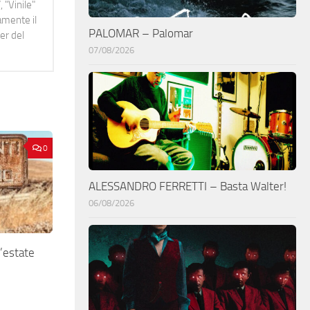
 "Vinile"
namente il
PALOMAR – Palomar
er del
07/08/2026
0
ALESSANDRO FERRETTI – Basta Walter!
06/08/2026
estate