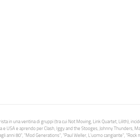
ista in una ventina di gruppi (tra cui Not Moving, Link Quartet, Lilith), inc
uropa e USA e aprendo per Clash, Iggy and the Stooges, Johnny Thunders, 
o dagli anni 80", "Mod Generations", "Paul Weller, L’uomo cangiante", "Rock n