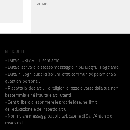
amare
NETIQUETTE
• Evita di URLARE. Ti sentiamo.
• Evita di scrivere lo stesso messaggio in più luoghi. Ti leggiamo.
• Evita in luoghi pubblici (forum, chat, community) polemiche e
questioni personali.
• Rispetta le idee altrui, le religioni e razze diverse dalla tua, non
bestemmiare né insultare altri utenti.
• Sentiti libero di esprimere le proprie idee, nei limiti
dell'educazione e del rispetto altrui.
• Non inviare messaggi pubblicitari, catene di Sant'Antonio o
cose simili.