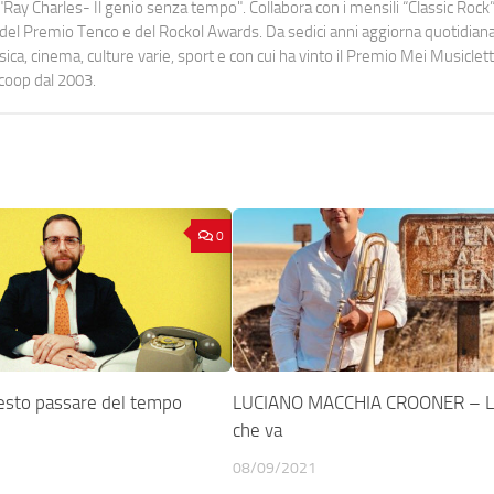
Ray Charles- Il genio senza tempo". Collabora con i mensili “Classic Rock”,
urati del Premio Tenco e del Rockol Awards. Da sedici anni aggiorna quotidia
a, cinema, culture varie, sport e con cui ha vinto il Premio Mei Musiclett
ocoop dal 2003.
0
sto passare del tempo
LUCIANO MACCHIA CROONER – L’
che va
08/09/2021