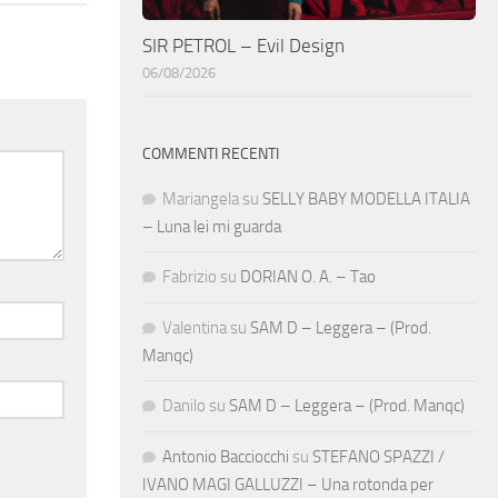
SIR PETROL – Evil Design
06/08/2026
COMMENTI RECENTI
Mariangela
su
SELLY BABY MODELLA ITALIA
– Luna lei mi guarda
Fabrizio
su
DORIAN O. A. – Tao
Valentina
su
SAM D – Leggera – (Prod.
Manqc)
Danilo
su
SAM D – Leggera – (Prod. Manqc)
Antonio Bacciocchi
su
STEFANO SPAZZI /
IVANO MAGI GALLUZZI – Una rotonda per