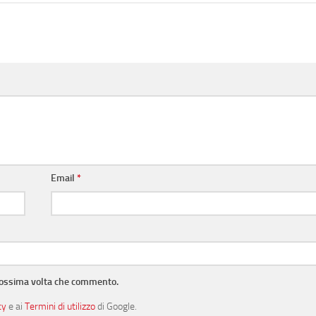
Email
*
prossima volta che commento.
cy
e ai
Termini di utilizzo
di Google.