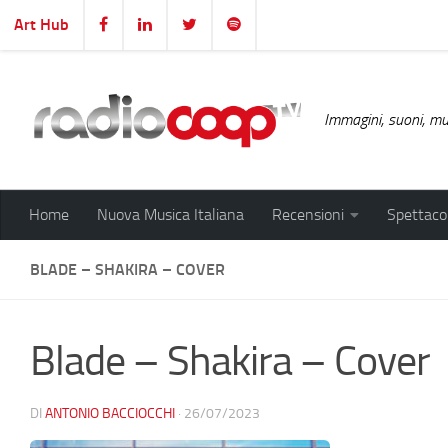
Art Hub
Salta al contenuto
Immagini, suoni, mus
Home
Nuova Musica Italiana
Recensioni
Spettacol
BLADE – SHAKIRA – COVER
Blade – Shakira – Cover
DI
ANTONIO BACCIOCCHI
·
26/07/2023