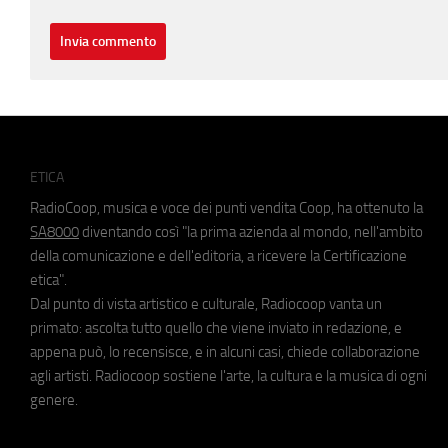
ETICA
RadioCoop, musica e voce dei punti vendita Coop, ha ottenuto la
SA8000
diventando così "la prima azienda al mondo, nell'ambito
della comunicazione e dell'editoria, a ricevere la Certificazione
etica".
Dal punto di vista artistico e culturale, Radiocoop vanta un
primato: ascolta tutto quello che viene inviato in redazione, e
appena può, lo recensisce, e in alcuni casi, chiede collaborazione
agli artisti. Radiocoop sostiene l'arte, la cultura e la musica di ogni
genere.