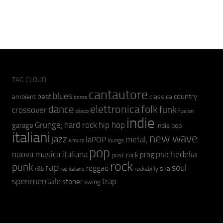
TAG CLOUD
cantautore
blues
beat
country
ambient
classica
bossa
elettronica
dance
folk
funk
crossover
fusion
disco
indie
hip hop
Grunge;
hard rock
garage
indie pop
italiani
new wave
jazz
metal;
laPOP
lounge
kimura
pop
psichedelia
nuova musica italiana
prog
post rock
rock
punk
rap
soul
reggae
ska
r&b
rockabilly
rap italiano
sperimentale
trap
stoner
swing