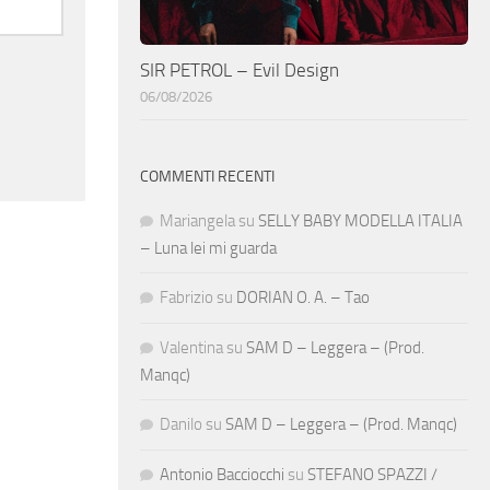
SIR PETROL – Evil Design
06/08/2026
COMMENTI RECENTI
Mariangela
su
SELLY BABY MODELLA ITALIA
– Luna lei mi guarda
Fabrizio
su
DORIAN O. A. – Tao
Valentina
su
SAM D – Leggera – (Prod.
Manqc)
Danilo
su
SAM D – Leggera – (Prod. Manqc)
Antonio Bacciocchi
su
STEFANO SPAZZI /