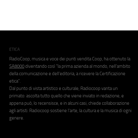
ETICA
RadioCoop, musica e voce dei punti vendita Coop, ha ottenuto la
SA8000
diventando così "la prima azienda al mondo, nell'ambito
della comunicazione e dell'editoria, a ricevere la Certificazione
etica".
Dal punto di vista artistico e culturale, Radiocoop vanta un
primato: ascolta tutto quello che viene inviato in redazione, e
appena può, lo recensisce, e in alcuni casi, chiede collaborazione
agli artisti. Radiocoop sostiene l'arte, la cultura e la musica di ogni
genere.