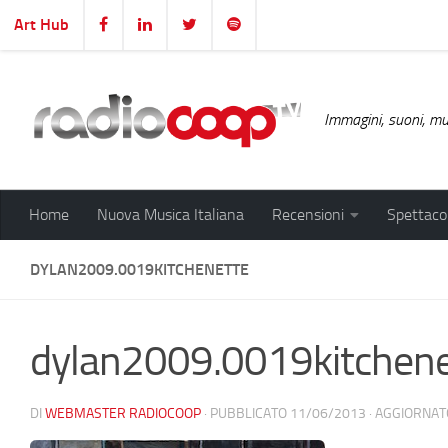
Art Hub
Salta al contenuto
Immagini, suoni, mus
Home
Nuova Musica Italiana
Recensioni
Spettacol
DYLAN2009.0019KITCHENETTE
dylan2009.0019kitchene
DI
WEBMASTER RADIOCOOP
· PUBBLICATO
11/06/2013
· AGGIORNA