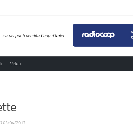
ica nei punti vendita Coop d'Italia
i
Video
tte
TO
03/04/2017