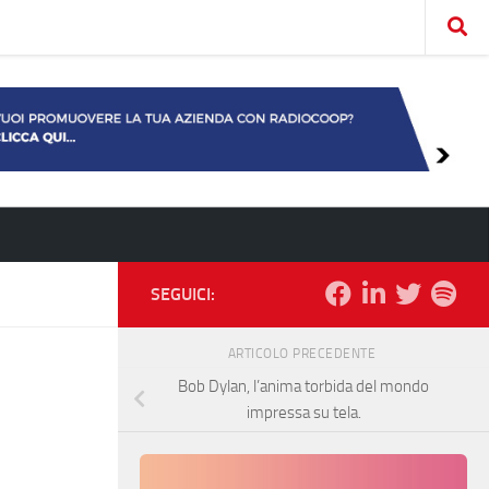
SEGUICI:
ARTICOLO PRECEDENTE
Bob Dylan, l’anima torbida del mondo
impressa su tela.