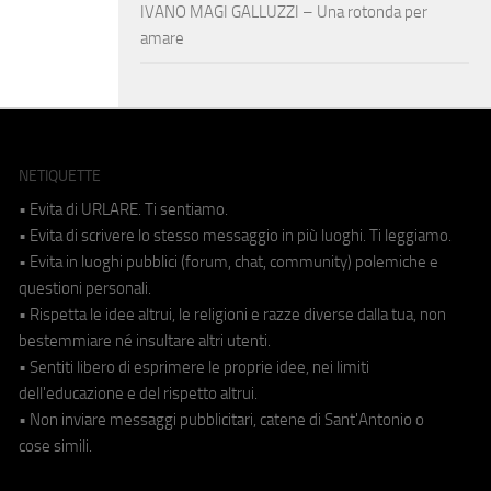
IVANO MAGI GALLUZZI – Una rotonda per
amare
NETIQUETTE
• Evita di URLARE. Ti sentiamo.
• Evita di scrivere lo stesso messaggio in più luoghi. Ti leggiamo.
• Evita in luoghi pubblici (forum, chat, community) polemiche e
questioni personali.
• Rispetta le idee altrui, le religioni e razze diverse dalla tua, non
bestemmiare né insultare altri utenti.
• Sentiti libero di esprimere le proprie idee, nei limiti
dell'educazione e del rispetto altrui.
• Non inviare messaggi pubblicitari, catene di Sant'Antonio o
cose simili.