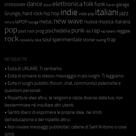
elettronica
dance
folk
funk
crossover
garage
fusion
disco
indie
italiani
jazz
hip hop
Grunge;
hard rock
indie pop
new wave
metal;
nuova musica italiana
laPOP
lounge
kimura
pop
punk
rap
psichedelia
reggae
prog
post rock
r&b
rap italiano
rock
soul
sperimentale
trap
stoner
ska
swing
rockabilly
NETIQUETTE
• Evita di URLARE. Ti sentiamo.
• Evita di scrivere lo stesso messaggio in più luoghi. Ti leggiamo.
• Evita in luoghi pubblici (forum, chat, community) polemiche e
questioni personali.
• Rispetta le idee altrui, le religioni e razze diverse dalla tua, non
bestemmiare né insultare altri utenti.
• Sentiti libero di esprimere le proprie idee, nei limiti
dell'educazione e del rispetto altrui.
• Non inviare messaggi pubblicitari, catene di Sant'Antonio o cose
simili.