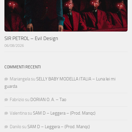
SIR PETROL – Evil Design
06/08/2026
COMMENTI RECENTI
Mariangela
su
SELLY BABY MODELLA ITALIA – Luna lei mi
guarda
Fabrizio
su
DORIAN O. A. – Tao
Valentina
su
SAM D – Leggera – (Prod. Manqc)
Danilo
su
SAM D – Leggera – (Prod. Manqc)