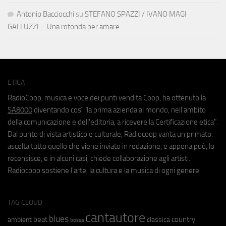
Antonio Bacciocchi
su
STEFANO SPAZZI / IVANO MAGI
GALLUZZI – Una rotonda per amare
ETICA
RadioCoop, musica e voce dei punti vendita Coop, ha ottenuto la
SA8000
diventando così "la prima azienda al mondo, nell'ambito
della comunicazione e dell'editoria, a ricevere la Certificazione etica".
Dal punto di vista artistico e culturale, Radiocoop vanta un primato:
ascolta tutto quello che viene inviato in redazione, e appena può, lo
recensisce, e in alcuni casi, chiede collaborazione agli artisti.
Radiocoop sostiene l'arte, la cultura e la musica di ogni genere.
TAG CLOUD
cantautore
blues
beat
country
ambient
classica
bossa