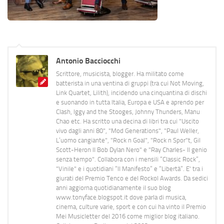
Antonio Bacciocchi
Scrittore, musicista, blogger. Ha militato come
batterista in una ventina di gruppi (tra cui Not Moving,
Link Quartet, Lilith), incidendo una cinquantina di dischi
e suonando in tutta Italia, Europa e USA e aprendo per
Clash, Iggy and the Stooges, Johnny Thunders, Manu
Chao etc. Ha scritto una decina di libri tra cui "Uscito
vivo dagli anni 80", "Mod Generations", "Paul Weller,
L’uomo cangiante", "Rock n Goal", "Rock n Spor"t, Gil
Scott-Heron Il Bob Dylan Nero" e "Ray Charles- Il genio
senza tempo". Collabora con i mensili “Classic Rock”,
"Vinile" e i quotidiani “Il Manifesto” e “Libertà”. E' tra i
giurati del Premio Tenco e del Rockol Awards. Da sedici
anni aggiorna quotidianamente il suo blog
www.tonyface.blogspot.it dove parla di musica,
cinema, culture varie, sport e con cui ha vinto il Premio
Mei Musicletter del 2016 come miglior blog italiano.