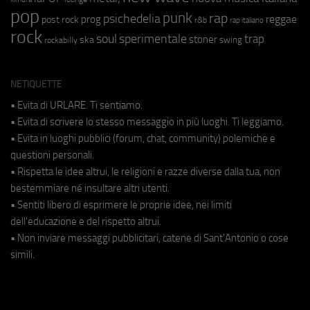
pop
punk
rap
psichedelia
reggae
prog
post rock
r&b
rap italiano
rock
soul
sperimentale
trap
stoner
ska
swing
rockabilly
NETIQUETTE
• Evita di URLARE. Ti sentiamo.
• Evita di scrivere lo stesso messaggio in più luoghi. Ti leggiamo.
• Evita in luoghi pubblici (forum, chat, community) polemiche e
questioni personali.
• Rispetta le idee altrui, le religioni e razze diverse dalla tua, non
bestemmiare né insultare altri utenti.
• Sentiti libero di esprimere le proprie idee, nei limiti
dell'educazione e del rispetto altrui.
• Non inviare messaggi pubblicitari, catene di Sant'Antonio o cose
simili.