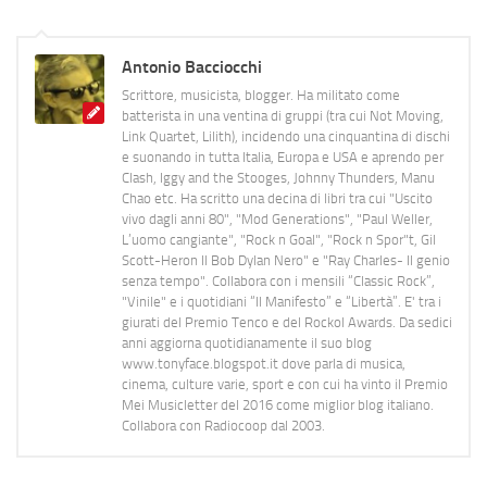
Antonio Bacciocchi
Scrittore, musicista, blogger. Ha militato come
batterista in una ventina di gruppi (tra cui Not Moving,
Link Quartet, Lilith), incidendo una cinquantina di dischi
e suonando in tutta Italia, Europa e USA e aprendo per
Clash, Iggy and the Stooges, Johnny Thunders, Manu
Chao etc. Ha scritto una decina di libri tra cui "Uscito
vivo dagli anni 80", "Mod Generations", "Paul Weller,
L’uomo cangiante", "Rock n Goal", "Rock n Spor"t, Gil
Scott-Heron Il Bob Dylan Nero" e "Ray Charles- Il genio
senza tempo". Collabora con i mensili “Classic Rock”,
"Vinile" e i quotidiani “Il Manifesto” e “Libertà”. E' tra i
giurati del Premio Tenco e del Rockol Awards. Da sedici
anni aggiorna quotidianamente il suo blog
www.tonyface.blogspot.it dove parla di musica,
cinema, culture varie, sport e con cui ha vinto il Premio
Mei Musicletter del 2016 come miglior blog italiano.
Collabora con Radiocoop dal 2003.