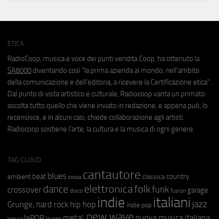
ETICA
RadioCoop, musica e voce dei punti vendita Coop, ha ottenuto la
SA8000
diventando così "la prima azienda al mondo, nell'ambito
della comunicazione e dell'editoria, a ricevere la Certificazione etica".
Dal punto di vista artistico e culturale, Radiocoop vanta un primato:
ascolta tutto quello che viene inviato in redazione, e appena può, lo
recensisce, e in alcuni casi, chiede collaborazione agli artisti.
Radiocoop sostiene l'arte, la cultura e la musica di ogni genere.
TAG CLOUD
cantautore
blues
beat
country
ambient
classica
bossa
elettronica
dance
folk
funk
crossover
garage
fusion
disco
indie
italiani
jazz
hip hop
Grunge;
hard rock
indie pop
new wave
metal;
nuova musica italiana
laPOP
lounge
kimura