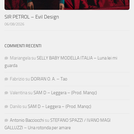
SIR PETROL – Evil Design
06/08/2026
COMMENTI RECENTI
Mariangela
su
SELLY BABY MODELLA ITALIA – Luna lei mi
guarda
Fabrizio
su
DORIAN O. A. – Tao
Valentina
su
SAM D – Leggera – (Prod. Manqc)
Danilo
su
SAM D – Leggera – (Prod. Manqc)
Antonio Bacciocchi
su
STEFANO SPAZZI / IVANO MAGI
GALLUZZI – Una rotonda per amare