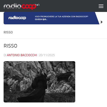
Salta al contenuto
RISSO
RISSO
DI
ANTONIO BACCIOCCHI
·
20/11/2025