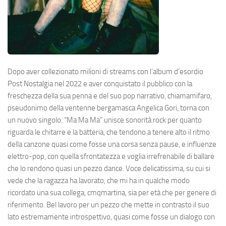
Dopo aver collezionato milioni di streams con l’album d’esordio
Post Nostalgia nel 2022 e aver conquistato il pubblico con la
freschezza della sua penna e del suo pop narrativo, chiamamifaro,
pseudonimo della ventenne bergamasca Angelica Gori, torna con
un nuovo singolo. “Ma Ma Ma” unisce sonorità rock per quanto
riguarda le chitarre e la batteria, che tendono a tenere alto il ritmo
della canzone quasi come fosse una corsa senza pause, e influenze
elettro-pop, con quella sfrontatezza e voglia irrefrenabile di ballare
che lo rendono quasi un pezzo dance. Voce delicatissima, su cui si
vede che la ragazza ha lavorato, che mi ha in qualche modo
ricordato una sua collega, cmqmartina, sia per età che per genere di
riferimento. Bel lavoro per un pezzo che mette in contrasto il suo
lato estremamente introspettivo, quasi come fosse un dialogo con