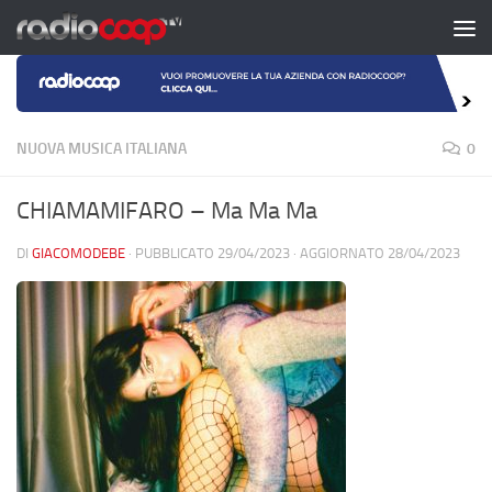
Salta al contenuto
NUOVA MUSICA ITALIANA
0
CHIAMAMIFARO – Ma Ma Ma
DI
GIACOMODEBE
· PUBBLICATO
29/04/2023
· AGGIORNATO
28/04/2023