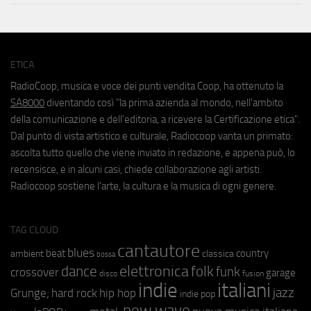
ETICA
RadioCoop, musica e voce dei punti vendita Coop, ha ottenuto la
SA8000
diventando così "la prima azienda al mondo, nell'ambito
della comunicazione e dell'editoria, a ricevere la Certificazione etica".
Dal punto di vista artistico e culturale, Radiocoop vanta un primato:
ascolta tutto quello che viene inviato in redazione, e appena può, lo
recensisce, e in alcuni casi, chiede collaborazione agli artisti.
Radiocoop sostiene l'arte, la cultura e la musica di ogni genere.
TAG CLOUD
cantautore
blues
beat
country
ambient
classica
bossa
elettronica
dance
folk
funk
crossover
garage
fusion
disco
indie
italiani
jazz
hip hop
Grunge;
hard rock
indie pop
new wave