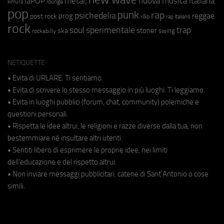
metal;
nuova musica italiana
laPOP
lounge
kimura
pop
punk
rap
psichedelia
reggae
prog
post rock
r&b
rap italiano
rock
soul
sperimentale
trap
stoner
ska
swing
rockabilly
NETIQUETTE
• Evita di URLARE. Ti sentiamo.
• Evita di scrivere lo stesso messaggio in più luoghi. Ti leggiamo.
• Evita in luoghi pubblici (forum, chat, community) polemiche e
questioni personali.
• Rispetta le idee altrui, le religioni e razze diverse dalla tua, non
bestemmiare né insultare altri utenti.
• Sentiti libero di esprimere le proprie idee, nei limiti
dell'educazione e del rispetto altrui.
• Non inviare messaggi pubblicitari, catene di Sant'Antonio o cose
simili.