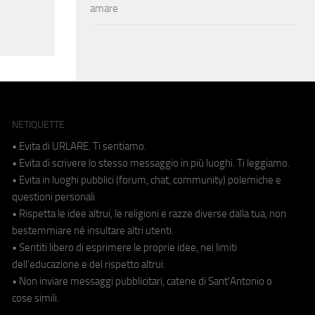
amare
NETIQUETTE
• Evita di URLARE. Ti sentiamo.
• Evita di scrivere lo stesso messaggio in più luoghi. Ti leggiamo.
• Evita in luoghi pubblici (forum, chat, community) polemiche e
questioni personali.
• Rispetta le idee altrui, le religioni e razze diverse dalla tua, non
bestemmiare né insultare altri utenti.
• Sentiti libero di esprimere le proprie idee, nei limiti
dell'educazione e del rispetto altrui.
• Non inviare messaggi pubblicitari, catene di Sant'Antonio o
cose simili.