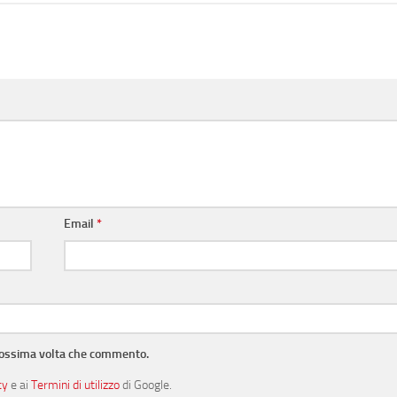
Email
*
prossima volta che commento.
cy
e ai
Termini di utilizzo
di Google.