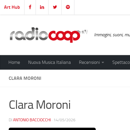
Art Hub
Salta al contenuto
Immagini, suoni, mus
Home
Nuova Musica Italiana
Recensioni
Spettacol
CLARA MORONI
Clara Moroni
DI
ANTONIO BACCIOCCHI
·
14/05/2026