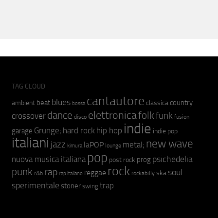
TAG CLOUD
cantautore
blues
beat
country
ambient
classica
bossa
elettronica
dance
folk
funk
crossover
fusion
disco
indie
hip hop
Grunge;
hard rock
garage
indie pop
italiani
new wave
jazz
metal;
laPOP
lounge
kimura
pop
psichedelia
nuova musica italiana
prog
post rock
rock
punk
rap
soul
reggae
ska
r&b
rockabilly
rap italiano
sperimentale
trap
stoner
swing