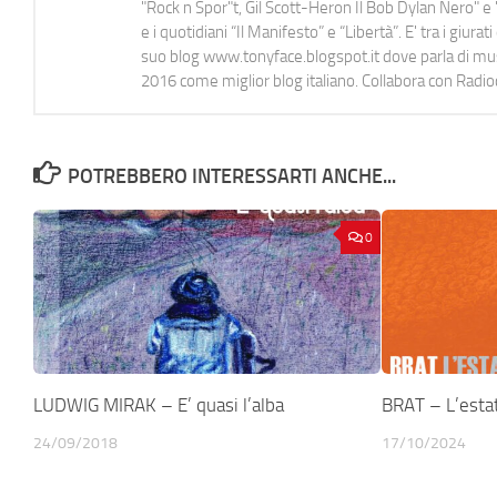
"Rock n Spor"t, Gil Scott-Heron Il Bob Dylan Nero" e "
e i quotidiani “Il Manifesto” e “Libertà”. E' tra i gi
suo blog www.tonyface.blogspot.it dove parla di music
2016 come miglior blog italiano. Collabora con Radi
POTREBBERO INTERESSARTI ANCHE...
0
LUDWIG MIRAK – E’ quasi l’alba
BRAT – L’esta
24/09/2018
17/10/2024