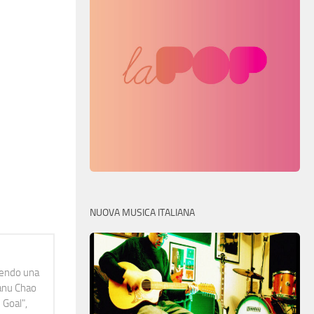
NUOVA MUSICA ITALIANA
idendo una
Manu Chao
 Goal",