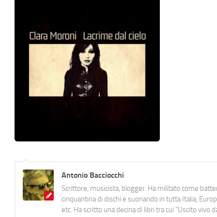
Antonio Bacciocchi
Scrittore, musicista, blogger. Ha militato come batter
cinquantina di dischi e suonando in tutta Italia, E
etc. Ha scritto una decina di libri tra cui "Uscito viv