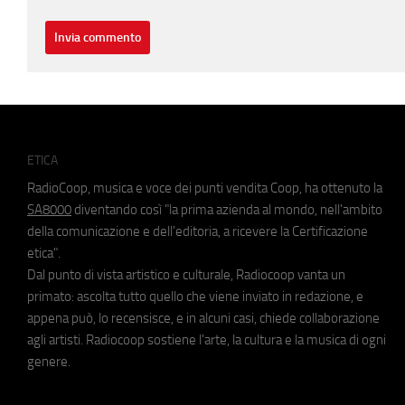
ETICA
RadioCoop, musica e voce dei punti vendita Coop, ha ottenuto la
SA8000
diventando così "la prima azienda al mondo, nell'ambito
della comunicazione e dell'editoria, a ricevere la Certificazione
etica".
Dal punto di vista artistico e culturale, Radiocoop vanta un
primato: ascolta tutto quello che viene inviato in redazione, e
appena può, lo recensisce, e in alcuni casi, chiede collaborazione
agli artisti. Radiocoop sostiene l'arte, la cultura e la musica di ogni
genere.