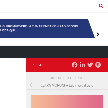
SEGUICI:
ARTICOLO PRECEDENTE
CLARA MORONI – Lacrime dal cielo