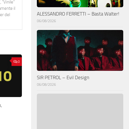
 "Vinile"
namente il
ALESSANDRO FERRETTI – Basta Walter!
er del
06/08/2026
0
SIR PETROL – Evil Design
06/08/2026
,