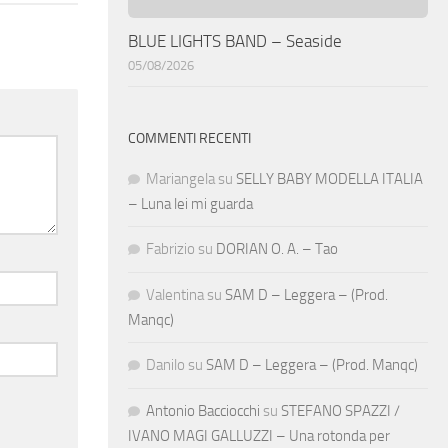
BLUE LIGHTS BAND – Seaside
05/08/2026
COMMENTI RECENTI
Mariangela
su
SELLY BABY MODELLA ITALIA
– Luna lei mi guarda
Fabrizio
su
DORIAN O. A. – Tao
Valentina
su
SAM D – Leggera – (Prod.
Manqc)
Danilo
su
SAM D – Leggera – (Prod. Manqc)
Antonio Bacciocchi
su
STEFANO SPAZZI /
IVANO MAGI GALLUZZI – Una rotonda per