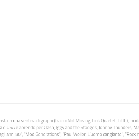
ista in una ventina di gruppi (tra cui Not Moving, Link Quartet, Lilith), inc
uropa e USA e aprendo per Clash, Iggy and the Stooges, Johnny Thunders, 
o dagli anni 80", "Mod Generations", "Paul Weller, L’uomo cangiante", "Rock n