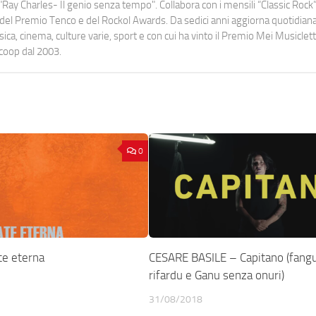
Ray Charles- Il genio senza tempo". Collabora con i mensili “Classic Rock”,
urati del Premio Tenco e del Rockol Awards. Da sedici anni aggiorna quotidia
a, cinema, culture varie, sport e con cui ha vinto il Premio Mei Musiclett
ocoop dal 2003.
0
te eterna
CESARE BASILE – Capitano (fangu
rifardu e Ganu senza onuri)
31/08/2018