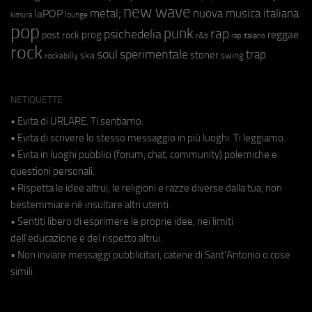
new wave
metal;
nuova musica italiana
laPOP
lounge
kimura
pop
punk
rap
psichedelia
reggae
prog
post rock
r&b
rap italiano
rock
soul
sperimentale
trap
stoner
ska
swing
rockabilly
NETIQUETTE
• Evita di URLARE. Ti sentiamo.
• Evita di scrivere lo stesso messaggio in più luoghi. Ti leggiamo.
• Evita in luoghi pubblici (forum, chat, community) polemiche e
questioni personali.
• Rispetta le idee altrui, le religioni e razze diverse dalla tua, non
bestemmiare né insultare altri utenti.
• Sentiti libero di esprimere le proprie idee, nei limiti
dell'educazione e del rispetto altrui.
• Non inviare messaggi pubblicitari, catene di Sant'Antonio o cose
simili.