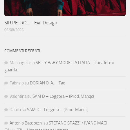
SIR PETROL – Evil Design
06/08/2026
COMMENTI RECENTI
Mariangela
su
SELLY BABY MODELLA ITALIA – Luna lei mi
guarda
Fabrizio
su
DORIAN O. A. – Tao
Valentina
su
SAM D – Leggera – (Prod. Manqc)
Danilo
su
SAM D – Leggera – (Prod. Manqc)
Antonio Bacciocchi
su
STEFANO SPAZZI / IVANO MAGI