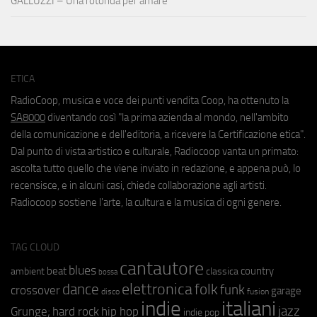
GALLUZZI – Una rotonda per amare
ETICA
RadioCoop, musica e voce dei punti vendita Coop, ha ottenuto la
SA8000
diventando così "la prima azienda al mondo, nell'ambito
della comunicazione e dell'editoria, a ricevere la Certificazione etica".
Dal punto di vista artistico e culturale, Radiocoop vanta un primato:
ascolta tutto quello che viene inviato in redazione, e appena può, lo
recensisce, e in alcuni casi, chiede collaborazione agli artisti.
Radiocoop sostiene l'arte, la cultura e la musica di ogni genere.
TAG CLOUD
cantautore
blues
beat
country
ambient
classica
bossa
elettronica
dance
folk
funk
crossover
garage
fusion
disco
indie
italiani
jazz
hip hop
Grunge;
hard rock
indie pop