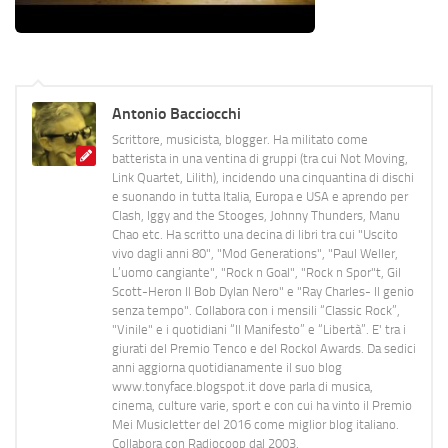
Antonio Bacciocchi
Scrittore, musicista, blogger. Ha militato come
batterista in una ventina di gruppi (tra cui Not Moving,
Link Quartet, Lilith), incidendo una cinquantina di dischi
e suonando in tutta Italia, Europa e USA e aprendo per
Clash, Iggy and the Stooges, Johnny Thunders, Manu
Chao etc. Ha scritto una decina di libri tra cui "Uscito
vivo dagli anni 80", "Mod Generations", "Paul Weller,
L’uomo cangiante", "Rock n Goal", "Rock n Spor"t, Gil
Scott-Heron Il Bob Dylan Nero" e "Ray Charles- Il genio
senza tempo". Collabora con i mensili “Classic Rock”,
"Vinile" e i quotidiani “Il Manifesto” e “Libertà”. E' tra i
giurati del Premio Tenco e del Rockol Awards. Da sedici
anni aggiorna quotidianamente il suo blog
www.tonyface.blogspot.it dove parla di musica,
cinema, culture varie, sport e con cui ha vinto il Premio
Mei Musicletter del 2016 come miglior blog italiano.
Collabora con Radiocoop dal 2003.