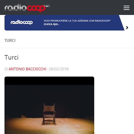
Salta al contenuto
TURCI
Turci
DI
ANTONIO BACCIOCCHI
·
28/02/2018