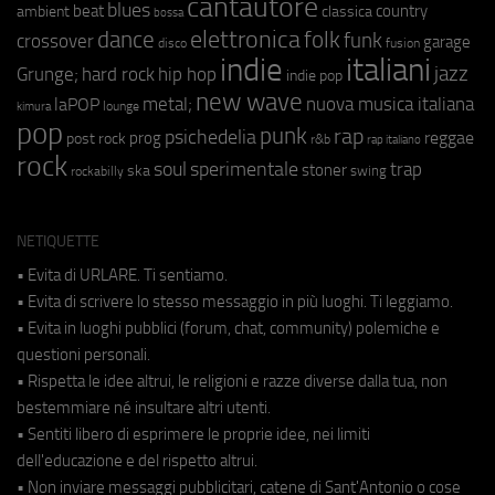
cantautore
blues
beat
country
ambient
classica
bossa
elettronica
dance
folk
funk
crossover
garage
fusion
disco
indie
italiani
jazz
hip hop
Grunge;
hard rock
indie pop
new wave
metal;
nuova musica italiana
laPOP
lounge
kimura
pop
punk
rap
psichedelia
reggae
prog
post rock
r&b
rap italiano
rock
soul
sperimentale
trap
stoner
ska
swing
rockabilly
NETIQUETTE
• Evita di URLARE. Ti sentiamo.
• Evita di scrivere lo stesso messaggio in più luoghi. Ti leggiamo.
• Evita in luoghi pubblici (forum, chat, community) polemiche e
questioni personali.
• Rispetta le idee altrui, le religioni e razze diverse dalla tua, non
bestemmiare né insultare altri utenti.
• Sentiti libero di esprimere le proprie idee, nei limiti
dell'educazione e del rispetto altrui.
• Non inviare messaggi pubblicitari, catene di Sant'Antonio o cose