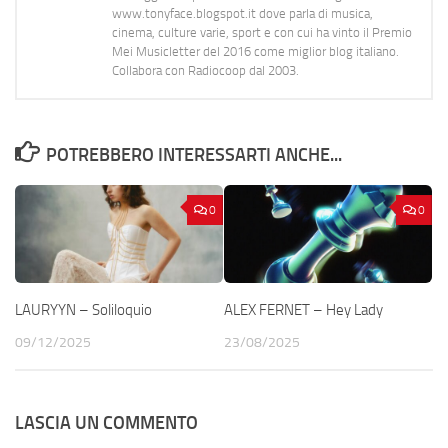
www.tonyface.blogspot.it dove parla di musica,
cinema, culture varie, sport e con cui ha vinto il Premio
Mei Musicletter del 2016 come miglior blog italiano.
Collabora con Radiocoop dal 2003.
POTREBBERO INTERESSARTI ANCHE...
0
0
LAURYYN – Soliloquio
ALEX FERNET – Hey Lady
09/12/2025
23/08/2025
LASCIA UN COMMENTO