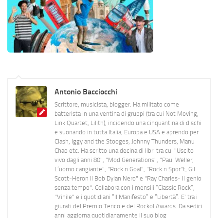
Antonio Bacciocchi
Scrittore, musicista, blogger. Ha militato come
batterista in una ventina di gruppi (tra cui Not Moving,
Link Quartet, Lilith), incidendo una cinquantina di dischi
e suonando in tutta Italia, Europa e USA e aprendo per
Clash, Iggy and the Stooges, Johnny Thunders, Manu
Chao etc. Ha scritto una decina di libri tra cui "Uscito
vivo dagli anni 80", "Mod Generations", "Paul Weller,
L’uomo cangiante", "Rock n Goal", "Rock n Spor"t, Gil
Scott-Heron Il Bob Dylan Nero" e "Ray Charles- Il genio
senza tempo". Collabora con i mensili “Classic Rock”,
"Vinile" e i quotidiani “Il Manifesto” e “Libertà”. E' tra i
giurati del Premio Tenco e del Rockol Awards. Da sedici
anni aggiorna quotidianamente il suo blog