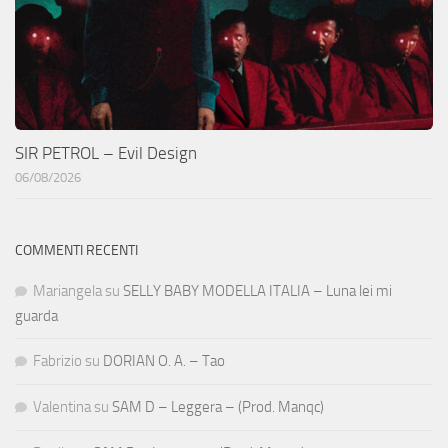
SIR PETROL – Evil Design
06/08/2026
COMMENTI RECENTI
Mariangela
su
SELLY BABY MODELLA ITALIA – Luna lei mi
guarda
Fabrizio
su
DORIAN O. A. – Tao
Valentina
su
SAM D – Leggera – (Prod. Manqc)