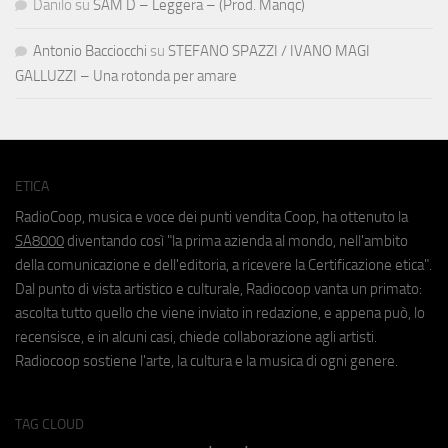
Danilo
su
SAM D – Leggera – (Prod. Manqc)
Antonio Bacciocchi
su
STEFANO SPAZZI / IVANO MAGI
GALLUZZI – Una rotonda per amare
ETICA
RadioCoop, musica e voce dei punti vendita Coop, ha ottenuto la
SA8000
diventando così "la prima azienda al mondo, nell'ambito
della comunicazione e dell'editoria, a ricevere la Certificazione etica".
Dal punto di vista artistico e culturale, Radiocoop vanta un primato:
ascolta tutto quello che viene inviato in redazione, e appena può, lo
recensisce, e in alcuni casi, chiede collaborazione agli artisti.
Radiocoop sostiene l'arte, la cultura e la musica di ogni genere.
TAG CLOUD