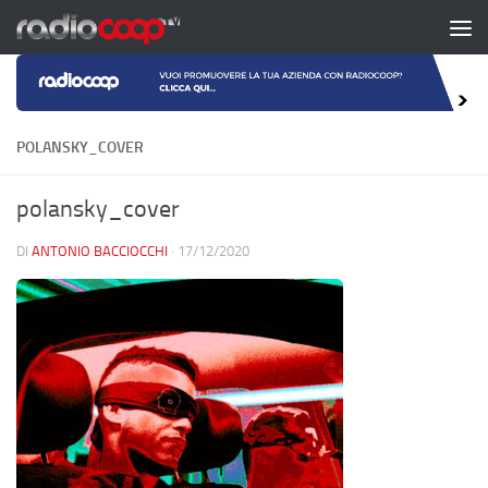
Salta al contenuto
POLANSKY_COVER
polansky_cover
DI
ANTONIO BACCIOCCHI
·
17/12/2020