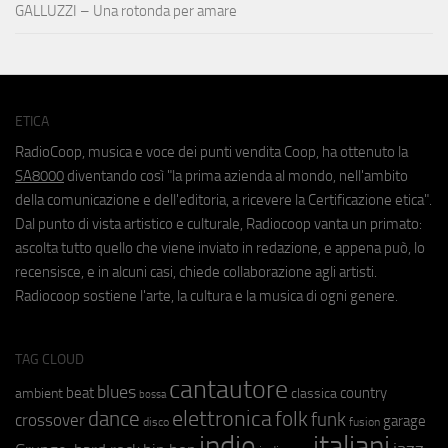
GALLUZZI – Una rotonda per amare
ETICA
RadioCoop, musica e voce dei punti vendita Coop, ha ottenuto la
SA8000
diventando così "la prima azienda al mondo, nell'ambito
della comunicazione e dell'editoria, a ricevere la Certificazione etica".
Dal punto di vista artistico e culturale, Radiocoop vanta un primato:
ascolta tutto quello che viene inviato in redazione, e appena può, lo
recensisce, e in alcuni casi, chiede collaborazione agli artisti.
Radiocoop sostiene l'arte, la cultura e la musica di ogni genere.
TAG CLOUD
cantautore
blues
beat
country
ambient
classica
bossa
elettronica
dance
folk
funk
crossover
garage
fusion
disco
indie
italiani