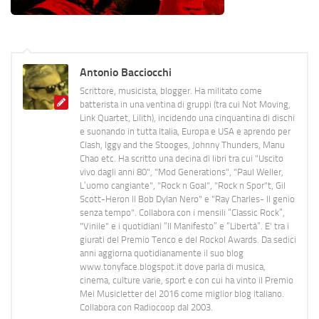
Antonio Bacciocchi
Scrittore, musicista, blogger. Ha militato come
batterista in una ventina di gruppi (tra cui Not Moving,
Link Quartet, Lilith), incidendo una cinquantina di dischi
e suonando in tutta Italia, Europa e USA e aprendo per
Clash, Iggy and the Stooges, Johnny Thunders, Manu
Chao etc. Ha scritto una decina di libri tra cui "Uscito
vivo dagli anni 80", "Mod Generations", "Paul Weller,
L’uomo cangiante", "Rock n Goal", "Rock n Spor"t, Gil
Scott-Heron Il Bob Dylan Nero" e "Ray Charles- Il genio
senza tempo". Collabora con i mensili “Classic Rock”,
"Vinile" e i quotidiani “Il Manifesto” e “Libertà”. E' tra i
giurati del Premio Tenco e del Rockol Awards. Da sedici
anni aggiorna quotidianamente il suo blog
www.tonyface.blogspot.it dove parla di musica,
cinema, culture varie, sport e con cui ha vinto il Premio
Mei Musicletter del 2016 come miglior blog italiano.
Collabora con Radiocoop dal 2003.