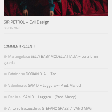
SIR PETROL – Evil Design
06/08/2026
COMMENTI RECENTI
Mariangela
su
SELLY BABY MODELLA ITALIA – Luna lei mi
guarda
Fabrizio
su
DORIAN O. A. – Tao
Valentina
su
SAM D – Leggera – (Prod. Manqc)
Danilo
su
SAM D – Leggera – (Prod. Manqc)
Antonio Bacciocchi
su
STEFANO SPAZZI / IVANO MAGI