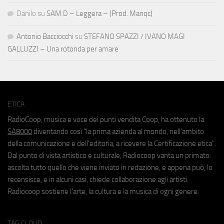
Danilo
su
SAM D – Leggera – (Prod. Manqc)
Antonio Bacciocchi
su
STEFANO SPAZZI / IVANO MAGI
GALLUZZI – Una rotonda per amare
ETICA
RadioCoop, musica e voce dei punti vendita Coop, ha ottenuto la
SA8000
diventando così "la prima azienda al mondo, nell'ambito
della comunicazione e dell'editoria, a ricevere la Certificazione etica".
Dal punto di vista artistico e culturale, Radiocoop vanta un primato:
ascolta tutto quello che viene inviato in redazione, e appena può, lo
recensisce, e in alcuni casi, chiede collaborazione agli artisti.
Radiocoop sostiene l'arte, la cultura e la musica di ogni genere.
TAG CLOUD