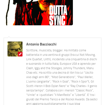
Antonio Bacciocchi
Scrittore, musicista, blogger. Ha militato come
batterista in una ventina di gruppi (tra cui Not Moving,
Link Quartet, Lilith), incidendo una cinquantina di dischi
e suonando in tutta Italia, Europa e USA e aprendo per
Clash, Iggy and the Stooges, Johnny Thunders, Manu
Chao etc. Ha scritto una decina di libri tra cui "Uscito
vivo dagli anni 80", "Mod Generations", "Paul Weller,
L’uomo cangiante", "Rock n Goal", "Rock n Spor"t, Gil
Scott-Heron Il Bob Dylan Nero" e "Ray Charles- Il genio
senza tempo". Collabora con i mensili “Classic Rock”,
"Vinile" e i quotidiani “Il Manifesto” e “Libertà”. E' tra i
giurati del Premio Tenco e del Rockol Awards. Da sedici
anni aggiorna quotidianamente il suo blog