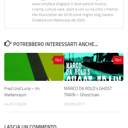
www.tonyface.blogspot.it dove parla di musica,
cinema, culture varie, sport e con cui ha vinto il Premio
Mei Musicletter del 2016 come miglior blog italiano.
Collabora con Radiocoop dal 2003.
POTREBBERO INTERESSARTI ANCHE...
0
0
Fred Und Luna – Im
MARCO DA ROLD’s GHOST
Weltenraum
TRAIN – Ghost train
24/07/2020
28/09/2017
LASCIA UN COMMENTO