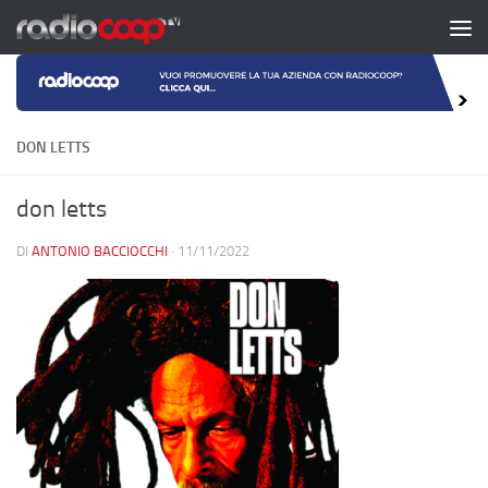
Salta al contenuto
DON LETTS
don letts
DI
ANTONIO BACCIOCCHI
·
11/11/2022