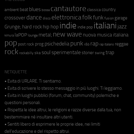
cantautore
blues
beat
country
ambient
classica
bossa
elettronica
dance
folk
funk
crossover
garage
fusion
disco
indie
italiani
jazz
hip hop
Grunge;
hard rock
indie pop
new wave
metal;
nuova musica italiana
laPOP
lounge
kimura
pop
punk
rap
psichedelia
reggae
prog
post rock
r&b
rap italiano
rock
soul
sperimentale
trap
stoner
ska
swing
rockabilly
NETIQUETTE
• Evita di URLARE. Ti sentiamo.
• Evita di scrivere lo stesso messaggio in più luoghi. Ti leggiamo.
• Evita in luoghi pubblici (forum, chat, community) polemiche e
questioni personali.
• Rispetta le idee altrui, le religioni e razze diverse dalla tua, non
bestemmiare né insultare altri utenti.
• Sentiti libero di esprimere le proprie idee, nei limiti
dell'educazione e del rispetto altrui.