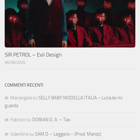
SIR PETROL – Evil Design
06/08/2026
COMMENTI RECENTI
Mariangela
su
SELLY BABY MODELLA ITALIA – Luna lei mi
guarda
Fabrizio
su
DORIAN O. A. – Tao
Valentina
su
SAM D – Leggera – (Prod. Manqc)