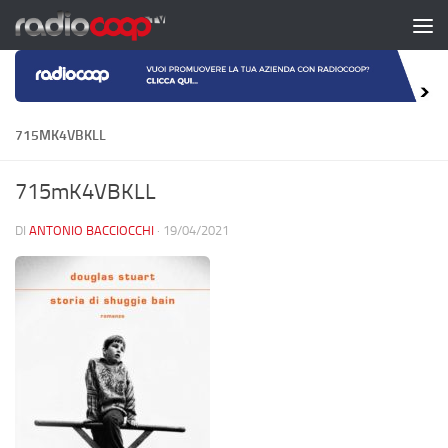
Salta al contenuto
715MK4VBKLL
715mK4VBKLL
DI
ANTONIO BACCIOCCHI
·
19/04/2021