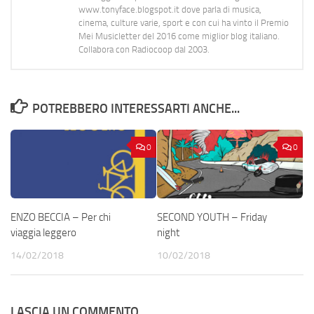
www.tonyface.blogspot.it dove parla di musica,
cinema, culture varie, sport e con cui ha vinto il Premio
Mei Musicletter del 2016 come miglior blog italiano.
Collabora con Radiocoop dal 2003.
POTREBBERO INTERESSARTI ANCHE...
0
0
ENZO BECCIA – Per chi
SECOND YOUTH – Friday
viaggia leggero
night
14/02/2018
10/02/2018
LASCIA UN COMMENTO