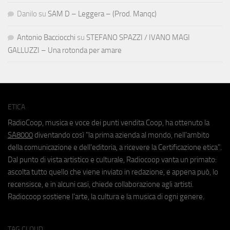
Danilo
su
SAM D – Leggera – (Prod. Manqc)
Antonio Bacciocchi
su
STEFANO SPAZZI / IVANO MAGI
GALLUZZI – Una rotonda per amare
ETICA
RadioCoop, musica e voce dei punti vendita Coop, ha ottenuto la
SA8000
diventando così "la prima azienda al mondo, nell'ambito
della comunicazione e dell'editoria, a ricevere la Certificazione etica".
Dal punto di vista artistico e culturale, Radiocoop vanta un primato:
ascolta tutto quello che viene inviato in redazione, e appena può, lo
recensisce, e in alcuni casi, chiede collaborazione agli artisti.
Radiocoop sostiene l'arte, la cultura e la musica di ogni genere.
TAG CLOUD