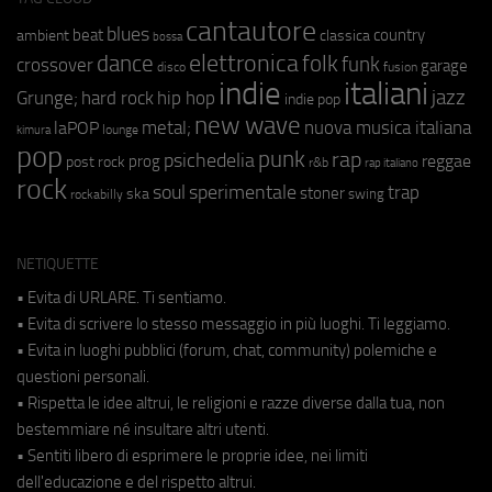
cantautore
blues
beat
country
ambient
classica
bossa
elettronica
dance
folk
funk
crossover
garage
fusion
disco
indie
italiani
jazz
hip hop
Grunge;
hard rock
indie pop
new wave
metal;
nuova musica italiana
laPOP
lounge
kimura
pop
punk
rap
psichedelia
reggae
prog
post rock
r&b
rap italiano
rock
soul
sperimentale
trap
stoner
ska
swing
rockabilly
NETIQUETTE
• Evita di URLARE. Ti sentiamo.
• Evita di scrivere lo stesso messaggio in più luoghi. Ti leggiamo.
• Evita in luoghi pubblici (forum, chat, community) polemiche e
questioni personali.
• Rispetta le idee altrui, le religioni e razze diverse dalla tua, non
bestemmiare né insultare altri utenti.
• Sentiti libero di esprimere le proprie idee, nei limiti
dell'educazione e del rispetto altrui.