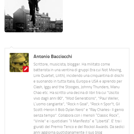
Antonio Bacciocchi
Scrittore, musicista, blogger. Ha militato come
batterista in una ventina di gruppi (tra cui Not Moving,
Link Quartet, Lilith), incidendo una cinquantina di dischi
e suonando in tutta Italia, Europa e USA e aprendo per
Clash, Iggy and the Stooges, Johnny Thunders, Manu
Chao etc. Ha scritto una decina di libri tra cui "Uscito
vivo dagli anni 80", "Mod Generations", "Paul Weller,
L’uomo cangiante", "Rock n Goal", "Rock n Spor"t, Gil
Scott-Heron Il Bob Dylan Nero" e "Ray Charles- Il genio
senza tempo". Collabora con i mensili “Classic Rock”,
"Vinile" e i quotidiani “Il Manifesto” e “Libertà”. E' tra i
giurati del Premio Tenco e del Rockol Awards. Da sedici
anni aggiorna quotidianamente il suo blog