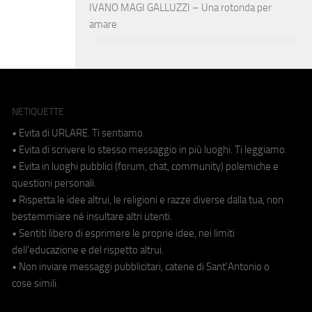
IVANO MAGI GALLUZZI – Una rotonda per
amare
NETIQUETTE
• Evita di URLARE. Ti sentiamo.
• Evita di scrivere lo stesso messaggio in più luoghi. Ti leggiamo.
• Evita in luoghi pubblici (forum, chat, community) polemiche e
questioni personali.
• Rispetta le idee altrui, le religioni e razze diverse dalla tua, non
bestemmiare né insultare altri utenti.
• Sentiti libero di esprimere le proprie idee, nei limiti
dell'educazione e del rispetto altrui.
• Non inviare messaggi pubblicitari, catene di Sant'Antonio o
cose simili.