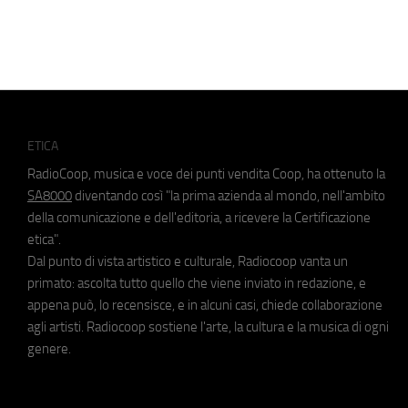
ETICA
RadioCoop, musica e voce dei punti vendita Coop, ha ottenuto la
SA8000
diventando così "la prima azienda al mondo, nell'ambito
della comunicazione e dell'editoria, a ricevere la Certificazione
etica".
Dal punto di vista artistico e culturale, Radiocoop vanta un
primato: ascolta tutto quello che viene inviato in redazione, e
appena può, lo recensisce, e in alcuni casi, chiede collaborazione
agli artisti. Radiocoop sostiene l'arte, la cultura e la musica di ogni
genere.