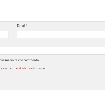
Email
*
prossima volta che commento.
cy
e ai
Termini di utilizzo
di Google.