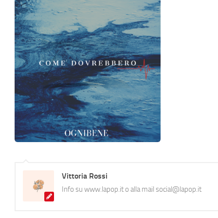
Vittoria Rossi
Info su www.lapop.it o alla mail social@lapop.it