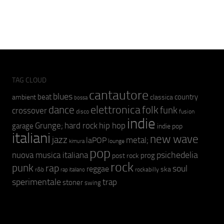
TAG CLOUD
cantautore
blues
beat
country
ambient
classica
bossa
elettronica
dance
folk
funk
crossover
fusion
disco
indie
hip hop
Grunge;
hard rock
garage
indie pop
italiani
new wave
jazz
metal;
laPOP
lounge
kimura
pop
psichedelia
nuova musica italiana
prog
post rock
rock
punk
rap
soul
reggae
ska
r&b
rockabilly
rap italiano
sperimentale
trap
stoner
swing