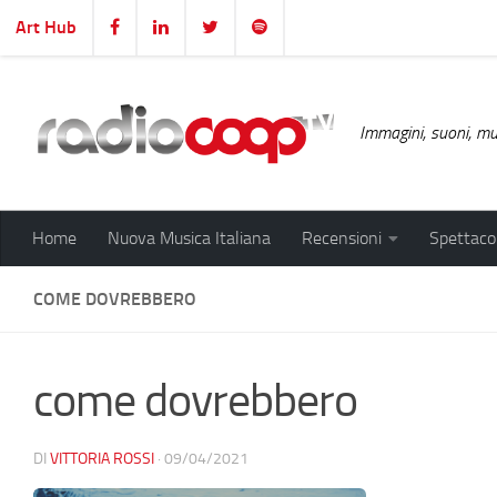
Art Hub
Salta al contenuto
Immagini, suoni, mus
Home
Nuova Musica Italiana
Recensioni
Spettacol
COME DOVREBBERO
come dovrebbero
DI
VITTORIA ROSSI
·
09/04/2021