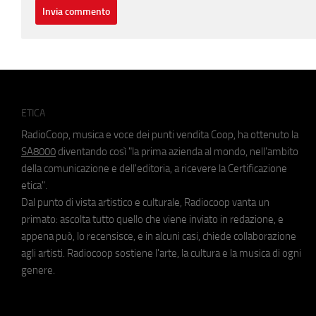
ETICA
RadioCoop, musica e voce dei punti vendita Coop, ha ottenuto la
SA8000
diventando così "la prima azienda al mondo, nell'ambito
della comunicazione e dell'editoria, a ricevere la Certificazione
etica".
Dal punto di vista artistico e culturale, Radiocoop vanta un
primato: ascolta tutto quello che viene inviato in redazione, e
appena può, lo recensisce, e in alcuni casi, chiede collaborazione
agli artisti. Radiocoop sostiene l'arte, la cultura e la musica di ogni
genere.