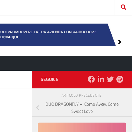
SEGUICI:
ARTICOLO PRECEDENTE
DUO DRAGONFLY – Come Away, Come
Sweet Love