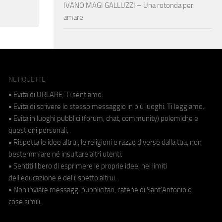
IVANO MAGI GALLUZZI – Una rotonda per
amare
NETIQUETTE
• Evita di URLARE. Ti sentiamo.
• Evita di scrivere lo stesso messaggio in più luoghi. Ti leggiamo.
• Evita in luoghi pubblici (forum, chat, community) polemiche e
questioni personali.
• Rispetta le idee altrui, le religioni e razze diverse dalla tua, non
bestemmiare né insultare altri utenti.
• Sentiti libero di esprimere le proprie idee, nei limiti
dell'educazione e del rispetto altrui.
• Non inviare messaggi pubblicitari, catene di Sant'Antonio o
cose simili.