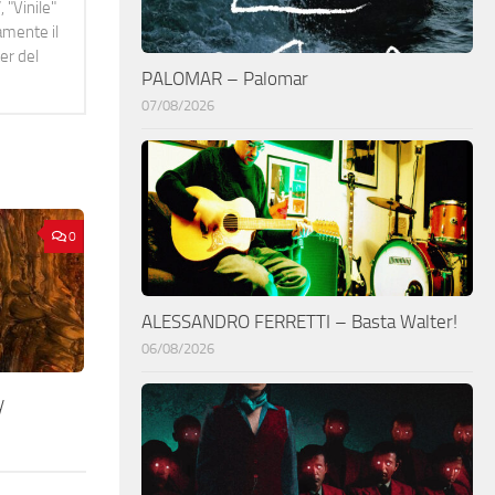
 "Vinile"
namente il
er del
PALOMAR – Palomar
07/08/2026
0
ALESSANDRO FERRETTI – Basta Walter!
06/08/2026
y