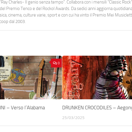
Ray Charles- Il genio senza tempo". Collabora con i mensili “Classic Rock”,
urati del Premio Tenco e del Rockol Awards. Da sedici anni aggiorna quotidia
a, cinema, culture varie, sport e con cui ha vinto il Premio Mei Musiclett
ocoop dal 2003.
0
NI – Verso l’Alabama
DRUNKEN CROCODILES – Aegon
25/03/2025