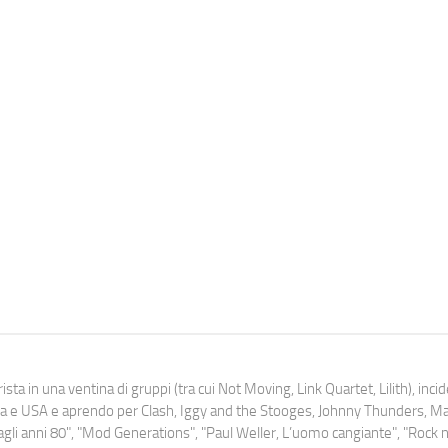
ista in una ventina di gruppi (tra cui Not Moving, Link Quartet, Lilith), inc
uropa e USA e aprendo per Clash, Iggy and the Stooges, Johnny Thunders, 
o dagli anni 80", "Mod Generations", "Paul Weller, L’uomo cangiante", "Rock n