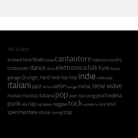
TAG CLOUD
cantautore
blues
beat
country
ambient
classica
bossa
elettronica
dance
folk
funk
crossover
fusion
disco
indie
hip hop
Grunge;
hard rock
garage
indie pop
italiani
new wave
jazz
metal;
laPOP
lounge
kimura
pop
psichedelia
nuova musica italiana
prog
post rock
rock
punk
rap
soul
reggae
ska
r&b
rockabilly
rap italiano
sperimentale
trap
stoner
swing