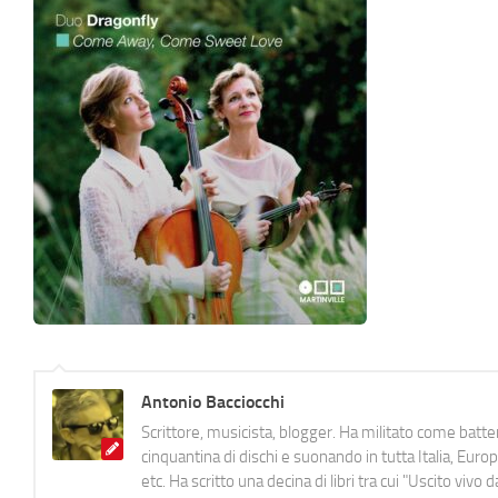
Antonio Bacciocchi
Scrittore, musicista, blogger. Ha militato come batter
cinquantina di dischi e suonando in tutta Italia, E
etc. Ha scritto una decina di libri tra cui "Uscito viv