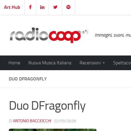
Art Hub
Salta al contenuto
Immagini, suoni, mus
Home
Nuova Musica Italiana
Recensioni
Spettacol
DUO DFRAGONFLY
Duo DFragonfly
DI
ANTONIO BACCIOCCHI
·
22/05/2026