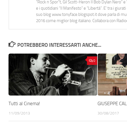
"Rock n Spor"t, Gil Scott-Heron Il Bob Dylan Nero" e "
e i quotidiani “Il Manifesto” e “Libertà”. E' tra i gi
suo blog www.tonyface.blogspot.it dove parla di music
2016 come miglior blog italiano. Collabora con Radi
POTREBBERO INTERESSARTI ANCHE...
0
Tutti al Cinema!
GIUSEPPE CALI
11/09/2013
30/08/2017