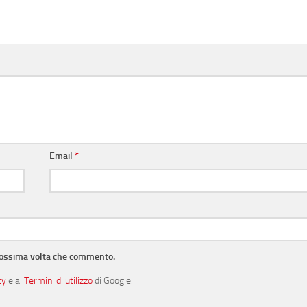
Email
*
prossima volta che commento.
cy
e ai
Termini di utilizzo
di Google.