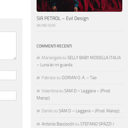
SIR PETROL – Evil Design
06/08/2026
COMMENTI RECENTI
Mariangela
su
SELLY BABY MODELLA ITALIA
– Luna lei mi guarda
Fabrizio
su
DORIAN O. A. – Tao
Valentina
su
SAM D – Leggera – (Prod.
Manqc)
Danilo
su
SAM D – Leggera – (Prod. Manqc)
Antonio Bacciocchi
su
STEFANO SPAZZI /