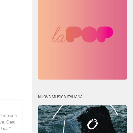
NUOVA MUSICA ITALIANA
idendo una
Manu Chao
 Goal",