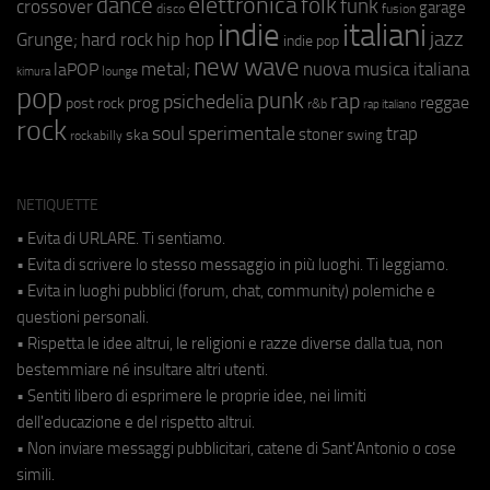
elettronica
dance
folk
funk
crossover
garage
fusion
disco
indie
italiani
jazz
hip hop
Grunge;
hard rock
indie pop
new wave
metal;
nuova musica italiana
laPOP
lounge
kimura
pop
punk
rap
psichedelia
reggae
prog
post rock
r&b
rap italiano
rock
soul
sperimentale
trap
stoner
ska
swing
rockabilly
NETIQUETTE
• Evita di URLARE. Ti sentiamo.
• Evita di scrivere lo stesso messaggio in più luoghi. Ti leggiamo.
• Evita in luoghi pubblici (forum, chat, community) polemiche e
questioni personali.
• Rispetta le idee altrui, le religioni e razze diverse dalla tua, non
bestemmiare né insultare altri utenti.
• Sentiti libero di esprimere le proprie idee, nei limiti
dell'educazione e del rispetto altrui.
• Non inviare messaggi pubblicitari, catene di Sant'Antonio o cose
simili.