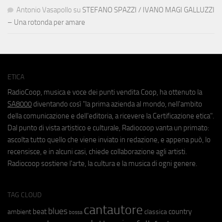
Antonio Vasapollo
su
STEFANO SPAZZI / IVANO MAGI GALLUZZI
– Una rotonda per amare
ETICA
RadioCoop, musica e voce dei punti vendita Coop, ha ottenuto la
SA8000
diventando così "la prima azienda al mondo, nell'ambito
della comunicazione e dell'editoria, a ricevere la Certificazione etica".
Dal punto di vista artistico e culturale, Radiocoop vanta un primato:
ascolta tutto quello che viene inviato in redazione, e appena può, lo
recensisce, e in alcuni casi, chiede collaborazione agli artisti.
Radiocoop sostiene l'arte, la cultura e la musica di ogni genere.
TAG CLOUD
cantautore
blues
beat
country
ambient
classica
bossa