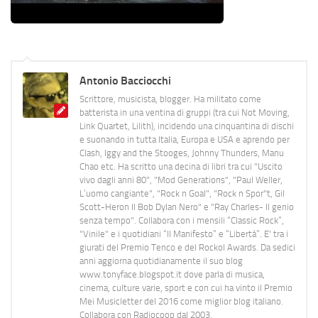
Antonio Bacciocchi
Scrittore, musicista, blogger. Ha militato come
batterista in una ventina di gruppi (tra cui Not Moving,
Link Quartet, Lilith), incidendo una cinquantina di dischi
e suonando in tutta Italia, Europa e USA e aprendo per
Clash, Iggy and the Stooges, Johnny Thunders, Manu
Chao etc. Ha scritto una decina di libri tra cui "Uscito
vivo dagli anni 80", "Mod Generations", "Paul Weller,
L’uomo cangiante", "Rock n Goal", "Rock n Spor"t, Gil
Scott-Heron Il Bob Dylan Nero" e "Ray Charles- Il genio
senza tempo". Collabora con i mensili “Classic Rock”,
"Vinile" e i quotidiani “Il Manifesto” e “Libertà”. E' tra i
giurati del Premio Tenco e del Rockol Awards. Da sedici
anni aggiorna quotidianamente il suo blog
www.tonyface.blogspot.it dove parla di musica,
cinema, culture varie, sport e con cui ha vinto il Premio
Mei Musicletter del 2016 come miglior blog italiano.
Collabora con Radiocoop dal 2003.