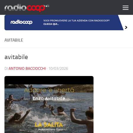
Salta al contenuto
AVITABILE
avitabile
DI
ANTONIO BACCIOCCHI
·
10/03/2026