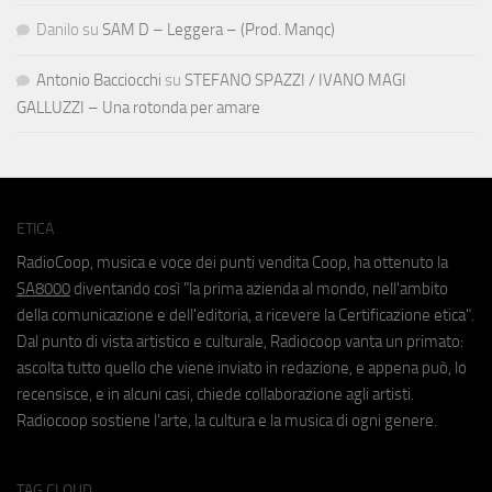
Danilo
su
SAM D – Leggera – (Prod. Manqc)
Antonio Bacciocchi
su
STEFANO SPAZZI / IVANO MAGI
GALLUZZI – Una rotonda per amare
ETICA
RadioCoop, musica e voce dei punti vendita Coop, ha ottenuto la
SA8000
diventando così "la prima azienda al mondo, nell'ambito
della comunicazione e dell'editoria, a ricevere la Certificazione etica".
Dal punto di vista artistico e culturale, Radiocoop vanta un primato:
ascolta tutto quello che viene inviato in redazione, e appena può, lo
recensisce, e in alcuni casi, chiede collaborazione agli artisti.
Radiocoop sostiene l'arte, la cultura e la musica di ogni genere.
TAG CLOUD