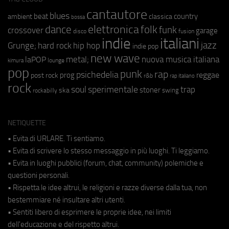
cantautore
blues
beat
country
ambient
classica
bossa
elettronica
dance
folk
funk
crossover
garage
fusion
disco
indie
italiani
jazz
hip hop
Grunge;
hard rock
indie pop
new wave
metal;
nuova musica italiana
laPOP
lounge
kimura
pop
punk
rap
psichedelia
reggae
prog
post rock
r&b
rap italiano
rock
soul
sperimentale
trap
stoner
ska
swing
rockabilly
NETIQUETTE
• Evita di URLARE. Ti sentiamo.
• Evita di scrivere lo stesso messaggio in più luoghi. Ti leggiamo.
• Evita in luoghi pubblici (forum, chat, community) polemiche e
questioni personali.
• Rispetta le idee altrui, le religioni e razze diverse dalla tua, non
bestemmiare né insultare altri utenti.
• Sentiti libero di esprimere le proprie idee, nei limiti
dell'educazione e del rispetto altrui.