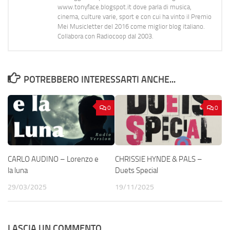
www.tonyface.blogspot.it dove parla di musica,
cinema, culture varie, sport e con cui ha vinto il Premio
Mei Musicletter del 2016 come miglior blog italiano.
Collabora con Radiocoop dal 2003.
POTREBBERO INTERESSARTI ANCHE...
0
0
CARLO AUDINO – Lorenzo e
CHRISSIE HYNDE & PALS –
la luna
Duets Special
29/03/2025
19/11/2025
LASCIA UN COMMENTO