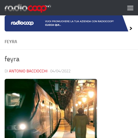
Salta al contenuto
FEYRA
feyra
DI
ANTONIO BACCIOCCHI
·
04/04/2022