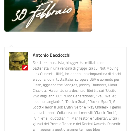
Antonio Bacciocchi
Scrittore, musicista, blogger. Ha militato come
batterista in una ventina di gruppi (tra cui Not Moving,
Link Quartet, Lilith), incidendo una cinquantina di dischi
e suonando in tutta Italia, Europa e USA e aprendo per
Clash, Iggy and the Stooges, Johnny Thunders, Manu
Chao etc. Ha scritto una decina di libri tra cui "Uscito
vivo dagli anni 80", "Mod Generations", "Paul Weller,
L’uomo cangiante", "Rock n Goal", "Rock n Spor"t, Gil
Scott-Heron Il Bob Dylan Nero" e "Ray Charles- Il genio
senza tempo". Collabora con i mensili “Classic Rock”,
"Vinile" e i quotidiani “Il Manifesto” e “Libertà”. E' tra i
giurati del Premio Tenco e del Rockol Awards. Da sedici
anni aggiorna quotidianamente il suo blog