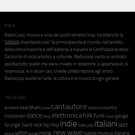
ETICA
RadioCoop, musica e voce dei punti vendita Coop, ha ottenuto la
SA8000
diventando così "la prima azienda al mondo, nell'ambito
della comunicazione e dell'editoria, a ricevere la Certificazione etica".
Dal punto di vista artistico e culturale, Radiocoop vanta un primato:
ascolta tutto quello che viene inviato in redazione, e appena può, lo
recensisce, e in alcuni casi, chiede collaborazione agli artisti.
Radiocoop sostiene l'arte, la cultura e la musica di ogni genere.
TAG CLOUD
cantautore
blues
beat
country
ambient
classica
bossa
elettronica
dance
folk
funk
crossover
garage
fusion
disco
indie
italiani
jazz
hip hop
Grunge;
hard rock
indie pop
new wave
metal;
nuova musica italiana
laPOP
lounge
kimura