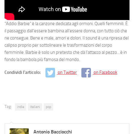
“Addio Barbie” è la canzone dedicata agli ormoni. Quelli femminili. È
il passaggio dall’essere bambina all’essere donna, con tutto ciò che
ne consegue. Bene e male, amori e dolori. Il sound è una ripresa del
calipso proprio per sottolineare le trasformazioni del corpo
femminile. Barbie è solo un pretesto che dà l’attacco al pezzo…è in
fondo la bambola più famosa del mondo.
Condividi l'articolo:
on Twitter
on Facebook
Tag:
indie
italiani
pop
Antonio Bacciocchi