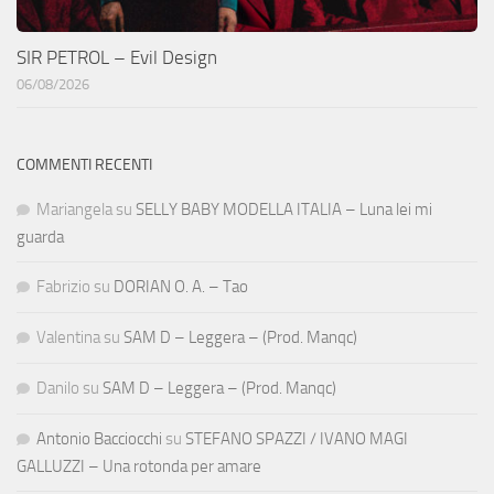
SIR PETROL – Evil Design
06/08/2026
COMMENTI RECENTI
Mariangela
su
SELLY BABY MODELLA ITALIA – Luna lei mi
guarda
Fabrizio
su
DORIAN O. A. – Tao
Valentina
su
SAM D – Leggera – (Prod. Manqc)
Danilo
su
SAM D – Leggera – (Prod. Manqc)
Antonio Bacciocchi
su
STEFANO SPAZZI / IVANO MAGI
GALLUZZI – Una rotonda per amare