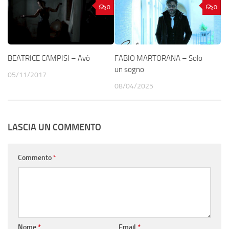
0
0
BEATRICE CAMPISI – Avò
FABIO MARTORANA – Solo
un sogno
05/11/2017
08/04/2025
LASCIA UN COMMENTO
Commento
*
Nome
*
Email
*