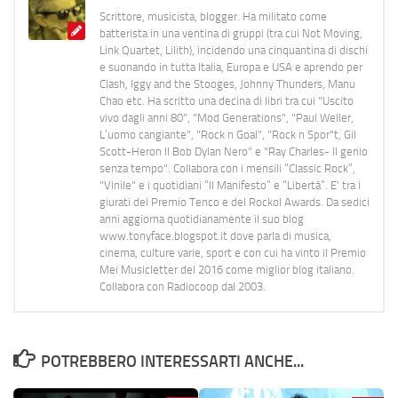
Scrittore, musicista, blogger. Ha militato come
batterista in una ventina di gruppi (tra cui Not Moving,
Link Quartet, Lilith), incidendo una cinquantina di dischi
e suonando in tutta Italia, Europa e USA e aprendo per
Clash, Iggy and the Stooges, Johnny Thunders, Manu
Chao etc. Ha scritto una decina di libri tra cui "Uscito
vivo dagli anni 80", "Mod Generations", "Paul Weller,
L’uomo cangiante", "Rock n Goal", "Rock n Spor"t, Gil
Scott-Heron Il Bob Dylan Nero" e "Ray Charles- Il genio
senza tempo". Collabora con i mensili “Classic Rock”,
"Vinile" e i quotidiani “Il Manifesto” e “Libertà”. E' tra i
giurati del Premio Tenco e del Rockol Awards. Da sedici
anni aggiorna quotidianamente il suo blog
www.tonyface.blogspot.it dove parla di musica,
cinema, culture varie, sport e con cui ha vinto il Premio
Mei Musicletter del 2016 come miglior blog italiano.
Collabora con Radiocoop dal 2003.
POTREBBERO INTERESSARTI ANCHE...