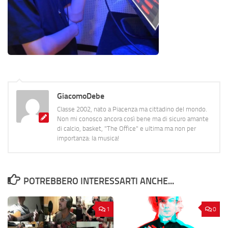
GiacomoDebe
Classe 2002, nato a Piacenza ma cittadino del mondo.
Non mi conosco ancora così bene ma di sicuro amante
di calcio, basket, "The Office" e ultima ma non per
importanza: la musica!
POTREBBERO INTERESSARTI ANCHE...
1
0