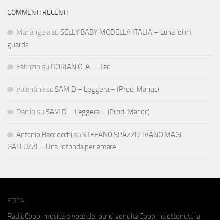
COMMENTI RECENTI
Mariangela
su
SELLY BABY MODELLA ITALIA – Luna lei mi
guarda
Fabrizio
su
DORIAN O. A. – Tao
Valentina
su
SAM D – Leggera – (Prod. Manqc)
Danilo
su
SAM D – Leggera – (Prod. Manqc)
Antonio Bacciocchi
su
STEFANO SPAZZI / IVANO MAGI
GALLUZZI – Una rotonda per amare
ETICA
RadioCoop, musica e voce dei punti vendita Coop, ha ottenuto la