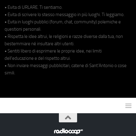
• Evita di URLARE. Ti sentiamo.
• Evita di scrivere lo stesso messaggio in più luoghi. Ti leggiamo.
• Evita in luoghi pubblici (forum, chat, community) polemiche e
questioni personali.
• Rispetta le idee altrui, le religioni e razze diverse dalla tua, non
bestemmiare né insultare altri utenti.
• Sentiti libero di esprimere le proprie idee, nei limiti
dell'educazione e del rispetto altrui.
• Non inviare messaggi pubblicitari, catene di Sant'Antonio o cose
simili.