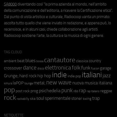
SA8000
diventando così "la prima azienda al mondo, nell'ambito
della comunicazione e dell'editoria, a ricevere la Certificazione etica".
Dal punto di vista artistico e culturale, Radiocoop vanta un primato:
ascolta tutto quello che viene inviato in redazione, e appena può, lo
recensisce, e in alcuni casi, chiede collaborazione agli artisti.
Radiocoop sostiene l'arte, la cultura e la musica di ogni genere.
TAG CLOUD
cantautore
blues
beat
country
ambient
classica
bossa
elettronica
dance
folk
funk
crossover
garage
fusion
disco
indie
italiani
jazz
hip hop
Grunge;
hard rock
indie pop
new wave
metal;
nuova musica italiana
laPOP
lounge
kimura
pop
punk
rap
psichedelia
reggae
prog
post rock
r&b
rap italiano
rock
soul
sperimentale
trap
stoner
ska
swing
rockabilly
NETIQUETTE