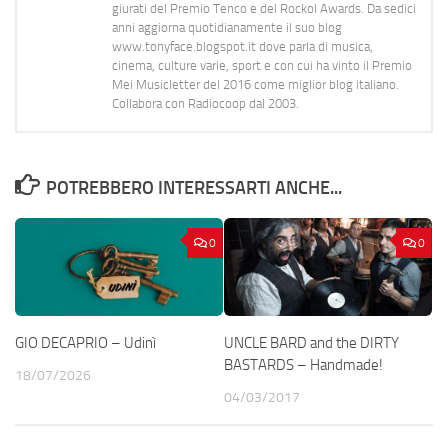
giurati del Premio Tenco e del Rockol Awards. Da sedici
anni aggiorna quotidianamente il suo blog
www.tonyface.blogspot.it dove parla di musica,
cinema, culture varie, sport e con cui ha vinto il Premio
Mei Musicletter del 2016 come miglior blog italiano.
Collabora con Radiocoop dal 2003.
POTREBBERO INTERESSARTI ANCHE...
0
0
GIO DECAPRIO – Udinì
UNCLE BARD and the DIRTY
BASTARDS – Handmade!
18/07/2026
04/03/2017