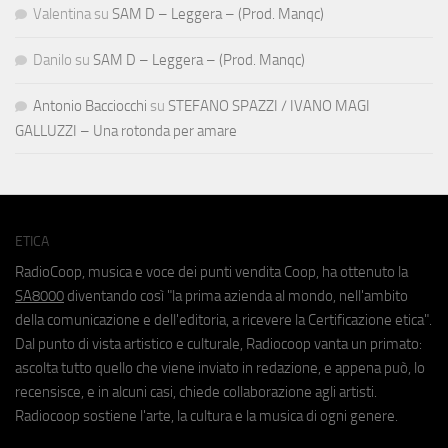
Valentina
su
SAM D – Leggera – (Prod. Manqc)
Danilo
su
SAM D – Leggera – (Prod. Manqc)
Antonio Bacciocchi
su
STEFANO SPAZZI / IVANO MAGI
GALLUZZI – Una rotonda per amare
ETICA
RadioCoop, musica e voce dei punti vendita Coop, ha ottenuto la
SA8000
diventando così "la prima azienda al mondo, nell'ambito
della comunicazione e dell'editoria, a ricevere la Certificazione etica".
Dal punto di vista artistico e culturale, Radiocoop vanta un primato:
ascolta tutto quello che viene inviato in redazione, e appena può, lo
recensisce, e in alcuni casi, chiede collaborazione agli artisti.
Radiocoop sostiene l'arte, la cultura e la musica di ogni genere.