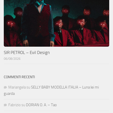
SIR PETROL – Evil Design
06/08/2026
COMMENTI RECENTI
Mariangela
su
SELLY BABY MODELLA ITALIA – Luna lei mi
guarda
Fabrizio
su
DORIAN O. A. – Tao