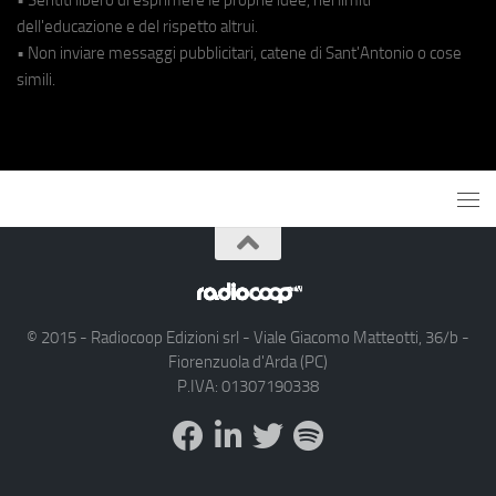
dell'educazione e del rispetto altrui.
• Non inviare messaggi pubblicitari, catene di Sant'Antonio o cose
simili.
© 2015 - Radiocoop Edizioni srl - Viale Giacomo Matteotti, 36/b -
Fiorenzuola d'Arda (PC)
P.IVA: 01307190338