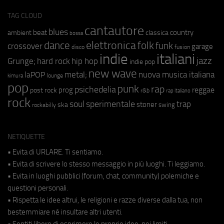
TAG CLOUD
cantautore
blues
beat
country
ambient
classica
bossa
elettronica
dance
folk
funk
crossover
garage
fusion
disco
indie
italiani
jazz
hip hop
Grunge;
hard rock
indie pop
new wave
metal;
nuova musica italiana
laPOP
lounge
kimura
pop
punk
rap
psichedelia
reggae
prog
post rock
r&b
rap italiano
rock
soul
sperimentale
trap
stoner
ska
swing
rockabilly
NETIQUETTE
• Evita di URLARE. Ti sentiamo.
• Evita di scrivere lo stesso messaggio in più luoghi. Ti leggiamo.
• Evita in luoghi pubblici (forum, chat, community) polemiche e
questioni personali.
• Rispetta le idee altrui, le religioni e razze diverse dalla tua, non
bestemmiare né insultare altri utenti.
• Sentiti libero di esprimere le proprie idee, nei limiti