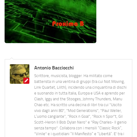
Antonio Bacciocchi
Scrittore, musicista, blogger. Ha militato come
batterista in una ventina di gruppi (tra cui Not Moving,
Link Quartet, Lilith), incidendo una cinquantina di dischi
e suonando in tutta Italia, Europa e USA e aprendo per
Clash, Iggy and the Stooges, Johnny Thunders, Manu
Chao etc. Ha scritto una decina di libri tra cui "Uscito
vivo dagli anni 80", "Mod Generations", "Paul Weller,
L’uomo cangiante", "Rock n Goal", "Rock n Spor"t, Gil
Scott-Heron Il Bob Dylan Nero" e "Ray Charles- Il genio
senza tempo". Collabora con i mensili “Classic Rock”,
"Vinile" e i quotidiani “Il Manifesto” e “Libertà”. E' tra i