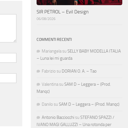
SIR PETROL – Evil Design
06/08/2026
COMMENTI RECENTI
Mariangela
su
SELLY BABY MODELLA ITALIA
– Luna lei mi guarda
Fabrizio
su
DORIAN O. A. – Tao
Valentina
su
SAM D – Leggera – (Prod.
Manqc)
Danilo
su
SAM D – Leggera – (Prod. Manqc)
Antonio Bacciocchi
su
STEFANO SPAZZI /
IVANO MAGI GALLUZZI – Una rotonda per