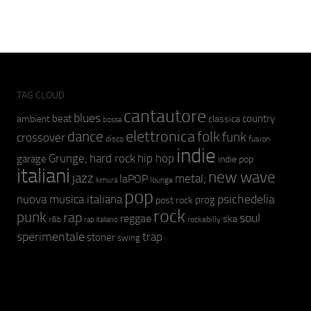
TAG CLOUD
cantautore
blues
beat
country
ambient
classica
bossa
elettronica
dance
folk
funk
crossover
fusion
disco
indie
hip hop
Grunge;
hard rock
garage
indie pop
italiani
new wave
jazz
metal;
laPOP
lounge
kimura
pop
psichedelia
nuova musica italiana
prog
post rock
rock
punk
rap
soul
reggae
ska
r&b
rockabilly
rap italiano
sperimentale
trap
stoner
swing