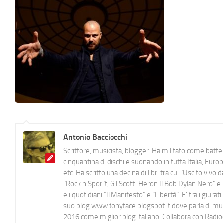
Antonio Bacciocchi
Scrittore, musicista, blogger. Ha militato come batter
cinquantina di dischi e suonando in tutta Italia, E
etc. Ha scritto una decina di libri tra cui "Uscito viv
"Rock n Spor"t, Gil Scott-Heron Il Bob Dylan Nero" e "
e i quotidiani “Il Manifesto” e “Libertà”. E' tra i gi
suo blog www.tonyface.blogspot.it dove parla di music
2016 come miglior blog italiano. Collabora con Radi