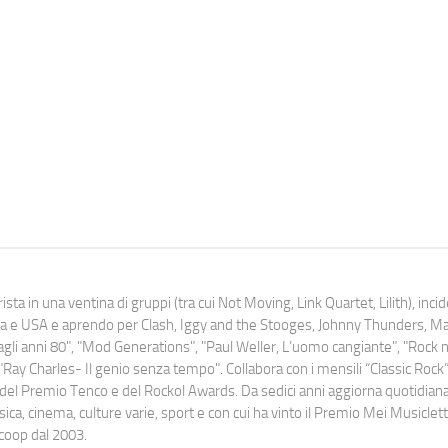
ista in una ventina di gruppi (tra cui Not Moving, Link Quartet, Lilith), inc
uropa e USA e aprendo per Clash, Iggy and the Stooges, Johnny Thunders, 
o dagli anni 80", "Mod Generations", "Paul Weller, L’uomo cangiante", "Rock n
Ray Charles- Il genio senza tempo". Collabora con i mensili “Classic Rock”,
urati del Premio Tenco e del Rockol Awards. Da sedici anni aggiorna quotidia
a, cinema, culture varie, sport e con cui ha vinto il Premio Mei Musiclett
ocoop dal 2003.