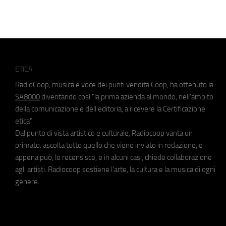
ETICA
RadioCoop, musica e voce dei punti vendita Coop, ha ottenuto la
SA8000
diventando così "la prima azienda al mondo, nell'ambito
della comunicazione e dell'editoria, a ricevere la Certificazione
etica".
Dal punto di vista artistico e culturale, Radiocoop vanta un
primato: ascolta tutto quello che viene inviato in redazione, e
appena può, lo recensisce, e in alcuni casi, chiede collaborazione
agli artisti. Radiocoop sostiene l'arte, la cultura e la musica di ogni
genere.