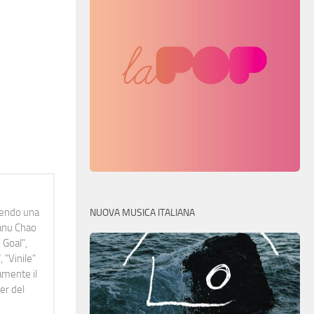
idendo una
NUOVA MUSICA ITALIANA
Manu Chao
 Goal",
 "Vinile"
namente il
er del