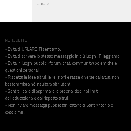
amare
NETIQUETTE
• Evita di URLARE. Ti sentiamo.
• Evita di scrivere lo stesso messaggio in più luoghi. Ti leggiamo.
• Evita in luoghi pubblici (forum, chat, community) polemiche e
questioni personali.
• Rispetta le idee altrui, le religioni e razze diverse dalla tua, non
bestemmiare né insultare altri utenti.
• Sentiti libero di esprimere le proprie idee, nei limiti
dell'educazione e del rispetto altrui.
• Non inviare messaggi pubblicitari, catene di Sant'Antonio o
cose simili.