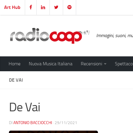
Art Hub
Salta al contenuto
Immagini, suoni, mus
Home
Nuova Musica Italiana
Recensioni
Spettacol
DE VAI
De Vai
DI
ANTONIO BACCIOCCHI
·
29/11/2021