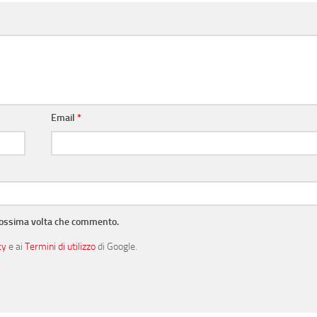
Email
*
prossima volta che commento.
cy
e ai
Termini di utilizzo
di Google.