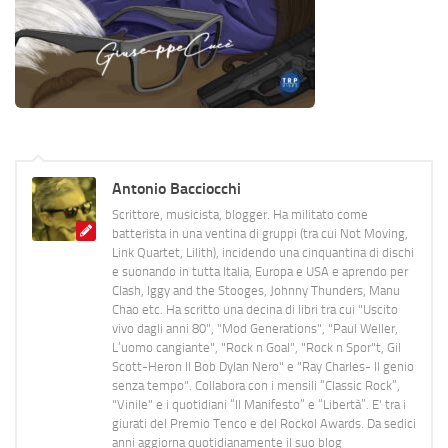
Antonio Bacciocchi
Scrittore, musicista, blogger. Ha militato come
batterista in una ventina di gruppi (tra cui Not Moving,
Link Quartet, Lilith), incidendo una cinquantina di dischi
e suonando in tutta Italia, Europa e USA e aprendo per
Clash, Iggy and the Stooges, Johnny Thunders, Manu
Chao etc. Ha scritto una decina di libri tra cui "Uscito
vivo dagli anni 80", "Mod Generations", "Paul Weller,
L’uomo cangiante", "Rock n Goal", "Rock n Spor"t, Gil
Scott-Heron Il Bob Dylan Nero" e "Ray Charles- Il genio
senza tempo". Collabora con i mensili “Classic Rock”,
"Vinile" e i quotidiani “Il Manifesto” e “Libertà”. E' tra i
giurati del Premio Tenco e del Rockol Awards. Da sedici
anni aggiorna quotidianamente il suo blog