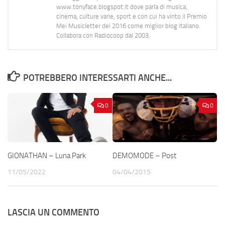
www.tonyface.blogspot.it dove parla di musica,
cinema, culture varie, sport e con cui ha vinto il Premio
Mei Musicletter del 2016 come miglior blog italiano.
Collabora con Radiocoop dal 2003.
POTREBBERO INTERESSARTI ANCHE...
0
0
GIONATHAN – Luna Park
DEMOMODE – Post
11/05/2022
04/04/2015
LASCIA UN COMMENTO