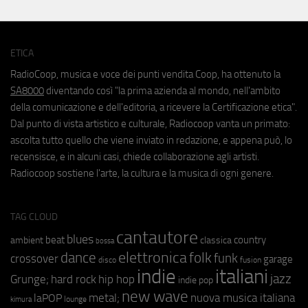
ETICA
RadioCoop, musica e voce dei punti vendita Coop, ha ottenuto la
SA8000
diventando così "la prima azienda al mondo, nell'ambito
della comunicazione e dell'editoria, a ricevere la Certificazione etica".
Dal punto di vista artistico e culturale, Radiocoop vanta un primato:
ascolta tutto quello che viene inviato in redazione, e appena può, lo
recensisce, e in alcuni casi, chiede collaborazione agli artisti.
Radiocoop sostiene l'arte, la cultura e la musica di ogni genere.
TAG CLOUD
cantautore
blues
beat
country
ambient
classica
bossa
elettronica
dance
folk
funk
crossover
garage
fusion
disco
indie
italiani
jazz
hip hop
Grunge;
hard rock
indie pop
new wave
metal;
nuova musica italiana
laPOP
lounge
kimura