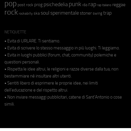
pop
punk
rap
psichedelia
reggae
prog
post rock
r&b
rap italiano
rock
soul
sperimentale
trap
stoner
ska
swing
rockabilly
NETIQUETTE
• Evita di URLARE. Ti sentiamo.
• Evita di scrivere lo stesso messaggio in più luoghi. Ti leggiamo.
• Evita in luoghi pubblici (forum, chat, community) polemiche e
questioni personali.
• Rispetta le idee altrui, le religioni e razze diverse dalla tua, non
bestemmiare né insultare altri utenti.
• Sentiti libero di esprimere le proprie idee, nei limiti
dell'educazione e del rispetto altrui.
• Non inviare messaggi pubblicitari, catene di Sant'Antonio o cose
simili.