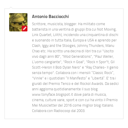
Antonio Bacciocchi
Scrittore, musicista, blogger. Ha militato come
batterista in una ventina di gruppi (tra cui Not Moving,
Link Quartet, Lilith), incidendo una cinquantina di dischi
e suonando in tutta Italia, Europa e USA e aprendo per
Clash, Iggy and the Stooges, Johnny Thunders, Manu
Chao etc. Ha scritto una decina di libri tra cui "Uscito
vivo dagli anni 80", "Mod Generations", "Paul Weller,
L’uomo cangiante", "Rock n Goal", "Rock n Spor"t, Gil
Scott-Heron Il Bob Dylan Nero" e "Ray Charles- Il genio
senza tempo". Collabora con i mensili “Classic Rock”,
"Vinile" e i quotidiani “Il Manifesto” e “Libertà”. E' tra i
giurati del Premio Tenco e del Rockol Awards. Da sedici
anni aggiorna quotidianamente il suo blog
www.tonyface.blogspot.it dove parla di musica,
cinema, culture varie, sport e con cui ha vinto il Premio
Mei Musicletter del 2016 come miglior blog italiano.
Collabora con Radiocoop dal 2003.