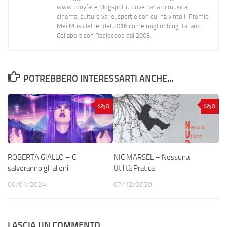
www.tonyface.blogspot.it dove parla di musica,
cinema, culture varie, sport e con cui ha vinto il Premio
Mei Musicletter del 2016 come miglior blog italiano.
Collabora con Radiocoop dal 2003.
POTREBBERO INTERESSARTI ANCHE...
0
0
ROBERTA GIALLO – Ci
NIC MARSEL – Nessuna
salveranno gli alieni
Utilità Pratica
06/01/2024
07/12/2020
LASCIA UN COMMENTO