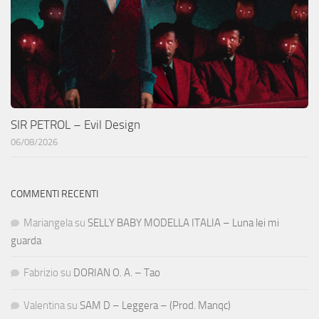
SIR PETROL – Evil Design
06/08/2026
COMMENTI RECENTI
Mariangela
su
SELLY BABY MODELLA ITALIA – Luna lei mi
guarda
Fabrizio
su
DORIAN O. A. – Tao
Valentina
su
SAM D – Leggera – (Prod. Manqc)