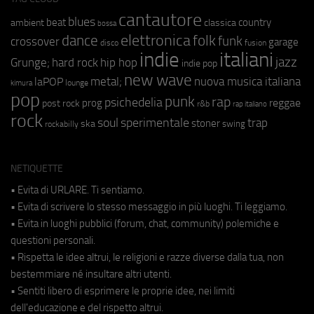
cantautore
blues
beat
country
ambient
classica
bossa
elettronica
dance
folk
funk
crossover
garage
fusion
disco
indie
italiani
jazz
hip hop
Grunge;
hard rock
indie pop
new wave
metal;
nuova musica italiana
laPOP
lounge
kimura
pop
punk
rap
psichedelia
reggae
prog
post rock
r&b
rap italiano
rock
soul
sperimentale
trap
stoner
ska
swing
rockabilly
NETIQUETTE
• Evita di URLARE. Ti sentiamo.
• Evita di scrivere lo stesso messaggio in più luoghi. Ti leggiamo.
• Evita in luoghi pubblici (forum, chat, community) polemiche e
questioni personali.
• Rispetta le idee altrui, le religioni e razze diverse dalla tua, non
bestemmiare né insultare altri utenti.
• Sentiti libero di esprimere le proprie idee, nei limiti
dell'educazione e del rispetto altrui.