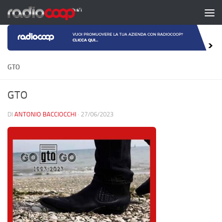
Salta al contenuto
GTO
GTO
DI
ANTONIO BACCIOCCHI
·
27/06/2023