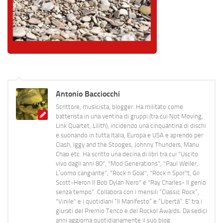
Antonio Bacciocchi
Scrittore, musicista, blogger. Ha militato come
batterista in una ventina di gruppi (tra cui Not Moving,
Link Quartet, Lilith), incidendo una cinquantina di dischi
e suonando in tutta Italia, Europa e USA e aprendo per
Clash, Iggy and the Stooges, Johnny Thunders, Manu
Chao etc. Ha scritto una decina di libri tra cui "Uscito
vivo dagli anni 80", "Mod Generations", "Paul Weller,
L’uomo cangiante", "Rock n Goal", "Rock n Spor"t, Gil
Scott-Heron Il Bob Dylan Nero" e "Ray Charles- Il genio
senza tempo". Collabora con i mensili “Classic Rock”,
"Vinile" e i quotidiani “Il Manifesto” e “Libertà”. E' tra i
giurati del Premio Tenco e del Rockol Awards. Da sedici
anni aggiorna quotidianamente il suo blog