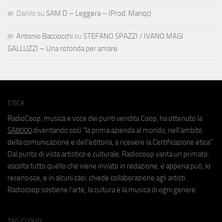
Danilo
su
SAM D – Leggera – (Prod. Manqc)
Antonio Bacciocchi
su
STEFANO SPAZZI / IVANO MAGI
GALLUZZI – Una rotonda per amare
ETICA
RadioCoop, musica e voce dei punti vendita Coop, ha ottenuto la
SA8000
diventando così "la prima azienda al mondo, nell'ambito
della comunicazione e dell'editoria, a ricevere la Certificazione etica".
Dal punto di vista artistico e culturale, Radiocoop vanta un primato:
ascolta tutto quello che viene inviato in redazione, e appena può, lo
recensisce, e in alcuni casi, chiede collaborazione agli artisti.
Radiocoop sostiene l'arte, la cultura e la musica di ogni genere.
TAG CLOUD