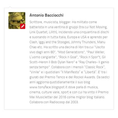
Antonio Bacciocchi
Scrittore, musicista, blogger. Ha militato come
batterista in una ventina di gruppi (tra cui Not Moving,
Link Quartet, Lilith), incidendo una cinquantina di dischi
e suonando in tutta Italia, Europa e USA e aprendo per
Clash, Iggy and the Stooges, Johnny Thunders, Manu
Chao etc. Ha scritto una decina di libri tra cui "Uscito
vivo dagli anni 80", "Mod Generations", "Paul Weller,
L’uomo cangiante", "Rock n Goal", "Rock n Spor"t, Gil
Scott-Heron Il Bob Dylan Nero" e "Ray Charles- Il genio
senza tempo". Collabora con i mensili “Classic Rock”,
"Vinile" e i quotidiani “Il Manifesto” e “Libertà”. E' tra i
giurati del Premio Tenco e del Rockol Awards. Da sedici
anni aggiorna quotidianamente il suo blog
www.tonyface.blogspot.it dove parla di musica,
cinema, culture varie, sport e con cui ha vinto il Premio
Mei Musicletter del 2016 come miglior blog italiano.
Collabora con Radiocoop dal 2003.