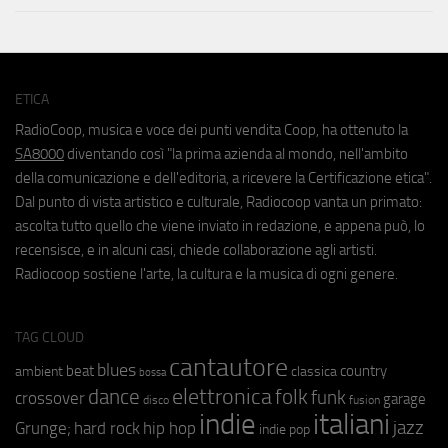
ETICA
RadioCoop, musica e voce dei punti vendita Coop, ha ottenuto la
SA8000
diventando così "la prima azienda al mondo, nell'ambito
della comunicazione e dell'editoria, a ricevere la Certificazione etica".
Dal punto di vista artistico e culturale, Radiocoop vanta un primato:
ascolta tutto quello che viene inviato in redazione, e appena può, lo
recensisce, e in alcuni casi, chiede collaborazione agli artisti.
Radiocoop sostiene l'arte, la cultura e la musica di ogni genere.
TAG CLOUD
cantautore
blues
beat
country
ambient
classica
bossa
elettronica
dance
folk
funk
crossover
garage
fusion
disco
indie
italiani
jazz
hip hop
Grunge;
hard rock
indie pop