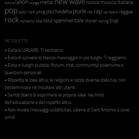
new wave
metal;
nuova musica italiana
laPOP
lounge
kimura
pop
punk
rap
psichedelia
reggae
prog
post rock
r&b
rap italiano
rock
soul
sperimentale
trap
stoner
ska
swing
rockabilly
NETIQUETTE
• Evita di URLARE. Ti sentiamo.
• Evita di scrivere lo stesso messaggio in più luoghi. Ti leggiamo.
• Evita in luoghi pubblici (forum, chat, community) polemiche e
questioni personali.
• Rispetta le idee altrui, le religioni e razze diverse dalla tua, non
bestemmiare né insultare altri utenti.
• Sentiti libero di esprimere le proprie idee, nei limiti
dell'educazione e del rispetto altrui.
• Non inviare messaggi pubblicitari, catene di Sant'Antonio o cose
simili.