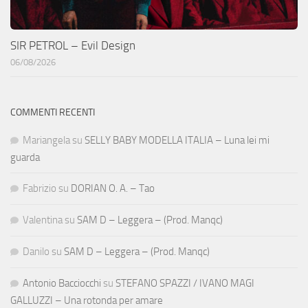
SIR PETROL – Evil Design
06/08/2026
COMMENTI RECENTI
Mariangela
su
SELLY BABY MODELLA ITALIA – Luna lei mi
guarda
Fabrizio
su
DORIAN O. A. – Tao
Valentina
su
SAM D – Leggera – (Prod. Manqc)
Danilo
su
SAM D – Leggera – (Prod. Manqc)
Antonio Bacciocchi
su
STEFANO SPAZZI / IVANO MAGI
GALLUZZI – Una rotonda per amare