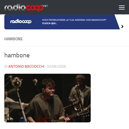
Salta al contenuto
HAMBONE
hambone
DI
ANTONIO BACCIOCCHI
·
03/06/2026