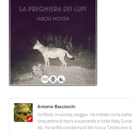
Antonio Bacciocchi
Scrittore, musicista, blogger. Ha militato come batter
cinquantina di dischi e suonando in tutta Italia, E
etc. Ha scritto una decina di libri tra cui "Uscito viv