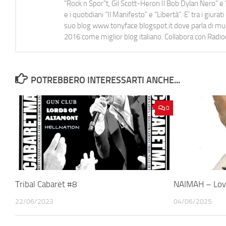
"Rock n Spor"t, Gil Scott-Heron Il Bob Dylan Nero" e "
e i quotidiani “Il Manifesto” e “Libertà”. E' tra i gi
suo blog www.tonyface.blogspot.it dove parla di music
2016 come miglior blog italiano. Collabora con Radi
POTREBBERO INTERESSARTI ANCHE...
0
Tribal Cabaret #8
NAIMAH – Lov
22/06/2023
04/06/2025