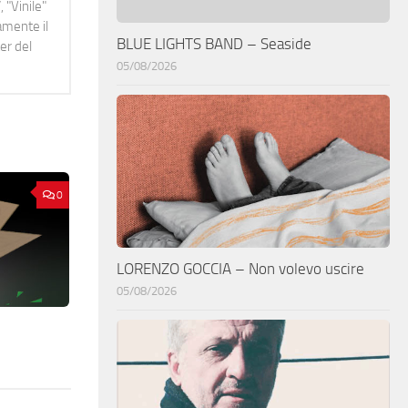
 "Vinile"
namente il
BLUE LIGHTS BAND – Seaside
er del
05/08/2026
0
LORENZO GOCCIA – Non volevo uscire
05/08/2026