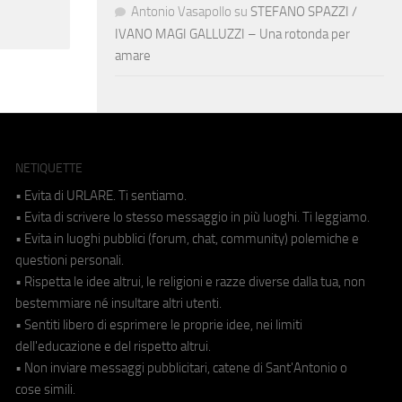
Antonio Vasapollo
su
STEFANO SPAZZI /
IVANO MAGI GALLUZZI – Una rotonda per
amare
NETIQUETTE
• Evita di URLARE. Ti sentiamo.
• Evita di scrivere lo stesso messaggio in più luoghi. Ti leggiamo.
• Evita in luoghi pubblici (forum, chat, community) polemiche e
questioni personali.
• Rispetta le idee altrui, le religioni e razze diverse dalla tua, non
bestemmiare né insultare altri utenti.
• Sentiti libero di esprimere le proprie idee, nei limiti
dell'educazione e del rispetto altrui.
• Non inviare messaggi pubblicitari, catene di Sant'Antonio o
cose simili.