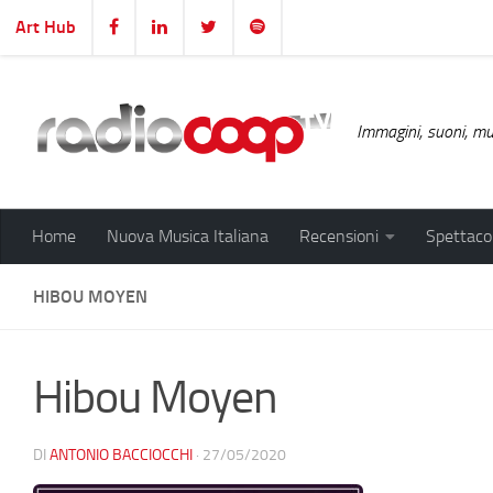
Art Hub
Salta al contenuto
Immagini, suoni, mus
Home
Nuova Musica Italiana
Recensioni
Spettacol
HIBOU MOYEN
Hibou Moyen
DI
ANTONIO BACCIOCCHI
·
27/05/2020