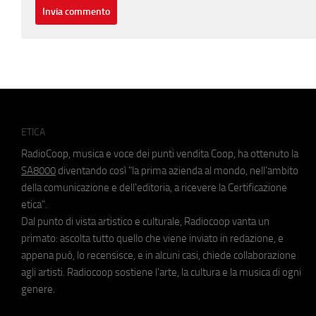
ETICA
RadioCoop, musica e voce dei punti vendita Coop, ha ottenuto la
SA8000
diventando così "la prima azienda al mondo, nell'ambito
della comunicazione e dell'editoria, a ricevere la Certificazione
etica".
Dal punto di vista artistico e culturale, Radiocoop vanta un
primato: ascolta tutto quello che viene inviato in redazione, e
appena può, lo recensisce, e in alcuni casi, chiede collaborazione
agli artisti. Radiocoop sostiene l'arte, la cultura e la musica di ogni
genere.