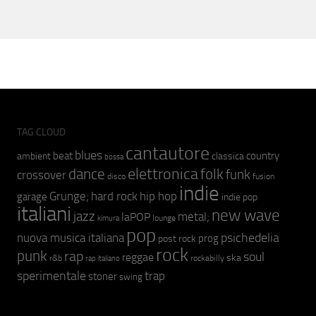
TAG CLOUD
cantautore
blues
beat
country
ambient
classica
bossa
elettronica
dance
folk
funk
crossover
fusion
disco
indie
hip hop
Grunge;
hard rock
garage
indie pop
italiani
new wave
jazz
metal;
laPOP
lounge
kimura
pop
psichedelia
nuova musica italiana
prog
post rock
rock
punk
rap
soul
reggae
ska
r&b
rockabilly
rap italiano
sperimentale
trap
stoner
swing