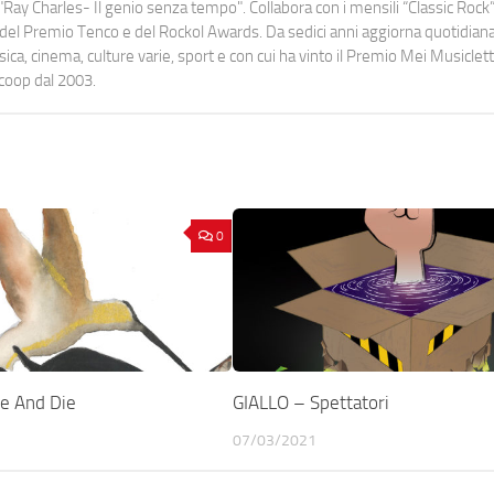
Ray Charles- Il genio senza tempo". Collabora con i mensili “Classic Rock”,
urati del Premio Tenco e del Rockol Awards. Da sedici anni aggiorna quotidia
a, cinema, culture varie, sport e con cui ha vinto il Premio Mei Musiclett
ocoop dal 2003.
0
e And Die
GIALLO – Spettatori
07/03/2021