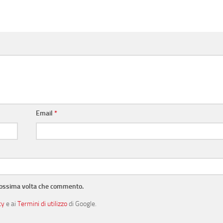
Email
*
prossima volta che commento.
cy
e ai
Termini di utilizzo
di Google.