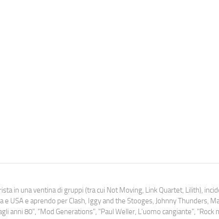
ista in una ventina di gruppi (tra cui Not Moving, Link Quartet, Lilith), inc
uropa e USA e aprendo per Clash, Iggy and the Stooges, Johnny Thunders, 
o dagli anni 80", "Mod Generations", "Paul Weller, L’uomo cangiante", "Rock n