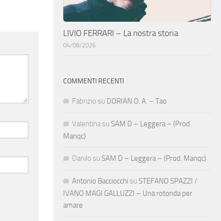
LIVIO FERRARI – La nostra storia
04/08/2026
COMMENTI RECENTI
Fabrizio
su
DORIAN O. A. – Tao
Valentina
su
SAM D – Leggera – (Prod.
Manqc)
Danilo
su
SAM D – Leggera – (Prod. Manqc)
Antonio Bacciocchi
su
STEFANO SPAZZI /
IVANO MAGI GALLUZZI – Una rotonda per
amare