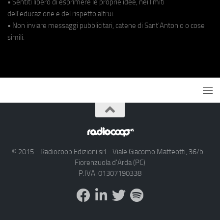
• Sentiti libero di esprimere le proprie idee, nei limiti
dell'educazione e del rispetto altrui.
• Non inviare messaggi pubblicitari, catene di Sant'Antonio o cose
simili.
© 2015 - Radiocoop Edizioni srl - Viale Giacomo Matteotti, 36/b -
Fiorenzuola d'Arda (PC)
P.IVA: 01307190338