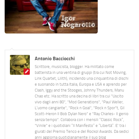
Antonio Bacciocchi
Scrittore, musicista, blogger. Ha militato come
batterista in una ventina di gruppi (tra cui Not Moving,
Link Quartet, Lilith), incidendo una cinquantina di dischi
e suonando in tutta Italia, Europa e USA e aprendo per
Clash, Iggy and the Stooges, Johnny Thunders, Manu
Chao etc. Ha scritto una decina di libri tra cui "Uscito
vivo dagli anni 80", "Mod Generations", "Paul Weller,
L’uomo cangiante", "Rock n Goal", "Rock n Spor"t, Gil
Scott-Heron Il Bob Dylan Nero" e "Ray Charles- Il genio
senza tempo". Collabora con i mensili “Classic Rock”,
"Vinile" e i quotidiani “Il Manifesto” e “Libertà”. E' tra i
giurati del Premio Tenco e del Rockol Awards. Da sedici
anni aggiorna quotidianamente il suo blog