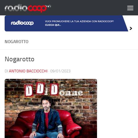
Salta al contenuto
NOGAROTTO
Nogarotto
DI
ANTONIO BACCIOCCHI
·
09/01/2023