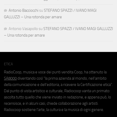
Antonio Bacciocchi
su
STEFANO SPAZZI / IVANO MAGI
GALLUZZI – Una rotonda per amare
Antonio Vasapollo
su
STEFANO SPAZZI / IVANO MAGI GALLUZZI
– Una rotonda per amare
ETICA
RadioCoop, musica e voce dei punti vendita Coop, ha ottenuto la
SA8000
diventando così "la prima azienda al mondo, nell'ambito
della comunicazione e dell'editoria, a ricevere la Certificazione etica".
Dal punto di vista artistico e culturale, Radiocoop vanta un primato:
ascolta tutto quello che viene inviato in redazione, e appena può, lo
recensisce, e in alcuni casi, chiede collaborazione agli artisti.
Radiocoop sostiene l'arte, la cultura e la musica di ogni genere.