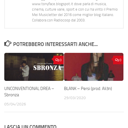
www.tonyface.blogspot.it dove parla di musica,
cinema, culture varie, sport e con cui ha vinto il Premio
Mei Musicletter del 2016 come miglior blog italiano.
Collabora con Radiocoop dal 2003.
POTREBBERO INTERESSARTI ANCHE...
0
0
UNCONVENTIONAL DREA –
BLANK – Persi (prod. Ali3n)
Sbronza
29/03/2020
05/04/2026
LASCIA UN COMMENTO