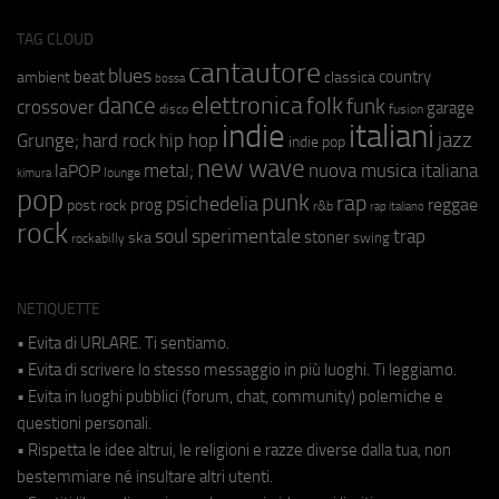
TAG CLOUD
cantautore
blues
beat
country
ambient
classica
bossa
elettronica
dance
folk
funk
crossover
garage
fusion
disco
indie
italiani
jazz
hip hop
Grunge;
hard rock
indie pop
new wave
metal;
nuova musica italiana
laPOP
lounge
kimura
pop
punk
rap
psichedelia
reggae
prog
post rock
r&b
rap italiano
rock
soul
sperimentale
trap
stoner
ska
swing
rockabilly
NETIQUETTE
• Evita di URLARE. Ti sentiamo.
• Evita di scrivere lo stesso messaggio in più luoghi. Ti leggiamo.
• Evita in luoghi pubblici (forum, chat, community) polemiche e
questioni personali.
• Rispetta le idee altrui, le religioni e razze diverse dalla tua, non
bestemmiare né insultare altri utenti.