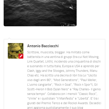
Antonio Bacciocchi
Scrittore, musicista, blogger. Ha militato come
batterista in una ventina di gruppi (tra cui Not Moving,
Link Quartet, Lilith), incidendo una cinquantina di dischi
e suonando in tutta Italia, Europa e USA e aprendo per
Clash, Iggy and the Stooges, Johnny Thunders, Manu
Chao etc. Ha scritto una decina di libri tra cui "Uscito
vivo dagli anni 80", "Mod Generations", "Paul Weller,
L’uomo cangiante", "Rock n Goal", "Rock n Spor"t, Gil
Scott-Heron Il Bob Dylan Nero" e "Ray Charles- Il genio
senza tempo". Collabora con i mensili “Classic Rock”,
"Vinile" e i quotidiani “Il Manifesto” e “Libertà”. E' tra i
giurati del Premio Tenco e del Rockol Awards. Da sedici
anni aggiorna quotidianamente il suo blog