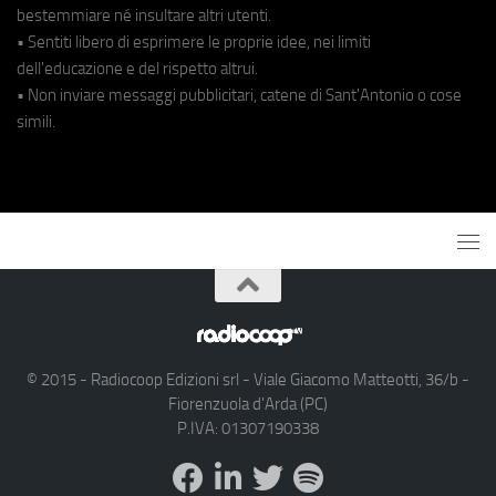
bestemmiare né insultare altri utenti.
• Sentiti libero di esprimere le proprie idee, nei limiti
dell'educazione e del rispetto altrui.
• Non inviare messaggi pubblicitari, catene di Sant'Antonio o cose
simili.
© 2015 - Radiocoop Edizioni srl - Viale Giacomo Matteotti, 36/b -
Fiorenzuola d'Arda (PC)
P.IVA: 01307190338