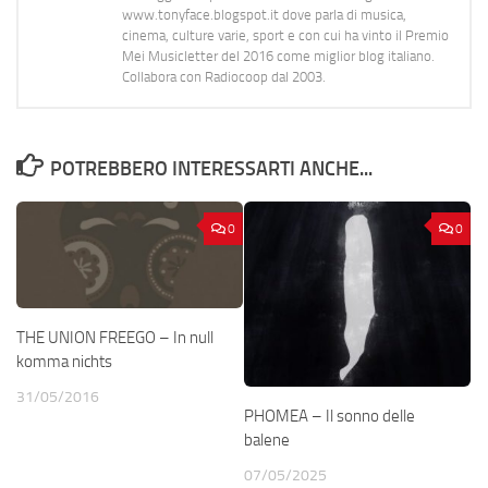
www.tonyface.blogspot.it dove parla di musica,
cinema, culture varie, sport e con cui ha vinto il Premio
Mei Musicletter del 2016 come miglior blog italiano.
Collabora con Radiocoop dal 2003.
POTREBBERO INTERESSARTI ANCHE...
0
0
THE UNION FREEGO – In null
komma nichts
31/05/2016
PHOMEA – Il sonno delle
balene
07/05/2025