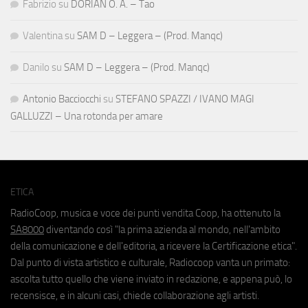
Fabrizio
su
DORIAN O. A. – Tao
Valentina
su
SAM D – Leggera – (Prod. Manqc)
Danilo
su
SAM D – Leggera – (Prod. Manqc)
Antonio Bacciocchi
su
STEFANO SPAZZI / IVANO MAGI
GALLUZZI – Una rotonda per amare
ETICA
RadioCoop, musica e voce dei punti vendita Coop, ha ottenuto la
SA8000
diventando così "la prima azienda al mondo, nell'ambito
della comunicazione e dell'editoria, a ricevere la Certificazione etica".
Dal punto di vista artistico e culturale, Radiocoop vanta un primato:
ascolta tutto quello che viene inviato in redazione, e appena può, lo
recensisce, e in alcuni casi, chiede collaborazione agli artisti.