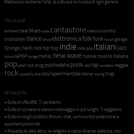
Radiocoop sostiene l'arte, la cultura e la musica di ogni genere.
TAG CLOUD
cantautore
blues
beat
country
ambient
classica
bossa
elettronica
dance
folk
funk
crossover
garage
fusion
disco
indie
italiani
jazz
hip hop
Grunge;
hard rock
indie pop
new wave
metal;
nuova musica italiana
laPOP
lounge
kimura
pop
punk
rap
psichedelia
reggae
prog
post rock
r&b
rap italiano
rock
soul
sperimentale
trap
stoner
ska
swing
rockabilly
NETIQUETTE
• Evita di URLARE. Ti sentiamo.
• Evita di scrivere lo stesso messaggio in più luoghi. Ti leggiamo.
• Evita in luoghi pubblici (forum, chat, community) polemiche e
questioni personali.
• Rispetta le idee altrui, le religioni e razze diverse dalla tua, non