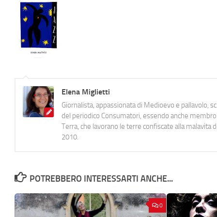
Elena Miglietti
Giornalista, appassionata di Medioevo e pallavolo, 
del periodico Consumatori, essendo anche membro de
Terra, che lavorano le terre confiscate alla malavita 
2010.
POTREBBERO INTERESSARTI ANCHE...
0