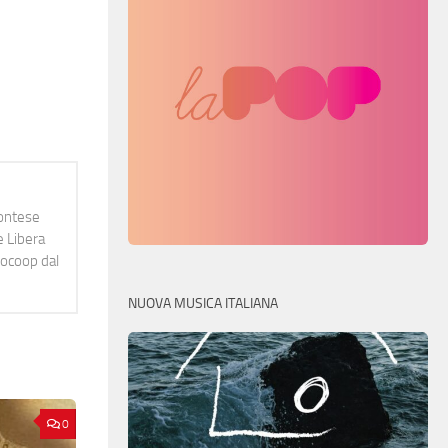
montese
e Libera
diocoop dal
NUOVA MUSICA ITALIANA
0