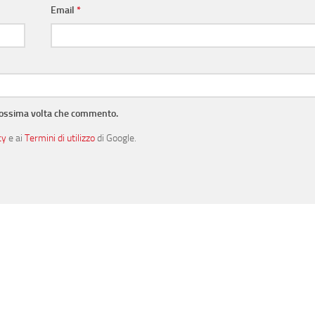
Email
*
prossima volta che commento.
cy
e ai
Termini di utilizzo
di Google.