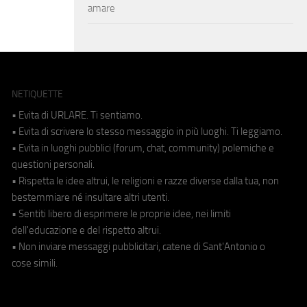
amare
NETIQUETTE
• Evita di URLARE. Ti sentiamo.
• Evita di scrivere lo stesso messaggio in più luoghi. Ti leggiamo.
• Evita in luoghi pubblici (forum, chat, community) polemiche e
questioni personali.
• Rispetta le idee altrui, le religioni e razze diverse dalla tua, non
bestemmiare né insultare altri utenti.
• Sentiti libero di esprimere le proprie idee, nei limiti
dell'educazione e del rispetto altrui.
• Non inviare messaggi pubblicitari, catene di Sant'Antonio o
cose simili.