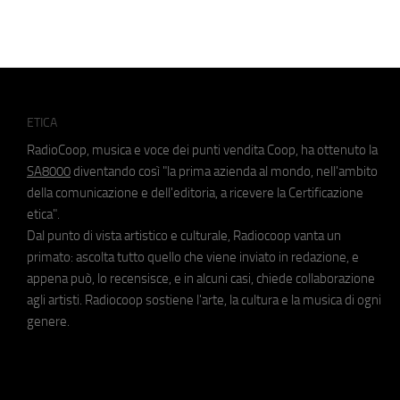
ETICA
RadioCoop, musica e voce dei punti vendita Coop, ha ottenuto la
SA8000
diventando così "la prima azienda al mondo, nell'ambito
della comunicazione e dell'editoria, a ricevere la Certificazione
etica".
Dal punto di vista artistico e culturale, Radiocoop vanta un
primato: ascolta tutto quello che viene inviato in redazione, e
appena può, lo recensisce, e in alcuni casi, chiede collaborazione
agli artisti. Radiocoop sostiene l'arte, la cultura e la musica di ogni
genere.