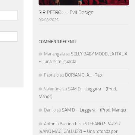
SIR PETROL – Evil Design
06/08/2026
COMMENTI RECENTI
Mariangela
su
SELLY BABY MODELLA ITALIA
– Luna lei mi guarda
Fabrizio
su
DORIAN O. A. – Tao
Valentina
su
SAM D – Leggera – (Prod.
Manqc)
Danilo
su
SAM D – Leggera – (Prod. Manqc)
Antonio Bacciocchi
su
STEFANO SPAZZI /
IVANO MAGI GALLUZZI – Una rotonda per