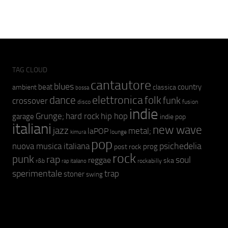
TAG CLOUD
cantautore
blues
beat
country
ambient
classica
bossa
elettronica
dance
folk
funk
crossover
fusion
disco
indie
hip hop
Grunge;
hard rock
garage
indie pop
italiani
new wave
jazz
metal;
laPOP
lounge
kimura
pop
psichedelia
nuova musica italiana
prog
post rock
rock
punk
rap
soul
reggae
ska
r&b
rockabilly
rap italiano
sperimentale
trap
stoner
swing