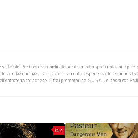
scrive favole. Per Coop ha coordinato per diverso tempo la redazione pie
lla redazione nazionale. Da anni racconta l'esperienza delle cooperativ
dell'entroterra corleonese. E' fra i promotori del S.U.S.A. Collabora con Ra
0