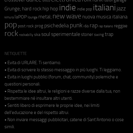
fusion
disco
indie
italiani
jazz
hip hop
Grunge;
hard rock
indie pop
new wave
metal;
nuova musica italiana
laPOP
lounge
kimura
pop
punk
rap
psichedelia
reggae
prog
post rock
r&b
rap italiano
rock
soul
sperimentale
trap
stoner
ska
swing
rockabilly
NETIQUETTE
• Evita di URLARE. Ti sentiamo.
• Evita di scrivere lo stesso messaggio in più luoghi. Ti leggiamo.
• Evita in luoghi pubblici (forum, chat, community) polemiche e
questioni personali.
• Rispetta le idee altrui, le religioni e razze diverse dalla tua, non
bestemmiare né insultare altri utenti.
• Sentiti libero di esprimere le proprie idee, nei limiti
dell'educazione e del rispetto altrui.
• Non inviare messaggi pubblicitari, catene di Sant'Antonio o cose
simili.