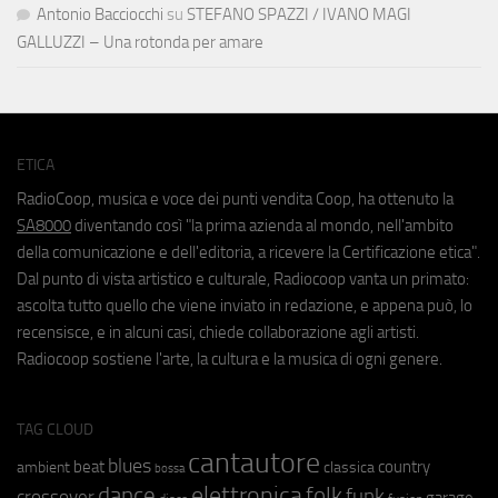
Antonio Bacciocchi
su
STEFANO SPAZZI / IVANO MAGI
GALLUZZI – Una rotonda per amare
ETICA
RadioCoop, musica e voce dei punti vendita Coop, ha ottenuto la
SA8000
diventando così "la prima azienda al mondo, nell'ambito
della comunicazione e dell'editoria, a ricevere la Certificazione etica".
Dal punto di vista artistico e culturale, Radiocoop vanta un primato:
ascolta tutto quello che viene inviato in redazione, e appena può, lo
recensisce, e in alcuni casi, chiede collaborazione agli artisti.
Radiocoop sostiene l'arte, la cultura e la musica di ogni genere.
TAG CLOUD
cantautore
blues
beat
country
ambient
classica
bossa
elettronica
dance
folk
funk
crossover
garage