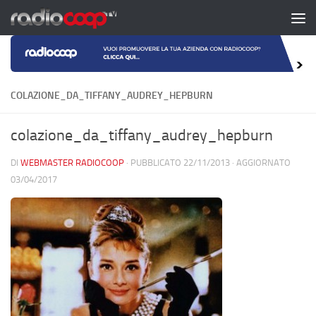
Salta al contenuto
COLAZIONE_DA_TIFFANY_AUDREY_HEPBURN
colazione_da_tiffany_audrey_hepburn
DI
WEBMASTER RADIOCOOP
· PUBBLICATO
22/11/2013
· AGGIORNATO
03/04/2017