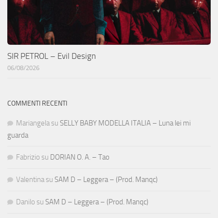
SIR PETROL – Evil Design
06/08/2026
COMMENTI RECENTI
Mariangela
su
SELLY BABY MODELLA ITALIA – Luna lei mi
guarda
Fabrizio
su
DORIAN O. A. – Tao
Valentina
su
SAM D – Leggera – (Prod. Manqc)
Danilo
su
SAM D – Leggera – (Prod. Manqc)