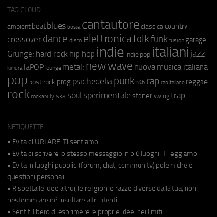
TAG CLOUD
cantautore
blues
beat
country
ambient
classica
bossa
elettronica
dance
folk
funk
crossover
garage
fusion
disco
indie
italiani
jazz
hip hop
Grunge;
hard rock
indie pop
new wave
metal;
nuova musica italiana
laPOP
lounge
kimura
pop
punk
rap
psichedelia
reggae
prog
post rock
r&b
rap italiano
rock
soul
sperimentale
trap
stoner
ska
swing
rockabilly
NETIQUETTE
• Evita di URLARE. Ti sentiamo.
• Evita di scrivere lo stesso messaggio in più luoghi. Ti leggiamo.
• Evita in luoghi pubblici (forum, chat, community) polemiche e
questioni personali.
• Rispetta le idee altrui, le religioni e razze diverse dalla tua, non
bestemmiare né insultare altri utenti.
• Sentiti libero di esprimere le proprie idee, nei limiti