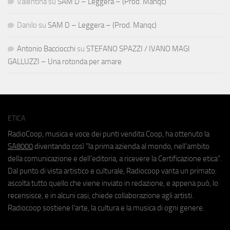
Valentina
su
SAM D – Leggera – (Prod. Manqc)
Danilo
su
SAM D – Leggera – (Prod. Manqc)
Antonio Bacciocchi
su
STEFANO SPAZZI / IVANO MAGI
GALLUZZI – Una rotonda per amare
ETICA
RadioCoop, musica e voce dei punti vendita Coop, ha ottenuto la
SA8000
diventando così "la prima azienda al mondo, nell'ambito
della comunicazione e dell'editoria, a ricevere la Certificazione etica".
Dal punto di vista artistico e culturale, Radiocoop vanta un primato:
ascolta tutto quello che viene inviato in redazione, e appena può, lo
recensisce, e in alcuni casi, chiede collaborazione agli artisti.
Radiocoop sostiene l'arte, la cultura e la musica di ogni genere.