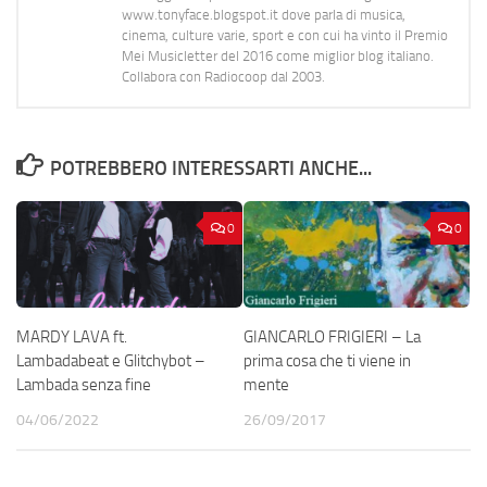
www.tonyface.blogspot.it dove parla di musica,
cinema, culture varie, sport e con cui ha vinto il Premio
Mei Musicletter del 2016 come miglior blog italiano.
Collabora con Radiocoop dal 2003.
POTREBBERO INTERESSARTI ANCHE...
0
0
MARDY LAVA ft.
GIANCARLO FRIGIERI – La
Lambadabeat e Glitchybot –
prima cosa che ti viene in
Lambada senza fine
mente
04/06/2022
26/09/2017