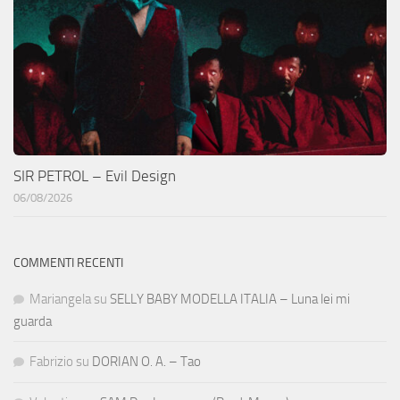
SIR PETROL – Evil Design
06/08/2026
COMMENTI RECENTI
Mariangela
su
SELLY BABY MODELLA ITALIA – Luna lei mi
guarda
Fabrizio
su
DORIAN O. A. – Tao