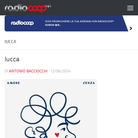
Salta al contenuto
IUCCA
Iucca
DI
ANTONIO BACCIOCCHI
·
12/06/2024