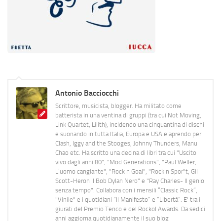
Antonio Bacciocchi
Scrittore, musicista, blogger. Ha militato come
batterista in una ventina di gruppi (tra cui Not Moving,
Link Quartet, Lilith), incidendo una cinquantina di dischi
e suonando in tutta Italia, Europa e USA e aprendo per
Clash, Iggy and the Stooges, Johnny Thunders, Manu
Chao etc. Ha scritto una decina di libri tra cui "Uscito
vivo dagli anni 80", "Mod Generations", "Paul Weller,
L’uomo cangiante", "Rock n Goal", "Rock n Spor"t, Gil
Scott-Heron Il Bob Dylan Nero" e "Ray Charles- Il genio
senza tempo". Collabora con i mensili “Classic Rock”,
"Vinile" e i quotidiani “Il Manifesto” e “Libertà”. E' tra i
giurati del Premio Tenco e del Rockol Awards. Da sedici
anni aggiorna quotidianamente il suo blog