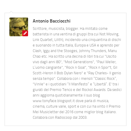
Antonio Bacciocchi
Scrittore, musicista, blogger. Ha militato come
batterista in una ventina di gruppi (tra cui Not Moving,
Link Quartet, Lilith), incidendo una cinquantina di dischi
e suonando in tutta Italia, Europa e USA e aprendo per
Clash, Iggy and the Stooges, Johnny Thunders, Manu
Chao etc. Ha scritto una decina di libri tra cui "Uscito
vivo dagli anni 80", "Mod Generations", "Paul Weller,
L’uomo cangiante", "Rock n Goal", "Rock n Spor"t, Gil
Scott-Heron Il Bob Dylan Nero" e "Ray Charles- Il genio
senza tempo". Collabora con i mensili “Classic Rock”,
"Vinile" e i quotidiani “Il Manifesto” e “Libertà”. E' tra i
giurati del Premio Tenco e del Rockol Awards. Da sedici
anni aggiorna quotidianamente il suo blog
www.tonyface.blogspot.it dove parla di musica,
cinema, culture varie, sport e con cui ha vinto il Premio
Mei Musicletter del 2016 come miglior blog italiano.
Collabora con Radiocoop dal 2003.