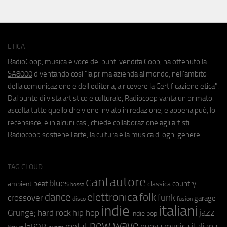
ETICA
RadioCoop, musica e voce dei punti vendita Coop, ha ottenuto la
SA8000
diventando così "la prima azienda al mondo, nell'ambito
della comunicazione e dell'editoria, a ricevere la Certificazione etica".
Dal punto di vista artistico e culturale, Radiocoop vanta un primato:
ascolta tutto quello che viene inviato in redazione, e appena può, lo
recensisce, e in alcuni casi, chiede collaborazione agli artisti.
Radiocoop sostiene l'arte, la cultura e la musica di ogni genere.
TAG CLOUD
cantautore
blues
beat
country
ambient
classica
bossa
elettronica
dance
folk
funk
crossover
garage
fusion
disco
indie
italiani
jazz
hip hop
Grunge;
hard rock
indie pop
new wave
metal;
nuova musica italiana
laPOP