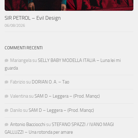
SIR PETROL – Evil Design
06/08/2026
COMMENTI RECENTI
Mariangela
su
SELLY BABY MODELLA ITALIA – Luna lei mi
guarda
Fabrizio
su
DORIAN O. A. – Tao
Valentina
su
SAM D – Leggera – (Prod. Manqc)
Danilo
su
SAM D – Leggera – (Prod. Manqc)
Antonio Bacciocchi
su
STEFANO SPAZZI / IVANO MAGI
GALLUZZI – Una rotonda per amare