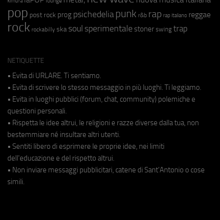
lounge
kimura
pop
punk
rap
psichedelia
reggae
prog
post rock
r&b
rap italiano
rock
soul
sperimentale
trap
stoner
ska
swing
rockabilly
NETIQUETTE
• Evita di URLARE. Ti sentiamo.
• Evita di scrivere lo stesso messaggio in più luoghi. Ti leggiamo.
• Evita in luoghi pubblici (forum, chat, community) polemiche e
questioni personali.
• Rispetta le idee altrui, le religioni e razze diverse dalla tua, non
bestemmiare né insultare altri utenti.
• Sentiti libero di esprimere le proprie idee, nei limiti
dell'educazione e del rispetto altrui.
• Non inviare messaggi pubblicitari, catene di Sant'Antonio o cose
simili.