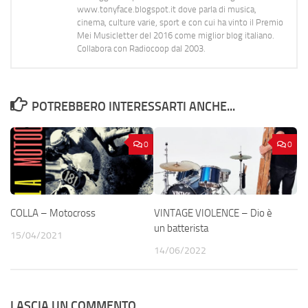
www.tonyface.blogspot.it dove parla di musica,
cinema, culture varie, sport e con cui ha vinto il Premio
Mei Musicletter del 2016 come miglior blog italiano.
Collabora con Radiocoop dal 2003.
POTREBBERO INTERESSARTI ANCHE...
0
0
COLLA – Motocross
VINTAGE VIOLENCE – Dio è
un batterista
15/04/2021
14/06/2022
LASCIA UN COMMENTO