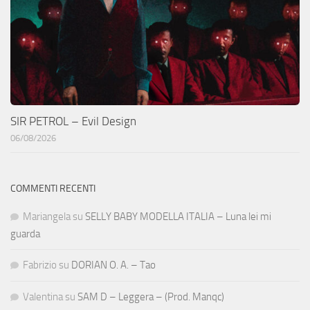
SIR PETROL – Evil Design
06/08/2026
COMMENTI RECENTI
Mariangela
su
SELLY BABY MODELLA ITALIA – Luna lei mi
guarda
Fabrizio
su
DORIAN O. A. – Tao
Valentina
su
SAM D – Leggera – (Prod. Manqc)