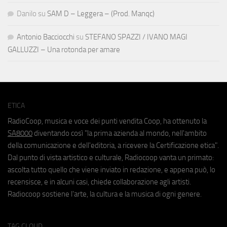
Danilo
su
SAM D – Leggera – (Prod. Manqc)
Antonio Bacciocchi
su
STEFANO SPAZZI / IVANO MAGI
GALLUZZI – Una rotonda per amare
ETICA
RadioCoop, musica e voce dei punti vendita Coop, ha ottenuto la
SA8000
diventando così "la prima azienda al mondo, nell'ambito
della comunicazione e dell'editoria, a ricevere la Certificazione etica".
Dal punto di vista artistico e culturale, Radiocoop vanta un primato:
ascolta tutto quello che viene inviato in redazione, e appena può, lo
recensisce, e in alcuni casi, chiede collaborazione agli artisti.
Radiocoop sostiene l'arte, la cultura e la musica di ogni genere.
TAG CLOUD