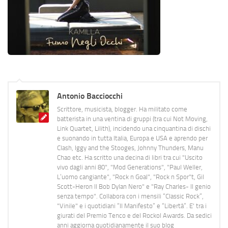
Antonio Bacciocchi
Scrittore, musicista, blogger. Ha militato come
batterista in una ventina di gruppi (tra cui Not Moving,
Link Quartet, Lilith), incidendo una cinquantina di dischi
e suonando in tutta Italia, Europa e USA e aprendo per
Clash, Iggy and the Stooges, Johnny Thunders, Manu
Chao etc. Ha scritto una decina di libri tra cui "Uscito
vivo dagli anni 80", "Mod Generations", "Paul Weller,
L’uomo cangiante", "Rock n Goal", "Rock n Spor"t, Gil
Scott-Heron Il Bob Dylan Nero" e "Ray Charles- Il genio
senza tempo". Collabora con i mensili “Classic Rock”,
"Vinile" e i quotidiani “Il Manifesto” e “Libertà”. E' tra i
giurati del Premio Tenco e del Rockol Awards. Da sedici
anni aggiorna quotidianamente il suo blog