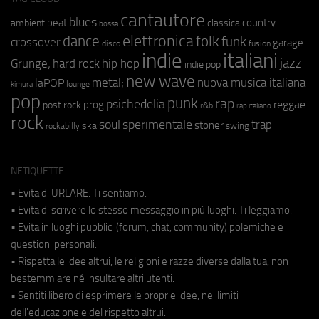
cantautore
blues
beat
country
ambient
classica
bossa
elettronica
dance
folk
funk
crossover
garage
fusion
disco
indie
italiani
jazz
hip hop
Grunge;
hard rock
indie pop
new wave
metal;
nuova musica italiana
laPOP
lounge
kimura
pop
punk
rap
psichedelia
reggae
prog
post rock
r&b
rap italiano
rock
soul
sperimentale
trap
stoner
ska
swing
rockabilly
NETIQUETTE
• Evita di URLARE. Ti sentiamo.
• Evita di scrivere lo stesso messaggio in più luoghi. Ti leggiamo.
• Evita in luoghi pubblici (forum, chat, community) polemiche e
questioni personali.
• Rispetta le idee altrui, le religioni e razze diverse dalla tua, non
bestemmiare né insultare altri utenti.
• Sentiti libero di esprimere le proprie idee, nei limiti
dell'educazione e del rispetto altrui.