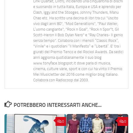
Link Quartet, Lilith), incidendo una cinquantina di dischi
e suonando in tutta Italia, Europa e USA e aprendo per
Clash, Iggy and the Stooges, Johnny Thunders, Manu
Chao etc. Ha scritto una decina di libri tra cui "Uscito
vivo dagli anni 80", "Mod Generations", "Paul Weller,
L’uomo cangiante", "Rock n Goal", "Rock n Spor"t, Gil
Scott-Heron Il Bob Dylan Nero" e "Ray Charles- Il genio
senza tempo". Collabora con i mensili “Classic Rock”,
"Vinile" e i quotidiani “Il Manifesto” e “Libertà”. E' tra i
giurati del Premio Tenco e del Rockol Awards. Da sedici
anni aggiorna quotidianamente il suo blog
www.tonyface.blogspot.it dove parla di musica,
cinema, culture varie, sport e con cui ha vinto il Premio
Mei Musicletter del 2016 come miglior blog italiano.
Collabora con Radiocoop dal 2003.
POTREBBERO INTERESSARTI ANCHE...
0
0