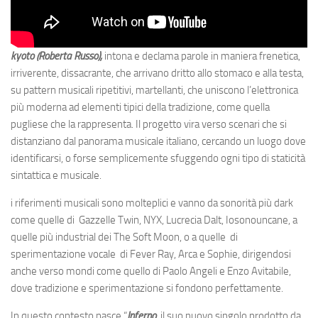
kyoto (Roberta Russo),
intona e declama parole in maniera frenetica,
irriverente, dissacrante, che arrivano dritto allo stomaco e alla testa,
su pattern musicali ripetitivi, martellanti, che uniscono l’elettronica
più moderna ad elementi tipici della tradizione, come quella
pugliese che la rappresenta. Il progetto vira verso scenari che si
distanziano dal panorama musicale italiano, cercando un luogo dove
identificarsi, o forse semplicemente sfuggendo ogni tipo di staticità
sintattica e musicale.
i riferimenti musicali sono molteplici e vanno da sonorità più dark
come quelle di Gazzelle Twin, NYX, Lucrecia Dalt, Iosonouncane, a
quelle più industrial dei The Soft Moon, o a quelle di
sperimentazione vocale di Fever Ray, Arca e Sophie, dirigendosi
anche verso mondi come quello di Paolo Angeli e Enzo Avitabile,
dove tradizione e sperimentazione si fondono perfettamente.
In questo contesto nasce “
Inferno
, il suo nuovo singolo prodotto da