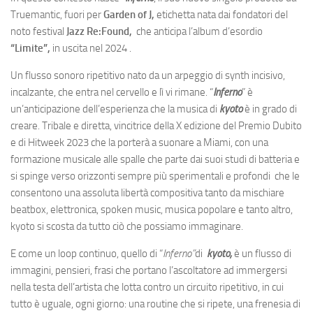
Truemantic, fuori per
Garden of J,
etichetta nata dai fondatori del
noto festival
Jazz Re:Found,
che anticipa l’album d’esordio
“Limite”,
in uscita nel 2024 .
Un flusso sonoro ripetitivo nato da un arpeggio di synth incisivo,
incalzante, che entra nel cervello e lì vi rimane. “
Inferno
” è
un’anticipazione dell’esperienza che la musica di
kyoto
è in grado di
creare. Tribale e diretta, vincitrice della X edizione del Premio Dubito
e di Hitweek 2023 che la porterà a suonare a Miami, con una
formazione musicale alle spalle che parte dai suoi studi di batteria e
si spinge verso orizzonti sempre più sperimentali e profondi che le
consentono una assoluta libertà compositiva tanto da mischiare
beatbox, elettronica, spoken music, musica popolare e tanto altro,
kyoto si scosta da tutto ciò che possiamo immaginare.
E come un loop continuo, quello di “
Inferno”
di
kyoto,
è un flusso di
immagini, pensieri, frasi che portano l’ascoltatore ad immergersi
nella testa dell’artista che lotta contro un circuito ripetitivo, in cui
tutto è uguale, ogni giorno: una routine che si ripete, una frenesia di