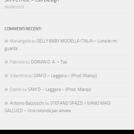
06/08/2026
COMMENTI RECENTI
Mariangela
su
SELLY BABY MODELLA ITALIA – Luna lei mi
guarda
Fabrizio
su
DORIAN O. A. – Tao
Valentina
su
SAM D – Leggera – (Prod. Manqc)
Danilo
su
SAM D – Leggera – (Prod. Manqc)
Antonio Bacciocchi
su
STEFANO SPAZZI / IVANO MAGI
GALLUZZI – Una rotonda per amare