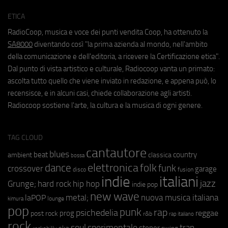
ETICA
RadioCoop, musica e voce dei punti vendita Coop, ha ottenuto la
SA8000
diventando così "la prima azienda al mondo, nell'ambito
della comunicazione e dell'editoria, a ricevere la Certificazione etica".
Dal punto di vista artistico e culturale, Radiocoop vanta un primato:
ascolta tutto quello che viene inviato in redazione, e appena può, lo
recensisce, e in alcuni casi, chiede collaborazione agli artisti.
Radiocoop sostiene l'arte, la cultura e la musica di ogni genere.
TAG CLOUD
cantautore
blues
beat
country
ambient
classica
bossa
elettronica
dance
folk
funk
crossover
garage
fusion
disco
indie
italiani
jazz
hip hop
Grunge;
hard rock
indie pop
new wave
metal;
nuova musica italiana
laPOP
lounge
kimura
pop
punk
rap
psichedelia
reggae
prog
post rock
r&b
rap italiano
rock
soul
sperimentale
trap
stoner