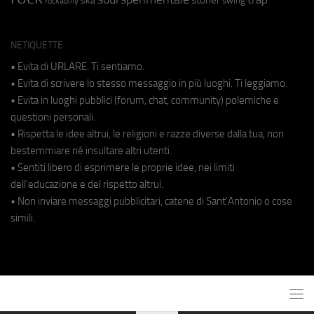
ska
swing
rockabilly
NETIQUETTE
• Evita di URLARE. Ti sentiamo.
• Evita di scrivere lo stesso messaggio in più luoghi. Ti leggiamo.
• Evita in luoghi pubblici (forum, chat, community) polemiche e
questioni personali.
• Rispetta le idee altrui, le religioni e razze diverse dalla tua, non
bestemmiare né insultare altri utenti.
• Sentiti libero di esprimere le proprie idee, nei limiti
dell'educazione e del rispetto altrui.
• Non inviare messaggi pubblicitari, catene di Sant'Antonio o cose
simili.