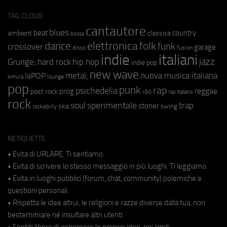
TAG CLOUD
cantautore
blues
beat
country
ambient
classica
bossa
elettronica
dance
folk
funk
crossover
garage
fusion
disco
indie
italiani
jazz
hip hop
Grunge;
hard rock
indie pop
new wave
metal;
nuova musica italiana
laPOP
lounge
kimura
pop
punk
rap
psichedelia
reggae
prog
post rock
r&b
rap italiano
rock
soul
sperimentale
trap
stoner
ska
swing
rockabilly
NETIQUETTE
• Evita di URLARE. Ti sentiamo.
• Evita di scrivere lo stesso messaggio in più luoghi. Ti leggiamo.
• Evita in luoghi pubblici (forum, chat, community) polemiche e
questioni personali.
• Rispetta le idee altrui, le religioni e razze diverse dalla tua, non
bestemmiare né insultare altri utenti.
• Sentiti libero di esprimere le proprie idee, nei limiti