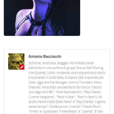
Antonio Bacciocchi
Scrittore, musicista, blogger. Ha militato come
batterista in una ventina di gruppi (tra cui Not Moving,
Link Quartet, Lilith), incidendo una cinquantina di dischi
e suonando in tutta Italia, Europa e USA e aprendo per
Clash, Iggy and the Stooges, Johnny Thunders, Manu
Chao etc. Ha scritto una decina di libri tra cui "Uscito
vivo dagli anni 80", "Mod Generations", "Paul Weller,
L’uomo cangiante", "Rock n Goal", "Rock n Spor"t, Gil
Scott-Heron Il Bob Dylan Nero" e "Ray Charles- Il genio
senza tempo". Collabora con i mensili “Classic Rock”,
"Vinile" e i quotidiani “Il Manifesto” e “Libertà”. E' tra i