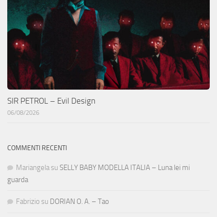
SIR PETROL – Evil Design
06/08/2026
COMMENTI RECENTI
Mariangela
su
SELLY BABY MODELLA ITALIA – Luna lei mi
guarda
Fabrizio
su
DORIAN O. A. – Tao