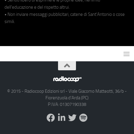
dell'educazione e del rispetto altrui.
• Non inviare messaggi pubblicitari, catene di Sant'Antonio o cose
simili.
© 2015 - Radiocoop Edizioni srl - Viale Giacomo Matteotti, 36/b -
Fiorenzuola d'Arda (PC)
P.IVA: 01307190338