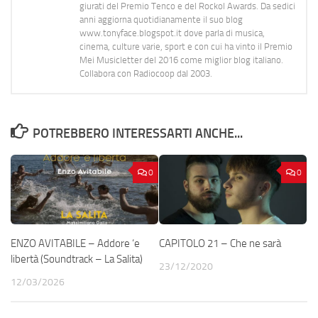
giurati del Premio Tenco e del Rockol Awards. Da sedici
anni aggiorna quotidianamente il suo blog
www.tonyface.blogspot.it dove parla di musica,
cinema, culture varie, sport e con cui ha vinto il Premio
Mei Musicletter del 2016 come miglior blog italiano.
Collabora con Radiocoop dal 2003.
POTREBBERO INTERESSARTI ANCHE...
0
0
ENZO AVITABILE – Addore ‘e
CAPITOLO 21 – Che ne sarà
libertà (Soundtrack – La Salita)
23/12/2020
12/03/2026