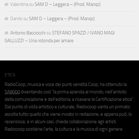
Valentina
su
SAM D – Leggera – (Prod. Manqc)
Danilo
su
SAM D – Leggera – (Prod. Manqc)
Antonio Bacciocchi
su
STEFANO SPAZZI / IVANO MAGI
GALLUZZI – Una rotonda per amare
ETICA
RadioCoop, musica e voce dei punti vendita Coop, ha ottenuto la
SA8000
diventando così "la prima azienda al mondo, nell'ambito
della comunicazione e dell'editoria, a ricevere la Certificazione etica".
Dal punto di vista artistico e culturale, Radiocoop vanta un primato:
ascolta tutto quello che viene inviato in redazione, e appena può, lo
recensisce, e in alcuni casi, chiede collaborazione agli artisti.
Radiocoop sostiene l'arte, la cultura e la musica di ogni genere.