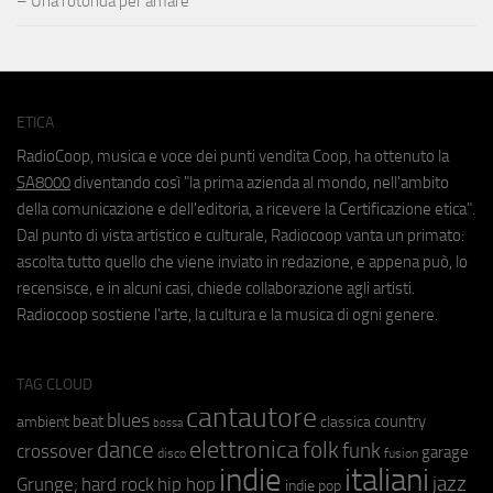
– Una rotonda per amare
ETICA
RadioCoop, musica e voce dei punti vendita Coop, ha ottenuto la
SA8000
diventando così "la prima azienda al mondo, nell'ambito
della comunicazione e dell'editoria, a ricevere la Certificazione etica".
Dal punto di vista artistico e culturale, Radiocoop vanta un primato:
ascolta tutto quello che viene inviato in redazione, e appena può, lo
recensisce, e in alcuni casi, chiede collaborazione agli artisti.
Radiocoop sostiene l'arte, la cultura e la musica di ogni genere.
TAG CLOUD
cantautore
blues
beat
country
ambient
classica
bossa
elettronica
dance
folk
funk
crossover
garage
fusion
disco
indie
italiani
jazz
hip hop
Grunge;
hard rock
indie pop