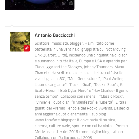
Antonio Bacciocchi
Scrittore, musicista, blogger. Ha militato come
batterista in una ventina di gruppi (tra cui Not Moving,
Link Quartet, Lilith), incidendo una cinquantina di dischi
e suonando in tutta Italia, Europa e USA e aprendo per
Clash, Iggy and the Stooges, Johnny Thunders, Manu
Chao etc. Ha scritto una decina di libri tra cui "Uscito
vivo dagli anni 80", "Mod Generations", "Paul Weller,
L’uomo cangiante", "Rock n Goal", "Rock n Spor"t, Gil
Scott-Heron Il Bob Dylan Nero" e "Ray Charles- Il genio
senza tempo". Collabora con i mensili “Classic Rock”,
"Vinile" e i quotidiani “Il Manifesto” e “Libertà”. E' tra i
giurati del Premio Tenco e del Rockol Awards. Da sedici
anni aggiorna quotidianamente il suo blog
www.tonyface.blogspot.it dove parla di musica,
cinema, culture varie, sport e con cui ha vinto il Premio
Mei Musicletter del 2016 come miglior blog italiano.
Collabora con Radiocoop dal 2003.