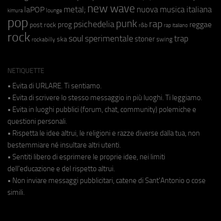
new wave
metal;
nuova musica italiana
laPOP
lounge
kimura
pop
punk
rap
psichedelia
reggae
prog
post rock
r&b
rap italiano
rock
soul
sperimentale
trap
stoner
ska
swing
rockabilly
NETIQUETTE
• Evita di URLARE. Ti sentiamo.
• Evita di scrivere lo stesso messaggio in più luoghi. Ti leggiamo.
• Evita in luoghi pubblici (forum, chat, community) polemiche e
questioni personali.
• Rispetta le idee altrui, le religioni e razze diverse dalla tua, non
bestemmiare né insultare altri utenti.
• Sentiti libero di esprimere le proprie idee, nei limiti
dell'educazione e del rispetto altrui.
• Non inviare messaggi pubblicitari, catene di Sant'Antonio o cose
simili.