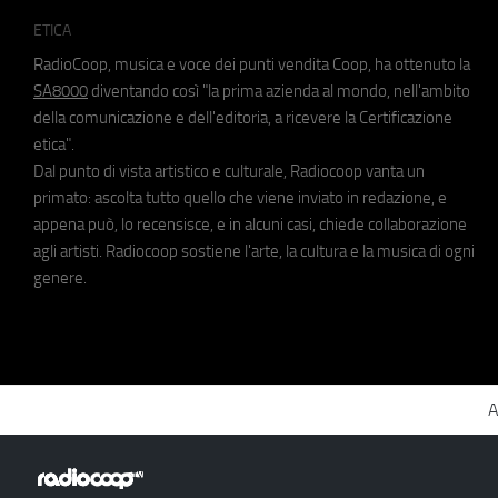
ETICA
RadioCoop, musica e voce dei punti vendita Coop, ha ottenuto la
SA8000
diventando così "la prima azienda al mondo, nell'ambito
della comunicazione e dell'editoria, a ricevere la Certificazione
etica".
Dal punto di vista artistico e culturale, Radiocoop vanta un
primato: ascolta tutto quello che viene inviato in redazione, e
appena può, lo recensisce, e in alcuni casi, chiede collaborazione
agli artisti. Radiocoop sostiene l'arte, la cultura e la musica di ogni
genere.
A