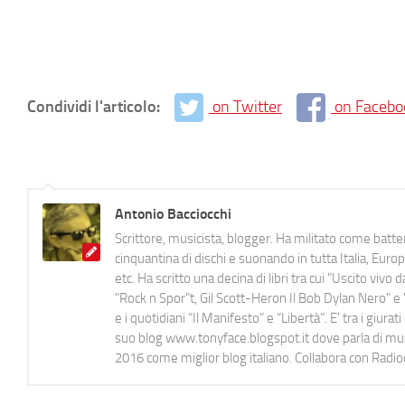
Condividi l'articolo:
on Twitter
on Facebo
Antonio Bacciocchi
Scrittore, musicista, blogger. Ha militato come batter
cinquantina di dischi e suonando in tutta Italia, E
etc. Ha scritto una decina di libri tra cui "Uscito viv
"Rock n Spor"t, Gil Scott-Heron Il Bob Dylan Nero" e "
e i quotidiani “Il Manifesto” e “Libertà”. E' tra i gi
suo blog www.tonyface.blogspot.it dove parla di music
2016 come miglior blog italiano. Collabora con Radi