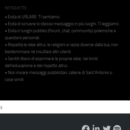
NETIQUETTE
• Evita di URLARE. Ti sentiamo.
• Evita di scrivere lo stesso messaggio in più luoghi. Ti leggiamo.
• Evita in luoghi pubblici (forum, chat, community) polemiche e
questioni personali.
• Rispetta le idee altrui, le religioni e razze diverse dalla tua, non
bestemmiare né insultare altri utenti.
• Sentiti libero di esprimere le proprie idee, nei limiti
dell'educazione e del rispetto altrui.
• Non inviare messaggi pubblicitari, catene di Sant'Antonio o
cose simili.
cy