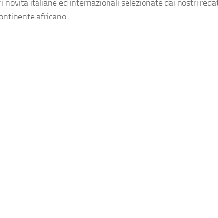
novità italiane ed internazionali selezionate dai nostri redat
continente africano.