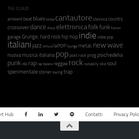
TAG CLOUD
cantautore
blues
beat
country
ambient
classica
bossa
elettronica
dance
folk
funk
crossover
fusion
disco
indie
hip hop
Grunge;
hard rock
garage
indie pop
italiani
new wave
jazz
metal;
laPOP
lounge
kimura
pop
psichedelia
nuova musica italiana
prog
post rock
rock
punk
rap
soul
reggae
ska
r&b
rockabilly
rap italiano
sperimentale
trap
stoner
swing
rt Hub
Contatti
Privacy Poli