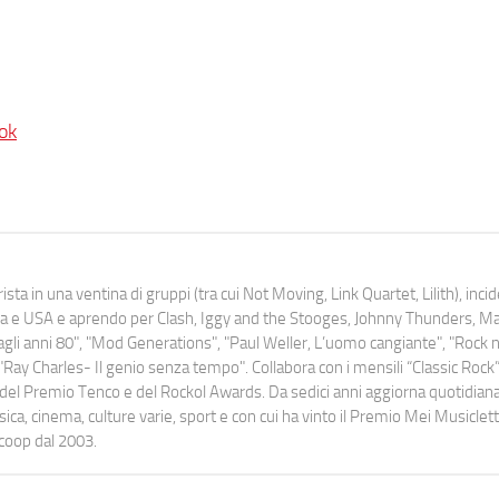
ok
ista in una ventina di gruppi (tra cui Not Moving, Link Quartet, Lilith), inc
uropa e USA e aprendo per Clash, Iggy and the Stooges, Johnny Thunders, 
o dagli anni 80", "Mod Generations", "Paul Weller, L’uomo cangiante", "Rock n
Ray Charles- Il genio senza tempo". Collabora con i mensili “Classic Rock”,
urati del Premio Tenco e del Rockol Awards. Da sedici anni aggiorna quotidia
a, cinema, culture varie, sport e con cui ha vinto il Premio Mei Musiclett
ocoop dal 2003.