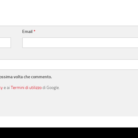
Email
*
prossima volta che commento.
cy
e ai
Termini di utilizzo
di Google.