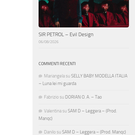
SIR PETROL – Evil Design
06/08/2026
COMMENTI RECENTI
Mariangela
su
SELLY BABY MODELLA ITALIA
– Luna lei mi guarda
Fabrizio
su
DORIAN O. A. – Tao
Valentina
su
SAM D – Leggera – (Prod.
Manqc)
Danilo
su
SAM D – Leggera – (Prod. Manqc)