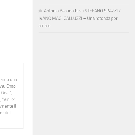
Antonio Bacciocchi
su
STEFANO SPAZZI /
IVANO MAGI GALLUZZI – Una rotonda per
amare
idendo una
Manu Chao
 Goal",
 "Vinile"
namente il
er del