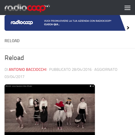
Salta al contenuto
RELOAD
Reload
DI
ANTONIO BACCIOCCHI
· PUBBLICATO
28/04/2016
· AGGIORNATO
03/04/2017