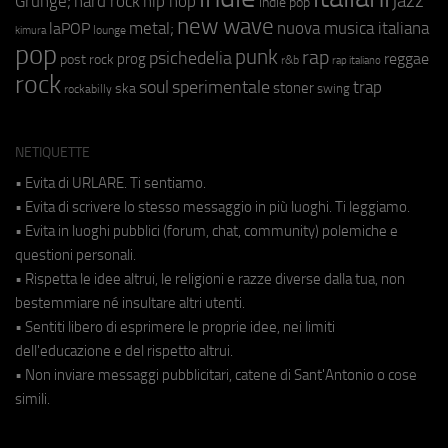
jazz
hip hop
Grunge;
hard rock
indie pop
new wave
metal;
nuova musica italiana
laPOP
lounge
kimura
pop
punk
rap
psichedelia
reggae
prog
post rock
r&b
rap italiano
rock
soul
sperimentale
trap
stoner
ska
swing
rockabilly
NETIQUETTE
• Evita di URLARE. Ti sentiamo.
• Evita di scrivere lo stesso messaggio in più luoghi. Ti leggiamo.
• Evita in luoghi pubblici (forum, chat, community) polemiche e
questioni personali.
• Rispetta le idee altrui, le religioni e razze diverse dalla tua, non
bestemmiare né insultare altri utenti.
• Sentiti libero di esprimere le proprie idee, nei limiti
dell'educazione e del rispetto altrui.
• Non inviare messaggi pubblicitari, catene di Sant'Antonio o cose
simili.