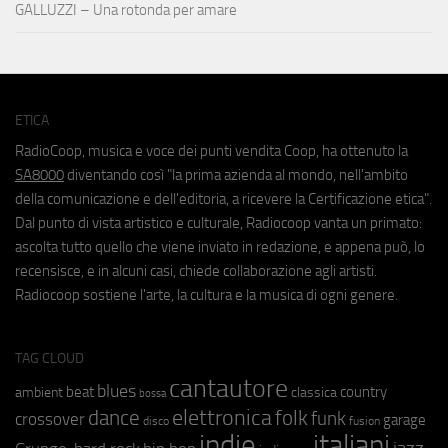
GALLUZZI – Una rotonda per amare
ETICA
RadioCoop, musica e voce dei punti vendita Coop, ha ottenuto la
SA8000
diventando così "la prima azienda al mondo, nell'ambito
della comunicazione e dell'editoria, a ricevere la Certificazione etica".
Dal punto di vista artistico e culturale, Radiocoop vanta un primato:
ascolta tutto quello che viene inviato in redazione, e appena può, lo
recensisce, e in alcuni casi, chiede collaborazione agli artisti.
Radiocoop sostiene l'arte, la cultura e la musica di ogni genere.
TAG CLOUD
cantautore
blues
beat
country
ambient
classica
bossa
elettronica
dance
folk
funk
crossover
garage
fusion
disco
indie
italiani