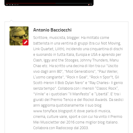
Antonio Bacciocchi
Scrittore, musicista, blogger. Ha militato come
batterista in una ventina di gruppi (tra cui Not Moving,
Link Quartet, Lilith), incidendo una cinquantina di dischi
e suonando in tutta Italia, Europa e USA e aprendo per
Clash, Iggy and the Stooges, Johnny Thunders, Manu
Chao etc. Ha scritto una decina di libri tra cui "Uscito
vivo dagli anni 80", "Mod Generations", "Paul Weller,
L’uomo cangiante", "Rock n Goal", "Rock n Spor"t, Gil
Scott-Heron Il Bob Dylan Nero" e "Ray Charles- Il genio
senza tempo". Collabora con i mensili “Classic Rock”,
"Vinile" e i quotidiani “Il Manifesto” e “Libertà”. E' tra i
giurati del Premio Tenco e del Rockol Awards. Da sedici
anni aggiorna quotidianamente il suo blog
www.tonyface.blogspot.it dove parla di musica,
cinema, culture varie, sport e con cui ha vinto il Premio
Mei Musicletter del 2016 come miglior blog italiano.
Collabora con Radiocoop dal 2003.