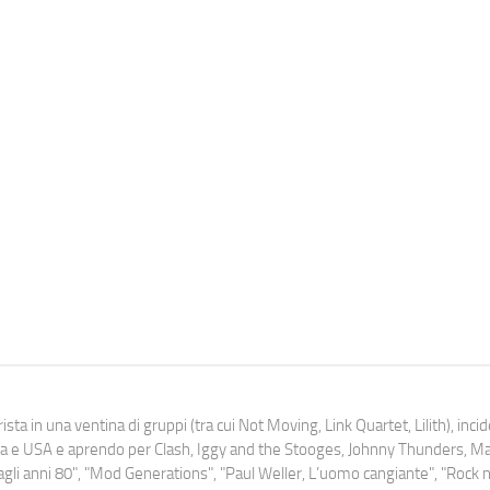
ista in una ventina di gruppi (tra cui Not Moving, Link Quartet, Lilith), inc
uropa e USA e aprendo per Clash, Iggy and the Stooges, Johnny Thunders, 
o dagli anni 80", "Mod Generations", "Paul Weller, L’uomo cangiante", "Rock n