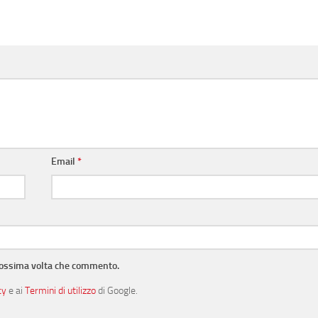
Email
*
prossima volta che commento.
cy
e ai
Termini di utilizzo
di Google.