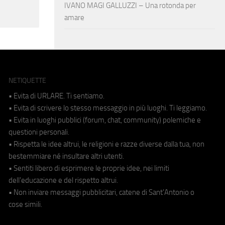
IVANO MAGI GALLUZZI – Una rotonda per
amare
NETIQUETTE
• Evita di URLARE. Ti sentiamo.
• Evita di scrivere lo stesso messaggio in più luoghi. Ti leggiamo.
• Evita in luoghi pubblici (forum, chat, community) polemiche e
questioni personali.
• Rispetta le idee altrui, le religioni e razze diverse dalla tua, non
bestemmiare né insultare altri utenti.
• Sentiti libero di esprimere le proprie idee, nei limiti
dell'educazione e del rispetto altrui.
• Non inviare messaggi pubblicitari, catene di Sant'Antonio o
cose simili.