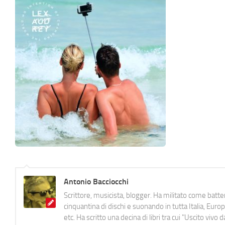
Antonio Bacciocchi
Scrittore, musicista, blogger. Ha militato come batter
cinquantina di dischi e suonando in tutta Italia, E
etc. Ha scritto una decina di libri tra cui "Uscito viv