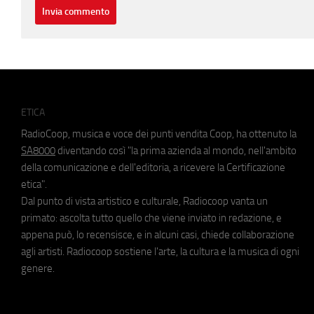
ETICA
RadioCoop, musica e voce dei punti vendita Coop, ha ottenuto la
SA8000
diventando così "la prima azienda al mondo, nell'ambito
della comunicazione e dell'editoria, a ricevere la Certificazione
etica".
Dal punto di vista artistico e culturale, Radiocoop vanta un
primato: ascolta tutto quello che viene inviato in redazione, e
appena può, lo recensisce, e in alcuni casi, chiede collaborazione
agli artisti. Radiocoop sostiene l'arte, la cultura e la musica di ogni
genere.