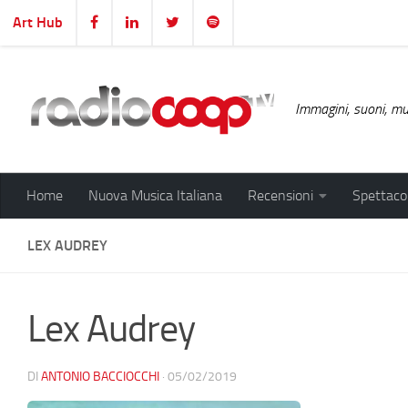
Art Hub
Salta al contenuto
Immagini, suoni, mus
Home
Nuova Musica Italiana
Recensioni
Spettacol
LEX AUDREY
Lex Audrey
DI
ANTONIO BACCIOCCHI
·
05/02/2019