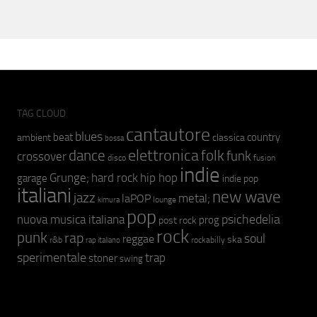
TAG CLOUD
cantautore
blues
beat
country
ambient
classica
bossa
elettronica
dance
folk
funk
crossover
fusion
disco
indie
hip hop
Grunge;
hard rock
garage
indie pop
italiani
new wave
jazz
metal;
laPOP
lounge
kimura
pop
psichedelia
nuova musica italiana
prog
post rock
rock
punk
rap
soul
reggae
ska
r&b
rockabilly
rap italiano
sperimentale
trap
stoner
swing