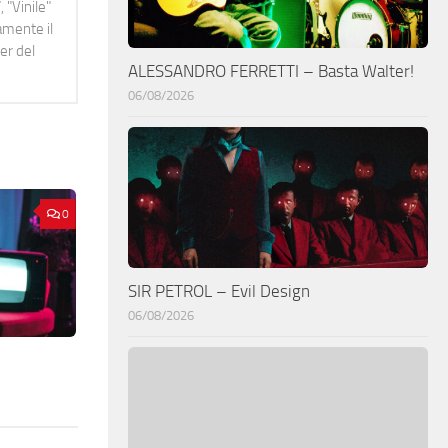
 "Vinile"
namente il
er del
ALESSANDRO FERRETTI – Basta Walter!
06/08/2026
0
SIR PETROL – Evil Design
06/08/2026
i