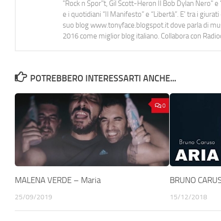
"Rock n Spor"t, Gil Scott-Heron Il Bob Dylan Nero" e "
e i quotidiani “Il Manifesto” e “Libertà”. E' tra i gi
suo blog www.tonyface.blogspot.it dove parla di music
2016 come miglior blog italiano. Collabora con Radi
POTREBBERO INTERESSARTI ANCHE...
0
MALENA VERDE – Maria
BRUNO CARUSO
25/09/2019
15/12/2018