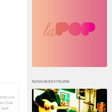
NUOVA MUSICA ITALIANA
idendo una
Manu Chao
 Goal",