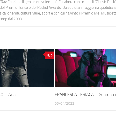
Ray Charles- Il genio senza tempo". Collabora con i mensili “Classic Rock”,
urati del Premio Tenco e del Rockol Awards. Da sedici anni aggiorna quotidia
a, cinema, culture varie, sport e con cui ha vinto il Premio Mei Musiclett
ocoop dal 2003.
0
 – Aria
FRANCESCA TERIACA – Guardam
05/04/2022