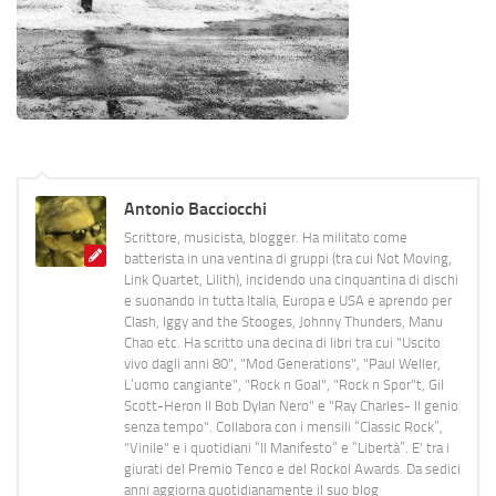
Antonio Bacciocchi
Scrittore, musicista, blogger. Ha militato come
batterista in una ventina di gruppi (tra cui Not Moving,
Link Quartet, Lilith), incidendo una cinquantina di dischi
e suonando in tutta Italia, Europa e USA e aprendo per
Clash, Iggy and the Stooges, Johnny Thunders, Manu
Chao etc. Ha scritto una decina di libri tra cui "Uscito
vivo dagli anni 80", "Mod Generations", "Paul Weller,
L’uomo cangiante", "Rock n Goal", "Rock n Spor"t, Gil
Scott-Heron Il Bob Dylan Nero" e "Ray Charles- Il genio
senza tempo". Collabora con i mensili “Classic Rock”,
"Vinile" e i quotidiani “Il Manifesto” e “Libertà”. E' tra i
giurati del Premio Tenco e del Rockol Awards. Da sedici
anni aggiorna quotidianamente il suo blog