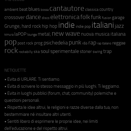
cantautore
blues
beat
country
ambient
classica
bossa
elettronica
dance
folk
funk
crossover
garage
fusion
disco
indie
italiani
jazz
hip hop
Grunge;
hard rock
indie pop
new wave
metal;
nuova musica italiana
laPOP
lounge
kimura
pop
punk
rap
psichedelia
reggae
prog
post rock
r&b
rap italiano
rock
soul
sperimentale
trap
stoner
ska
swing
rockabilly
NETIQUETTE
• Evita di URLARE. Ti sentiamo.
• Evita di scrivere lo stesso messaggio in più luoghi. Ti leggiamo.
• Evita in luoghi pubblici (forum, chat, community) polemiche e
questioni personali.
• Rispetta le idee altrui, le religioni e razze diverse dalla tua, non
bestemmiare né insultare altri utenti.
• Sentiti libero di esprimere le proprie idee, nei limiti
dell'educazione e del rispetto altrui.