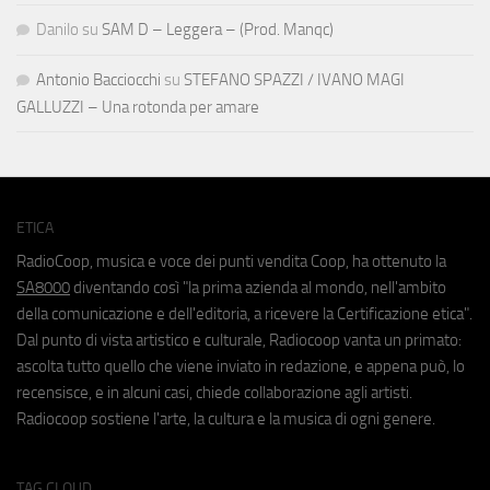
Danilo
su
SAM D – Leggera – (Prod. Manqc)
Antonio Bacciocchi
su
STEFANO SPAZZI / IVANO MAGI
GALLUZZI – Una rotonda per amare
ETICA
RadioCoop, musica e voce dei punti vendita Coop, ha ottenuto la
SA8000
diventando così "la prima azienda al mondo, nell'ambito
della comunicazione e dell'editoria, a ricevere la Certificazione etica".
Dal punto di vista artistico e culturale, Radiocoop vanta un primato:
ascolta tutto quello che viene inviato in redazione, e appena può, lo
recensisce, e in alcuni casi, chiede collaborazione agli artisti.
Radiocoop sostiene l'arte, la cultura e la musica di ogni genere.
TAG CLOUD