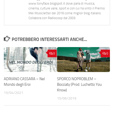
www.tonyface.blogspot.it dove parla di musica,
cinema, culture varie, sport e con cui ha vinto il Premio
Mei Musicletter del 2016 come miglior blog italiano.
Collabora con Radiocoop dal 2003.
POTREBBERO INTERESSARTI ANCHE...
0
0
ADRIANO CASSARA – Nel
SPORCO NOPROBLEM –
Mondo degli Eroi
Bocciaty (Prod. Luchetto You
Know)
15/04/2021
15/06/2019