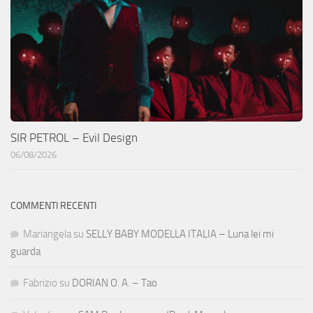
SIR PETROL – Evil Design
06/08/2026
COMMENTI RECENTI
Mariangela
su
SELLY BABY MODELLA ITALIA – Luna lei mi
guarda
Fabrizio
su
DORIAN O. A. – Tao