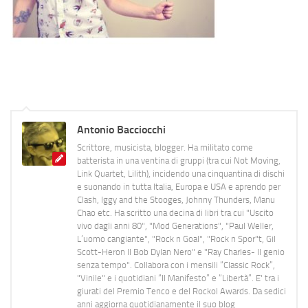
Antonio Bacciocchi
Scrittore, musicista, blogger. Ha militato come
batterista in una ventina di gruppi (tra cui Not Moving,
Link Quartet, Lilith), incidendo una cinquantina di dischi
e suonando in tutta Italia, Europa e USA e aprendo per
Clash, Iggy and the Stooges, Johnny Thunders, Manu
Chao etc. Ha scritto una decina di libri tra cui "Uscito
vivo dagli anni 80", "Mod Generations", "Paul Weller,
L’uomo cangiante", "Rock n Goal", "Rock n Spor"t, Gil
Scott-Heron Il Bob Dylan Nero" e "Ray Charles- Il genio
senza tempo". Collabora con i mensili “Classic Rock”,
"Vinile" e i quotidiani “Il Manifesto” e “Libertà”. E' tra i
giurati del Premio Tenco e del Rockol Awards. Da sedici
anni aggiorna quotidianamente il suo blog