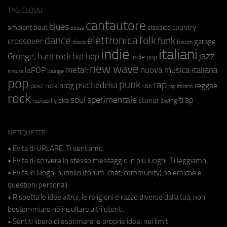
TAG CLOUD
cantautore
blues
beat
country
ambient
classica
bossa
elettronica
dance
folk
funk
crossover
garage
fusion
disco
indie
italiani
jazz
hip hop
Grunge;
hard rock
indie pop
new wave
metal;
nuova musica italiana
laPOP
lounge
kimura
pop
punk
rap
psichedelia
reggae
prog
post rock
r&b
rap italiano
rock
soul
sperimentale
trap
stoner
ska
swing
rockabilly
NETIQUETTE
• Evita di URLARE. Ti sentiamo.
• Evita di scrivere lo stesso messaggio in più luoghi. Ti leggiamo.
• Evita in luoghi pubblici (forum, chat, community) polemiche e
questioni personali.
• Rispetta le idee altrui, le religioni e razze diverse dalla tua, non
bestemmiare né insultare altri utenti.
• Sentiti libero di esprimere le proprie idee, nei limiti