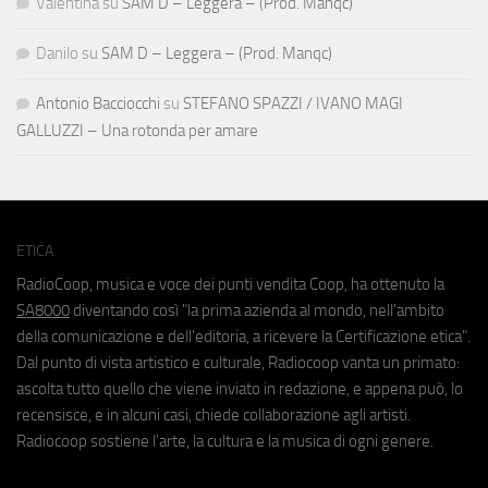
Valentina
su
SAM D – Leggera – (Prod. Manqc)
Danilo
su
SAM D – Leggera – (Prod. Manqc)
Antonio Bacciocchi
su
STEFANO SPAZZI / IVANO MAGI
GALLUZZI – Una rotonda per amare
ETICA
RadioCoop, musica e voce dei punti vendita Coop, ha ottenuto la
SA8000
diventando così "la prima azienda al mondo, nell'ambito
della comunicazione e dell'editoria, a ricevere la Certificazione etica".
Dal punto di vista artistico e culturale, Radiocoop vanta un primato:
ascolta tutto quello che viene inviato in redazione, e appena può, lo
recensisce, e in alcuni casi, chiede collaborazione agli artisti.
Radiocoop sostiene l'arte, la cultura e la musica di ogni genere.