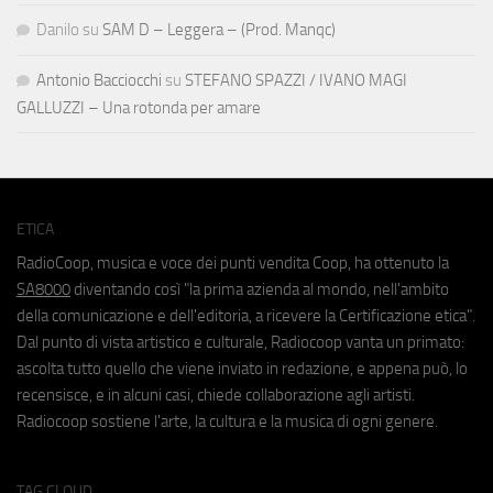
Danilo
su
SAM D – Leggera – (Prod. Manqc)
Antonio Bacciocchi
su
STEFANO SPAZZI / IVANO MAGI
GALLUZZI – Una rotonda per amare
ETICA
RadioCoop, musica e voce dei punti vendita Coop, ha ottenuto la
SA8000
diventando così "la prima azienda al mondo, nell'ambito
della comunicazione e dell'editoria, a ricevere la Certificazione etica".
Dal punto di vista artistico e culturale, Radiocoop vanta un primato:
ascolta tutto quello che viene inviato in redazione, e appena può, lo
recensisce, e in alcuni casi, chiede collaborazione agli artisti.
Radiocoop sostiene l'arte, la cultura e la musica di ogni genere.
TAG CLOUD