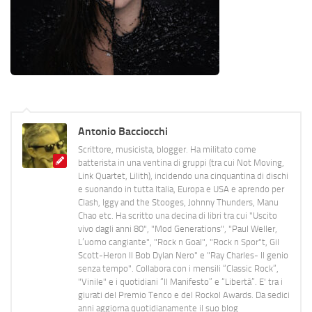
Antonio Bacciocchi
Scrittore, musicista, blogger. Ha militato come
batterista in una ventina di gruppi (tra cui Not Moving,
Link Quartet, Lilith), incidendo una cinquantina di dischi
e suonando in tutta Italia, Europa e USA e aprendo per
Clash, Iggy and the Stooges, Johnny Thunders, Manu
Chao etc. Ha scritto una decina di libri tra cui "Uscito
vivo dagli anni 80", "Mod Generations", "Paul Weller,
L’uomo cangiante", "Rock n Goal", "Rock n Spor"t, Gil
Scott-Heron Il Bob Dylan Nero" e "Ray Charles- Il genio
senza tempo". Collabora con i mensili “Classic Rock”,
"Vinile" e i quotidiani “Il Manifesto” e “Libertà”. E' tra i
giurati del Premio Tenco e del Rockol Awards. Da sedici
anni aggiorna quotidianamente il suo blog