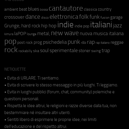
cantautore
blues
beat
country
ambient
classica
bossa
elettronica
dance
folk
funk
crossover
garage
fusion
disco
indie
italiani
jazz
hip hop
Grunge;
hard rock
indie pop
new wave
metal;
nuova musica italiana
laPOP
lounge
kimura
pop
punk
rap
psichedelia
reggae
prog
post rock
r&b
rap italiano
rock
soul
sperimentale
trap
stoner
ska
swing
rockabilly
NETIQUETTE
• Evita di URLARE. Ti sentiamo.
• Evita di scrivere lo stesso messaggio in più luoghi. Ti leggiamo.
• Evita in luoghi pubblici (forum, chat, community) polemiche e
questioni personali.
• Rispetta le idee altrui, le religioni e razze diverse dalla tua, non
bestemmiare né insultare altri utenti.
• Sentiti libero di esprimere le proprie idee, nei limiti
dell'educazione e del rispetto altrui.