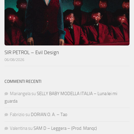
SIR PETROL – Evil Design
06/08/2026
COMMENTI RECENTI
Mariangela
su
SELLY BABY MODELLA ITALIA – Luna lei mi
guarda
Fabrizio
su
DORIAN O. A. – Tao
Valentina
su
SAM D – Leggera – (Prod. Manqc)