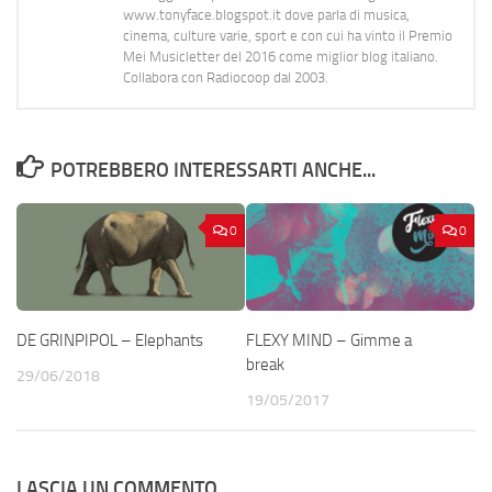
www.tonyface.blogspot.it dove parla di musica,
cinema, culture varie, sport e con cui ha vinto il Premio
Mei Musicletter del 2016 come miglior blog italiano.
Collabora con Radiocoop dal 2003.
POTREBBERO INTERESSARTI ANCHE...
0
0
DE GRINPIPOL – Elephants
FLEXY MIND – Gimme a
break
29/06/2018
19/05/2017
LASCIA UN COMMENTO