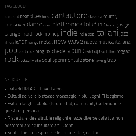
TAG CLOUD
cantautore
blues
beat
country
ambient
classica
bossa
elettronica
dance
folk
funk
crossover
garage
fusion
disco
indie
italiani
jazz
hip hop
Grunge;
hard rock
indie pop
new wave
metal;
nuova musica italiana
laPOP
lounge
kimura
pop
punk
rap
psichedelia
reggae
prog
post rock
r&b
rap italiano
rock
soul
sperimentale
trap
stoner
ska
swing
rockabilly
NETIQUETTE
• Evita di URLARE. Ti sentiamo.
• Evita di scrivere lo stesso messaggio in più luoghi. Ti leggiamo.
• Evita in luoghi pubblici (forum, chat, community) polemiche e
questioni personali.
• Rispetta le idee altrui, le religioni e razze diverse dalla tua, non
bestemmiare né insultare altri utenti.
• Sentiti libero di esprimere le proprie idee, nei limiti