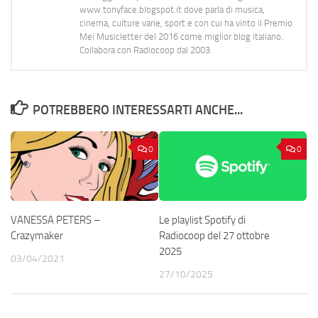
www.tonyface.blogspot.it dove parla di musica,
cinema, culture varie, sport e con cui ha vinto il Premio
Mei Musicletter del 2016 come miglior blog italiano.
Collabora con Radiocoop dal 2003.
POTREBBERO INTERESSARTI ANCHE...
0
0
Le playlist Spotify di
VANESSA PETERS –
Radiocoop del 27 ottobre
Crazymaker
2025
03/04/2021
27/10/2025