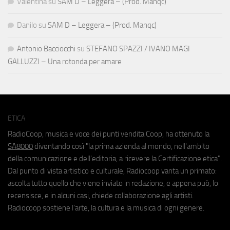
Valentina
su
SAM D – Leggera – (Prod. Manqc)
Danilo
su
SAM D – Leggera – (Prod. Manqc)
Antonio Bacciocchi
su
STEFANO SPAZZI / IVANO MAGI
GALLUZZI – Una rotonda per amare
ETICA
RadioCoop, musica e voce dei punti vendita Coop, ha ottenuto la
SA8000
diventando così "la prima azienda al mondo, nell'ambito
della comunicazione e dell'editoria, a ricevere la Certificazione etica".
Dal punto di vista artistico e culturale, Radiocoop vanta un primato:
ascolta tutto quello che viene inviato in redazione, e appena può, lo
recensisce, e in alcuni casi, chiede collaborazione agli artisti.
Radiocoop sostiene l'arte, la cultura e la musica di ogni genere.