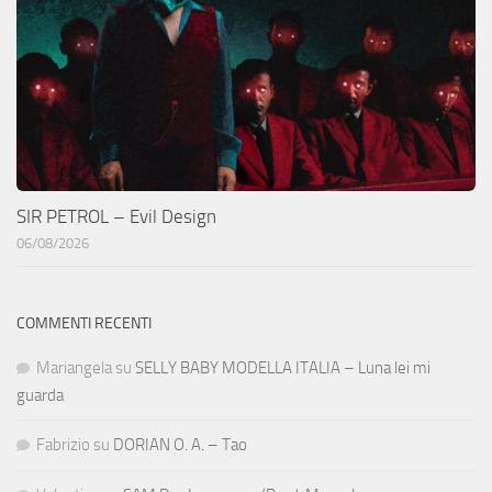
SIR PETROL – Evil Design
06/08/2026
COMMENTI RECENTI
Mariangela
su
SELLY BABY MODELLA ITALIA – Luna lei mi
guarda
Fabrizio
su
DORIAN O. A. – Tao