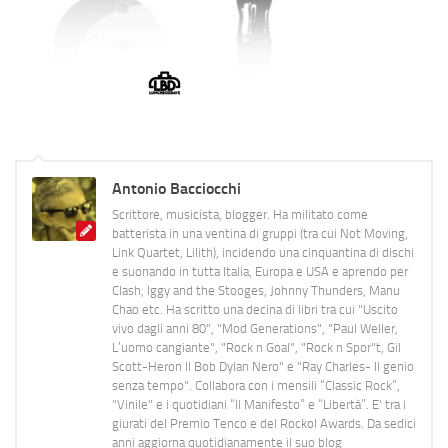
Antonio Bacciocchi
Scrittore, musicista, blogger. Ha militato come
batterista in una ventina di gruppi (tra cui Not Moving,
Link Quartet, Lilith), incidendo una cinquantina di dischi
e suonando in tutta Italia, Europa e USA e aprendo per
Clash, Iggy and the Stooges, Johnny Thunders, Manu
Chao etc. Ha scritto una decina di libri tra cui "Uscito
vivo dagli anni 80", "Mod Generations", "Paul Weller,
L’uomo cangiante", "Rock n Goal", "Rock n Spor"t, Gil
Scott-Heron Il Bob Dylan Nero" e "Ray Charles- Il genio
senza tempo". Collabora con i mensili “Classic Rock”,
"Vinile" e i quotidiani “Il Manifesto” e “Libertà”. E' tra i
giurati del Premio Tenco e del Rockol Awards. Da sedici
anni aggiorna quotidianamente il suo blog