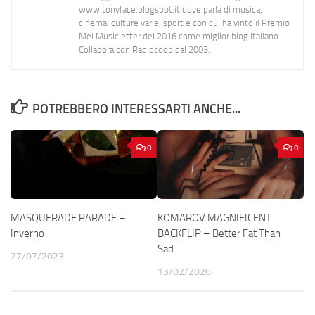
www.tonyface.blogspot.it dove parla di musica,
cinema, culture varie, sport e con cui ha vinto il Premio
Mei Musicletter del 2016 come miglior blog italiano.
Collabora con Radiocoop dal 2003.
POTREBBERO INTERESSARTI ANCHE...
0
0
MASQUERADE PARADE –
KOMAROV MAGNIFICENT
Inverno
BACKFLIP – Better Fat Than
Sad
27/07/2023
13/02/2026