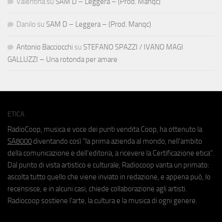
Valentina
su
SAM D – Leggera – (Prod. Manqc)
Danilo
su
SAM D – Leggera – (Prod. Manqc)
Antonio Bacciocchi
su
STEFANO SPAZZI / IVANO MAGI
GALLUZZI – Una rotonda per amare
ETICA
RadioCoop, musica e voce dei punti vendita Coop, ha ottenuto la
SA8000
diventando così "la prima azienda al mondo, nell'ambito
della comunicazione e dell'editoria, a ricevere la Certificazione etica".
Dal punto di vista artistico e culturale, Radiocoop vanta un primato:
ascolta tutto quello che viene inviato in redazione, e appena può, lo
recensisce, e in alcuni casi, chiede collaborazione agli artisti.
Radiocoop sostiene l'arte, la cultura e la musica di ogni genere.