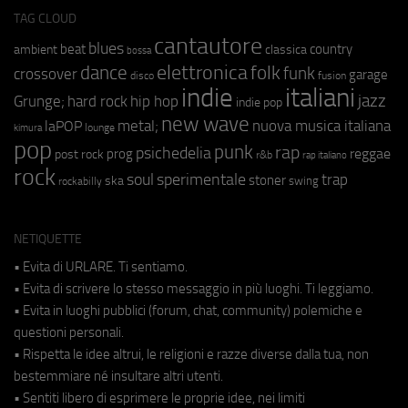
TAG CLOUD
cantautore
blues
beat
country
ambient
classica
bossa
elettronica
dance
folk
funk
crossover
garage
fusion
disco
indie
italiani
jazz
hip hop
Grunge;
hard rock
indie pop
new wave
metal;
nuova musica italiana
laPOP
lounge
kimura
pop
punk
rap
psichedelia
reggae
prog
post rock
r&b
rap italiano
rock
soul
sperimentale
trap
stoner
ska
swing
rockabilly
NETIQUETTE
• Evita di URLARE. Ti sentiamo.
• Evita di scrivere lo stesso messaggio in più luoghi. Ti leggiamo.
• Evita in luoghi pubblici (forum, chat, community) polemiche e
questioni personali.
• Rispetta le idee altrui, le religioni e razze diverse dalla tua, non
bestemmiare né insultare altri utenti.
• Sentiti libero di esprimere le proprie idee, nei limiti