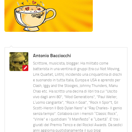
Antonio Bacciocchi
Scrittore, musicista, blogger. Ha militato come
batterista in una ventina di gruppi (tra cui Not Moving,
Link Quartet, Lilith), incidendo una cinquantina di dischi
e suonando in tutta Italia, Europa e USA e aprendo per
Clash, Iggy and the Stooges, Johnny Thunders, Manu
Chao etc. Ha scritto una decina di libri tra cui "Uscito
vivo dagli anni 80", "Mod Generations", "Paul Weller,
L’uomo cangiante", "Rock n Goal", "Rock n Spor"t, Gil
Scott-Heron Il Bob Dylan Nero" e "Ray Charles- Il genio
senza tempo". Collabora con i mensili “Classic Rock”,
"Vinile" e i quotidiani “Il Manifesto” e “Libertà”. E' tra i
giurati del Premio Tenco e del Rockol Awards. Da sedici
anni aggiorna quotidianamente il suo blog