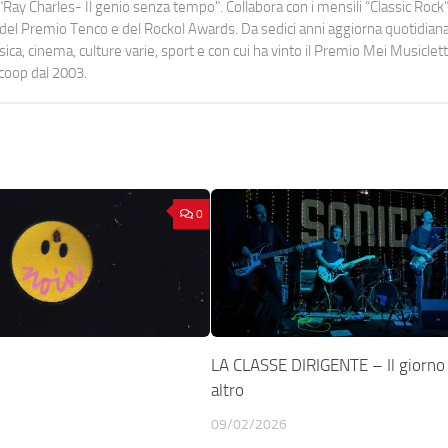
Ray Charles- Il genio senza tempo". Collabora con i mensili “Classic Rock”,
urati del Premio Tenco e del Rockol Awards. Da sedici anni aggiorna quotidia
a, cinema, culture varie, sport e con cui ha vinto il Premio Mei Musiclett
ocoop dal 2003.
0
LA CLASSE DIRIGENTE – Il giorno 
altro
09/02/2026