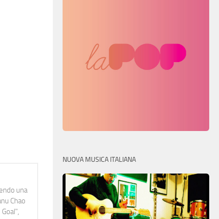
NUOVA MUSICA ITALIANA
idendo una
Manu Chao
 Goal",