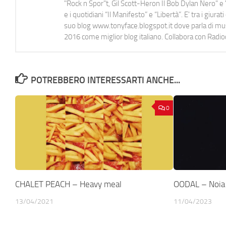
"Rock n Spor"t, Gil Scott-Heron Il Bob Dylan Nero" e "
e i quotidiani “Il Manifesto” e “Libertà”. E' tra i gi
suo blog www.tonyface.blogspot.it dove parla di music
2016 come miglior blog italiano. Collabora con Radi
POTREBBERO INTERESSARTI ANCHE...
0
CHALET PEACH – Heavy meal
OODAL – Noia
13/04/2021
11/04/2023