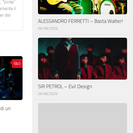
 "Vinile"
namente il
er del
ALESSANDRO FERRETTI – Basta Walter!
06/08/2026
0
SIR PETROL – Evil Design
06/08/2026
di un