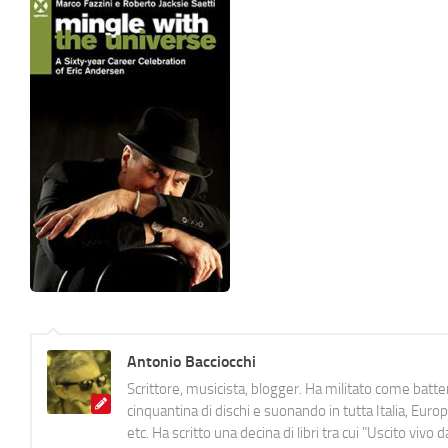
Antonio Bacciocchi
Scrittore, musicista, blogger. Ha militato come batter
cinquantina di dischi e suonando in tutta Italia, E
etc. Ha scritto una decina di libri tra cui "Uscito viv