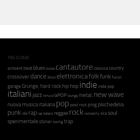
TAG CLOUD
cantautore
blues
beat
country
ambient
classica
bossa
elettronica
dance
folk
funk
crossover
fusion
disco
indie
hip hop
Grunge;
hard rock
garage
indie pop
italiani
new wave
jazz
metal;
laPOP
lounge
kimura
pop
psichedelia
nuova musica italiana
prog
post rock
rock
punk
rap
soul
reggae
ska
r&b
rockabilly
rap italiano
sperimentale
trap
stoner
swing