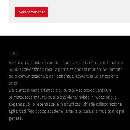
ETICA
RadioCoop, musica e voce dei punti vendita Coop, ha ottenuto la
SA8000
diventando così "la prima azienda al mondo, nell'ambito
della comunicazione e dell'editoria, a ricevere la Certificazione
etica".
Dal punto di vista artistico e culturale, Radiocoop vanta un
primato: ascolta tutto quello che viene inviato in redazione, e
appena può, lo recensisce, e in alcuni casi, chiede collaborazione
agli artisti. Radiocoop sostiene l'arte, la cultura e la musica di ogni
genere.