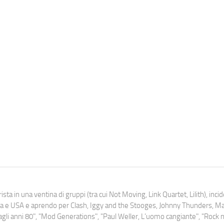
ista in una ventina di gruppi (tra cui Not Moving, Link Quartet, Lilith), inc
uropa e USA e aprendo per Clash, Iggy and the Stooges, Johnny Thunders, 
o dagli anni 80", "Mod Generations", "Paul Weller, L’uomo cangiante", "Rock n