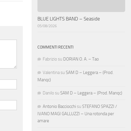
BLUE LIGHTS BAND – Seaside
05/08/2026
COMMENTI RECENTI
Fabrizio
su
DORIAN O. A. – Tao
Valentina
su
SAM D – Leggera – (Prod.
Manqc)
Danilo
su
SAM D – Leggera – (Prod. Manqc)
Antonio Bacciocchi
su
STEFANO SPAZZI /
IVANO MAGI GALLUZZI – Una rotonda per
amare