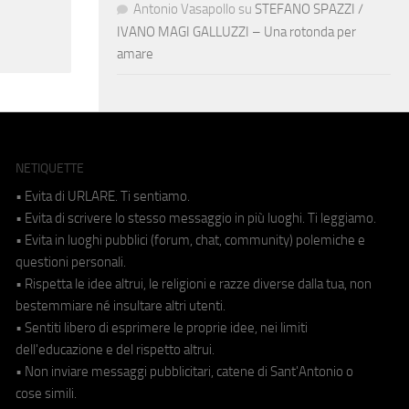
Antonio Vasapollo
su
STEFANO SPAZZI /
IVANO MAGI GALLUZZI – Una rotonda per
amare
NETIQUETTE
• Evita di URLARE. Ti sentiamo.
• Evita di scrivere lo stesso messaggio in più luoghi. Ti leggiamo.
• Evita in luoghi pubblici (forum, chat, community) polemiche e
questioni personali.
• Rispetta le idee altrui, le religioni e razze diverse dalla tua, non
bestemmiare né insultare altri utenti.
• Sentiti libero di esprimere le proprie idee, nei limiti
dell'educazione e del rispetto altrui.
• Non inviare messaggi pubblicitari, catene di Sant'Antonio o
cose simili.