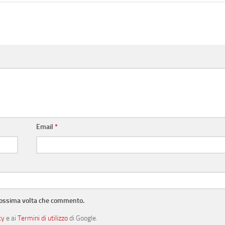
Email
*
prossima volta che commento.
cy
e ai
Termini di utilizzo
di Google.